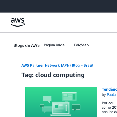
Skip to Main Content
Blogs da AWS
Página inicial
Edições
AWS Partner Network (APN) Blog – Brasil
Tag: cloud computing
Tendênci
by
Paula
Por aqui 
como 2015
análise d