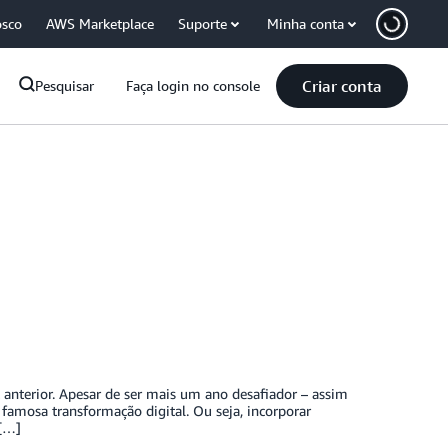
osco
AWS Marketplace
Suporte
Minha conta
Criar conta
Pesquisar
Faça login no console
t anterior. Apesar de ser mais um ano desafiador – assim
amosa transformação digital. Ou seja, incorporar
 […]