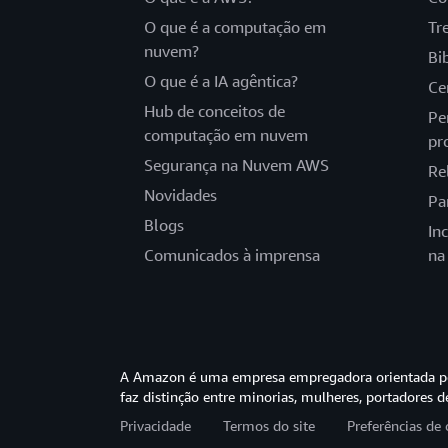
O que é a computação em
Tr
nuvem?
Bi
O que é a IA agêntica?
Ce
Hub de conceitos de
Pe
computação em nuvem
pr
Segurança na Nuvem AWS
Re
Novidades
Pa
Blogs
In
Comunicados à imprensa
na
A Amazon é uma empresa empregadora orientada pel
faz distinção entre minorias, mulheres, portadores d
Privacidade
Termos do site
Preferências de 