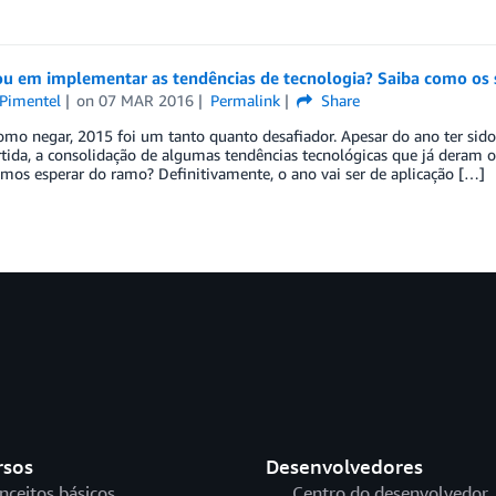
ou em implementar as tendências de tecnologia? Saiba como os 
 Pimentel
on
07 MAR 2016
Permalink
Share
omo negar, 2015 foi um tanto quanto desafiador. Apesar do ano ter sid
tida, a consolidação de algumas tendências tecnológicas que já deram o
mos esperar do ramo? Definitivamente, o ano vai ser de aplicação […]
rsos
Desenvolvedores
nceitos básicos
Centro do desenvolvedor