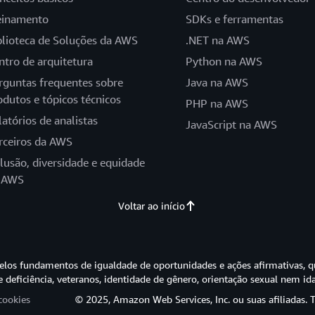
einamento
SDKs e ferramentas
blioteca de Soluções da AWS
.NET na AWS
ntro de arquitetura
Python na AWS
rguntas frequentes sobre
Java na AWS
odutos e tópicos técnicos
PHP na AWS
latórios de analistas
JavaScript na AWS
rceiros da AWS
clusão, diversidade e equidade
 AWS
Voltar ao início
os fundamentos de igualdade de oportunidades e ações afirmativas, q
e deficiência, veteranos, identidade de gênero, orientação sexual nem id
cookies
© 2025, Amazon Web Services, Inc. ou suas afiliadas. T