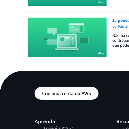
Já pens
by
Paula
Não há c
contrapar
que pode
Crie uma conta da AWS
Aprenda
Recu
O que é a AWS?
Co