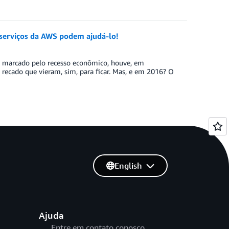
serviços da AWS podem ajudá-lo!
o marcado pelo recesso econômico, houve, em
 recado que vieram, sim, para ficar. Mas, e em 2016? O
English
Ajuda
Entre em contato conosco