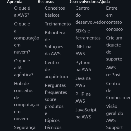
Aprenda
Recursos
Desenvolvedores
Ajuda
O que é
Conceitos
Centro
Entre
a AWS?
básicos
do
em
desenvolvedor
contato
O que é
Treinamento
conosco
a
SDKs e
Biblioteca
computação
ferramentas
Crie um
de
em
tíquete
Soluções
.NET na
nuvem?
de
da AWS
AWS
suporte
O que é
Centro
Python
a IA
AWS
de
na AWS
agêntica?
re:Post
arquitetura
Java na
Hub de
Centro
Perguntas
AWS
conceitos
de
frequentes
PHP na
de
Conhecimen
sobre
AWS
computação
produtos
Visão
JavaScript
em
e
geral do
na AWS
nuvem
tópicos
AWS
Segurança
técnicos
Support