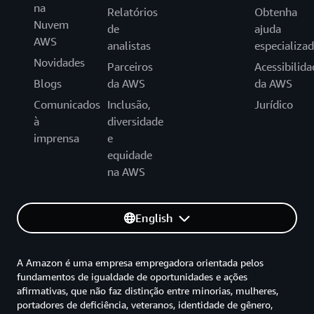
na
Relatórios
Obtenha
Nuvem
de
ajuda
AWS
analistas
especializa
Novidades
Parceiros
Acessibilida
Blogs
da AWS
da AWS
Comunicados
Inclusão,
Jurídico
à
diversidade
imprensa
e
equidade
na AWS
English
A Amazon é uma empresa empregadora orientada pelos
fundamentos de igualdade de oportunidades e ações
afirmativas, que não faz distinção entre minorias, mulheres,
portadores de deficiência, veteranos, identidade de gênero,