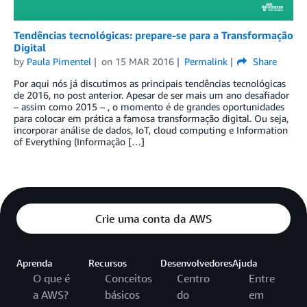
Tendências tecnológicas: prepare-se para a Transformação
Digital
by
Paula Pimentel
on
15 MAR 2016
Permalink
Share
Por aqui nós já discutimos as principais tendências tecnológicas
de 2016, no post anterior. Apesar de ser mais um ano desafiador
– assim como 2015 – , o momento é de grandes oportunidades
para colocar em prática a famosa transformação digital. Ou seja,
incorporar análise de dados, IoT, cloud computing e Information
of Everything (Informação […]
Crie uma conta da AWS
Aprenda
Recursos
Desenvolvedores
Ajuda
O que é
Conceitos
Centro
Entre
a AWS?
básicos
do
em