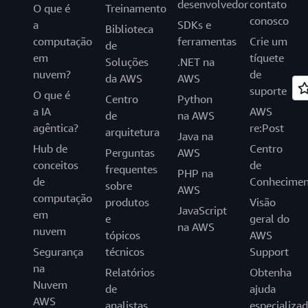
desenvolvedor
contato
O que é
Treinamento
conosco
a
SDKs e
Biblioteca
computação
ferramentas
Crie um
de
em
tíquete
Soluções
.NET na
nuvem?
de
da AWS
AWS
suporte
O que é
Centro
Python
a IA
AWS
de
na AWS
agêntica?
re:Post
arquitetura
Java na
Hub de
Centro
Perguntas
AWS
conceitos
de
frequentes
PHP na
de
Conhecimen
sobre
AWS
computação
produtos
Visão
JavaScript
em
e
geral do
na AWS
nuvem
tópicos
AWS
Segurança
técnicos
Support
na
Relatórios
Obtenha
Nuvem
de
ajuda
AWS
analistas
especializa