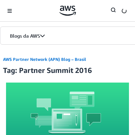
Skip to Main Content
Blogs da AWS
Página inicial
AWS Partner Network (APN) Blog – Brasil
Tag: Partner Summit 2016
Edições