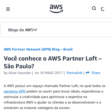
Skip to Main Content
Blogs da AWS
Página inicial
AWS Partner Network (APN) Blog – Brasil
Você conhece o AWS Partner Loft –
Edições
São Paulo?
by
Aline Vazzoler
on
16 MAIO 2017
Permalink
Share
A AWS possui um espaço chamado Partner Loft, no qual todos os
parceiros APN
podem se reunir para trocar ideais, experiências e
estimular a criatividade para aprimorar a expertise na
infraestrutura AWS e ajudar os clientes a se desenvolverem e a
extraírem as maiores vantagens da nuvem.