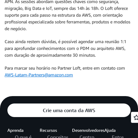
APN. As sessões abordam questões chaves como segurança,
migração, Big Data e IoT, sempre das 14h às 18h. O Loft oferece
suporte para cada passo na estrutura da AWS, com orientação
profissional especializada sobre ferramentas, produtos e modelos
de negócio.
Caso ainda restem dúvidas, é possível agendar uma reunião 1:1
para aprofundar conhecimentos com o PDM ou arquiteto AWS,
com duração de aproximadamente 30 minutos.
Para marcar seu horário no Partner Loft, entre em contato com
AWS-Latam-Partners@amazon.com
Crie uma conta da AWS
Aprenda
Recursos
Desenvolvedores
Ajuda
O que é
Conceitos
Centro
Entre