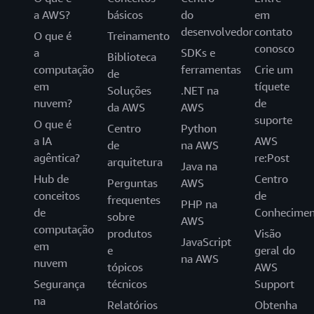
a AWS?
básicos
do
em
desenvolvedor
contato
O que é
Treinamento
conosco
a
SDKs e
Biblioteca
computação
ferramentas
Crie um
de
em
tíquete
Soluções
.NET na
nuvem?
de
da AWS
AWS
suporte
O que é
Centro
Python
a IA
AWS
de
na AWS
agêntica?
re:Post
arquitetura
Java na
Hub de
Centro
Perguntas
AWS
conceitos
de
frequentes
PHP na
de
Conhecimen
sobre
AWS
computação
produtos
Visão
JavaScript
em
e
geral do
na AWS
nuvem
tópicos
AWS
Segurança
técnicos
Support
na
Relatórios
Obtenha