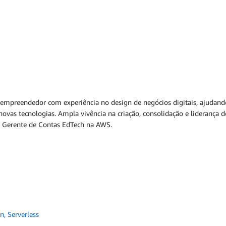
o empreendedor com experiência no design de negócios digitais, ajudando
novas tecnologias. Ampla vivência na criação, consolidação e liderança 
 é Gerente de Contas EdTech na AWS.
on
,
Serverless