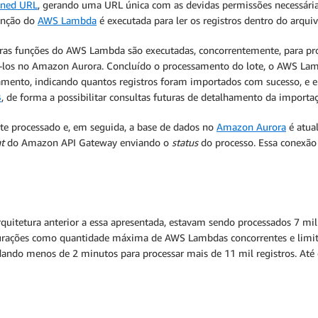
gned URL
, gerando uma URL única com as devidas permissões necessária
unção do
AWS Lambda
é executada para ler os registros dentro do arqui
as funções do AWS Lambda são executadas, concorrentemente, para proc
á-los no Amazon Aurora. Concluído o processamento do lote, o AWS Lam
samento, indicando quantos registros foram importados com sucesso, e 
B
, de forma a possibilitar consultas futuras de detalhamento da importaç
lote processado e, em seguida, a base de dados no
Amazon Aurora
é atual
t
do Amazon API Gateway enviando o
status
do processo. Essa conexão
rquitetura anterior a essa apresentada, estavam sendo processados 7 mi
igurações como quantidade máxima de AWS Lambdas concorrentes e limi
ando menos de 2 minutos para processar mais de 11 mil registros. Até 