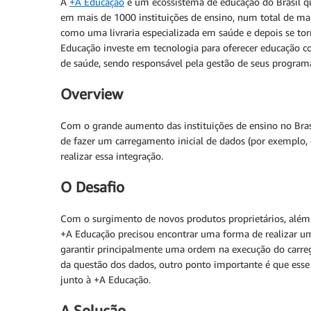
A
+A Educação
é um ecossistema de educação do Brasil qu
em mais de 1000 instituições de ensino, num total de ma
como uma livraria especializada em saúde e depois se torno
Educação investe em tecnologia para oferecer educação con
de saúde, sendo responsável pela gestão de seus programa
Overview
Com o grande aumento das instituições de ensino no Bra
de fazer um carregamento inicial de dados (por exemplo,
realizar essa integração.
O Desafio
Com o surgimento de novos produtos proprietários, além d
+A Educação precisou encontrar uma forma de realizar um c
garantir principalmente uma ordem na execução do carreg
da questão dos dados, outro ponto importante é que esse 
junto à +A Educação.
A Solução