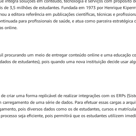
e integra soluções em conteúdo, tecnologia e serviços com propósito d
is de 3,5 milhões de estudantes. Fundada em 1973 por Henrique Kiperma
u a editora referência em publicações científicas, técnicas e profission
tinuada para profissionais de saúde, e atua como parceira estratégica de
s online.
sil procurando um meio de entregar conteúdo online e uma educação c
 dados de estudantes), pois quando uma nova instituição decide usar al
e criar uma forma replicável de realizar integrações com os ERPs (Siste
arregamento de uma série de dados. Para efetuar essas cargas a arquitet
amento, pois diversos dados como os de estudantes, cursos e matrícul
processo seja eficiente, pois permitirá que os estudantes utilizem imed