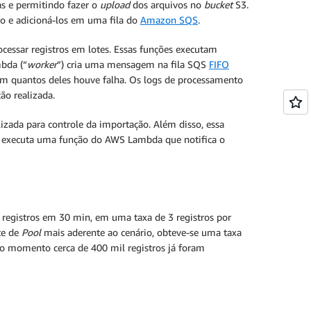
s e permitindo fazer o
upload
dos arquivos no
bucket
S3.
vo e adicioná-los em uma fila do
Amazon SQS
.
essar registros em lotes. Essas funções executam
bda (“
worker
”) cria uma mensagem na fila SQS
FIFO
em quantos deles houve falha. Os logs de processamento
ão realizada.
izada para controle da importação. Além disso, essa
 executa uma função do AWS Lambda que notifica o
l registros em 30 min, em uma taxa de 3 registros por
te de
Pool
mais aderente ao cenário, obteve-se uma taxa
o momento cerca de 400 mil registros já foram