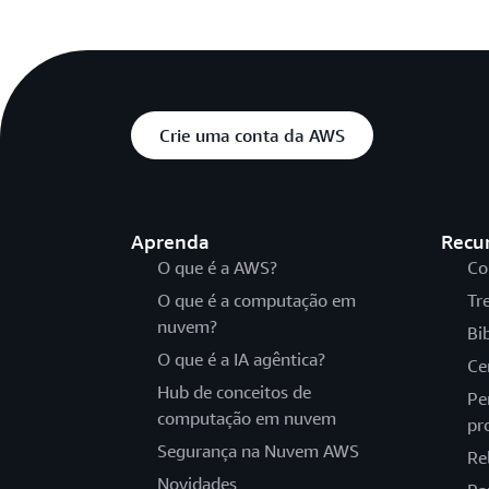
Crie uma conta da AWS
Aprenda
Recu
O que é a AWS?
Co
O que é a computação em
Tr
nuvem?
Bi
O que é a IA agêntica?
Ce
Hub de conceitos de
Pe
computação em nuvem
pr
Segurança na Nuvem AWS
Re
Novidades