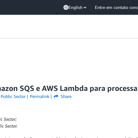
English
Entre em contato con
mazon SQS e AWS Lambda para processar
,
Public Sector
Permalink
Share
c Sector;
c Sector.