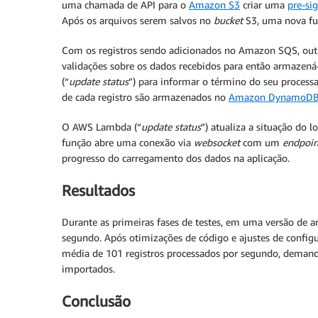
uma chamada de API para o
Amazon S3
criar uma
pre-si
Após os arquivos serem salvos no
bucket
S3, uma nova f
Com os registros sendo adicionados no Amazon SQS, outr
validações sobre os dados recebidos para então armazen
(“
update status
”) para informar o término do seu proces
de cada registro são armazenados no
Amazon DynamoD
O AWS Lambda (“
update status
”) atualiza a situação do 
função abre uma conexão via
websocket
com um
endpoin
progresso do carregamento dos dados na aplicação.
Resultados
Durante as primeiras fases de testes, em uma versão de a
segundo. Após otimizações de código e ajustes de conf
média de 101 registros processados por segundo, demand
importados.
Conclusão