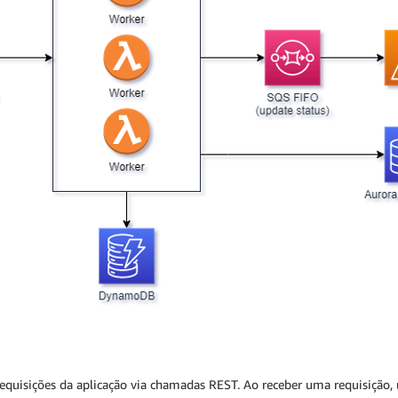
requisições da aplicação via chamadas REST. Ao receber uma requisição