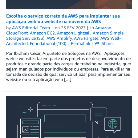
Escolha o serviço correto da AWS para implantar sua
aplicação web ou website na nuvem da AWS
by
AWS Editorial Team
on
23 FEV 2023
in
Amazon
CloudFront
,
Amazon EC2
,
Amazon Lightsail
,
Amazon Simple
Storage Service (S3)
,
AWS Amplify
,
AWS Fargate
,
AWS Well-
Architected
,
Foundational (100)
Permalink
Share
Por Ibrahim Cesar, Arquiteto de Soluções na AWS Aplicações
web e websites fazem parte dos projetos de desenvolvimento de
produtos e grande parte das cargas de trabalho na indústria, quer
sejam manipulados por indivíduos ou empresas. Para auxiliar na
tomada de decisão de qual serviço utilizar para implementar seu
website ou sua aplicação web […]