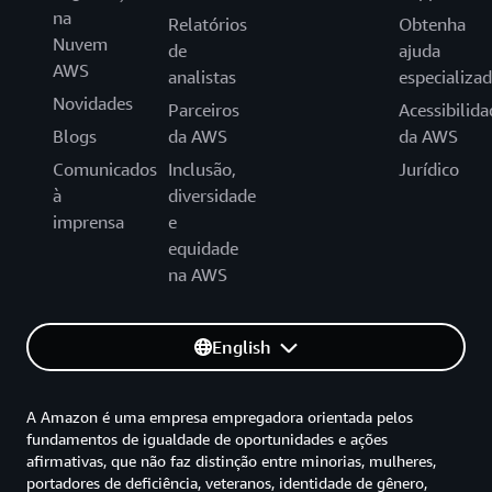
na
Relatórios
Obtenha
Nuvem
de
ajuda
AWS
analistas
especializa
Novidades
Parceiros
Acessibilida
Blogs
da AWS
da AWS
Comunicados
Inclusão,
Jurídico
à
diversidade
imprensa
e
equidade
na AWS
English
A Amazon é uma empresa empregadora orientada pelos
fundamentos de igualdade de oportunidades e ações
afirmativas, que não faz distinção entre minorias, mulheres,
portadores de deficiência, veteranos, identidade de gênero,