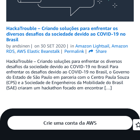
HackaTrouble – Criando soluções para enfrentar os
diversos desafios da sociedade devido ao COVID-19 no
Brasil
by
andsinen
on
30 SET 2020
in
Amazon Lightsail
,
Amazon
RDS
,
AWS Elastic Beanstalk
Permalink
Share
HackaTrouble – Criando soluções para enfrentar os diversos
desafios da sociedade devido ao COVID-19 no Brasil Para
enfrentar os desafios devido ao COVID-19 no Brasil, o Governo
do Estado de São Paulo em parceria com o Centro Paula Souza
(CPS) e a Sociedade de Engenheiros da Mobilidade do Brasil
(SAE) criaram um hackathon focado em encontrar […]
Crie uma conta da AWS