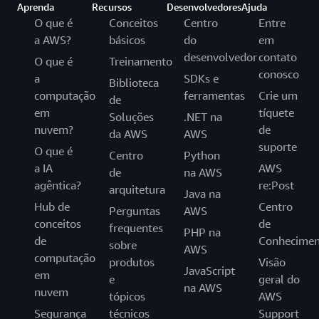
Aprenda
Recursos
Desenvolvedores
Ajuda
O que é
Conceitos
Centro
Entre
a AWS?
básicos
do
em
desenvolvedor
contato
O que é
Treinamento
conosco
a
SDKs e
Biblioteca
computação
ferramentas
Crie um
de
em
tíquete
Soluções
.NET na
nuvem?
de
da AWS
AWS
suporte
O que é
Centro
Python
a IA
AWS
de
na AWS
agêntica?
re:Post
arquitetura
Java na
Hub de
Centro
Perguntas
AWS
conceitos
de
frequentes
PHP na
de
Conhecimen
sobre
AWS
computação
produtos
Visão
JavaScript
em
e
geral do
na AWS
nuvem
tópicos
AWS
Segurança
técnicos
Support