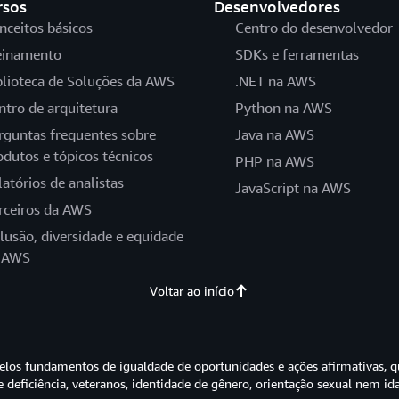
rsos
Desenvolvedores
nceitos básicos
Centro do desenvolvedor
einamento
SDKs e ferramentas
blioteca de Soluções da AWS
.NET na AWS
ntro de arquitetura
Python na AWS
rguntas frequentes sobre
Java na AWS
odutos e tópicos técnicos
PHP na AWS
latórios de analistas
JavaScript na AWS
rceiros da AWS
clusão, diversidade e equidade
 AWS
Voltar ao início
os fundamentos de igualdade de oportunidades e ações afirmativas, q
e deficiência, veteranos, identidade de gênero, orientação sexual nem id