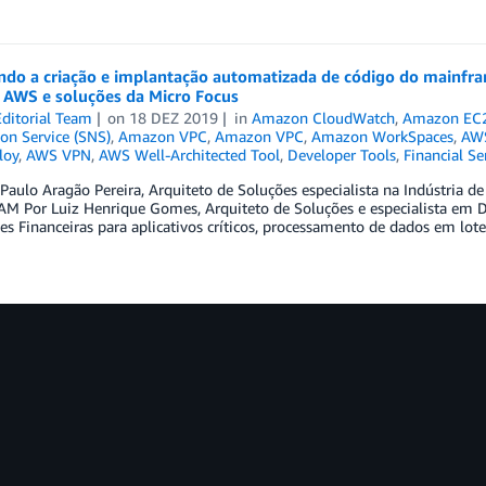
ndo a criação e implantação automatizada de código do mainfram
s AWS e soluções da Micro Focus
ditorial Team
on
18 DEZ 2019
in
Amazon CloudWatch
,
Amazon EC
ion Service (SNS)
,
Amazon VPC
,
Amazon VPC
,
Amazon WorkSpaces
,
AWS
loy
,
AWS VPN
,
AWS Well-Architected Tool
,
Developer Tools
,
Financial Se
Paulo Aragão Pereira, Arquiteto de Soluções especialista na Indústria d
M Por Luiz Henrique Gomes, Arquiteto de Soluções e especialista em 
ões Financeiras para aplicativos críticos, processamento de dados em lo