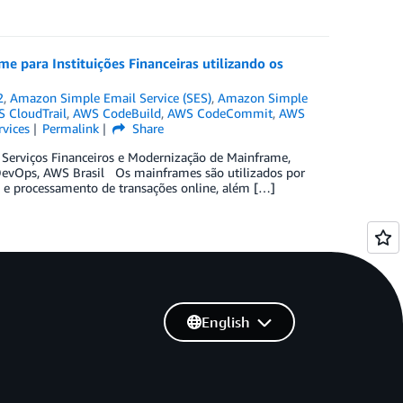
e para Instituições Financeiras utilizando os
2
,
Amazon Simple Email Service (SES)
,
Amazon Simple
 CloudTrail
,
AWS CodeBuild
,
AWS CodeCommit
,
AWS
rvices
Permalink
Share
e Serviços Financeiros e Modernização de Mainframe,
DevOps, AWS Brasil Os mainframes são utilizados por
te e processamento de transações online, além […]
English