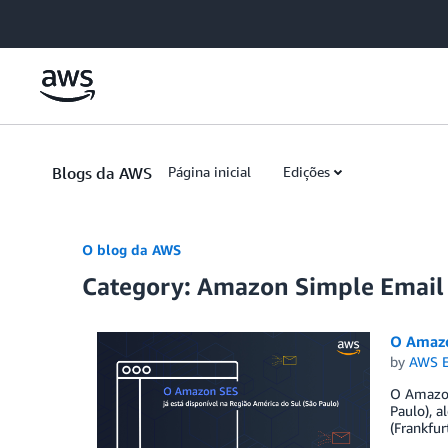
Skip to Main Content
Blogs da AWS
Página inicial
Edições
O blog da AWS
Category: Amazon Simple Email 
O Amazon
by
AWS E
O Amazon
Paulo), a
(Frankfur