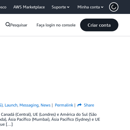
osco
AWS Marketplace
Suporte
Minha conta
Criar conta
Pesquisar
Faça login no console
S)
,
Launch
,
Messaging
,
News
Permalink
Share
Canadá (Central), UE (Londres) e América do Sul (São
da), Ásia Pacífico (Mumbai), Ásia Pacífico (Sydney) e UE
que […]