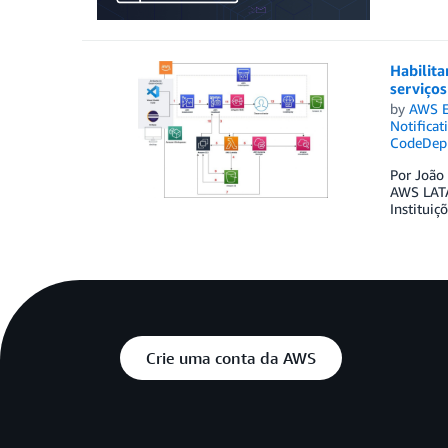
Habilita
serviço
by
AWS E
Notificat
CodeDep
Por João 
AWS LATA
Instituiç
Crie uma conta da AWS