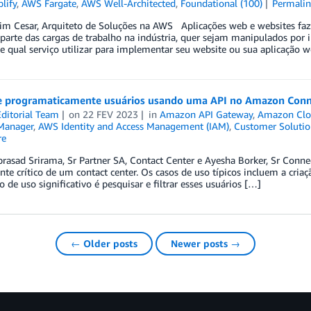
lify
,
AWS Fargate
,
AWS Well-Architected
,
Foundational (100)
Permali
him Cesar, Arquiteto de Soluções na AWS Aplicações web e websites fa
parte das cargas de trabalho na indústria, quer sejam manipulados por 
e qual serviço utilizar para implementar seu website ou sua aplicação 
e programaticamente usuários usando uma API no Amazon Conn
ditorial Team
on
22 FEV 2023
in
Amazon API Gateway
,
Amazon Clo
 Manager
,
AWS Identity and Access Management (IAM)
,
Customer Solutio
re
asad Srirama, Sr Partner SA, Contact Center e Ayesha Borker, Sr Conne
e crítico de um contact center. Os casos de uso típicos incluem a criaçã
o de uso significativo é pesquisar e filtrar esses usuários […]
← Older posts
Newer posts →