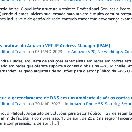
rdo Azize, Cloud Infrastructure Architect, Professional Services e Pedro 
uando clientes iniciam sua jornada para nuvem é muito comum tentar
ses inclusive o de gestão de rede, contudo trazer esta governança exa
s práticas do Amazon VPC IP Address Manager (IPAM)
ditorial Team
on
03 MAIO 2023
in
Amazon VPC
,
Networking & Cont
ndra Huides, arquiteta de soluções especialista em redes em contas est
zado em redes que oferece suporte a contas globais na AWS Michelle Bit
ernandez Delgado arquiteta de soluções para o setor público da AWS O
ique o gerenciamento de DNS em um ambiente de várias contas
ditorial Team
on
30 MAR 2023
in
Amazon Route 53
,
Security
,
Secur
oud Matouk, Arquiteto de Soluções para Setor Público 27 de setembro 
 afim de facilitar a compreensão. 15 de abril de 2021: na seção “Tercei
tar a compreensão. 2 de abril […]