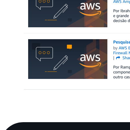
AWS Amp
Por Ibra
e grande 
decisão d
Pesquis
by
AWS E
Firewall
Sha
Por Rampr
component
outro cas