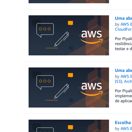
Uma abor
by
AWS E
CloudFor
Por Piyal
resiliênc
testar e 
Uma abor
by
AWS E
(S3)
,
Arch
Por Piyal
implement
de aplic
Escolha
by
AWS E