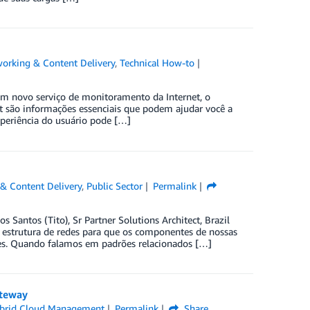
orking & Content Delivery
,
Technical How-to
m novo serviço de monitoramento da Internet, o
 são informações essenciais que podem ajudar você a
xperiência do usuário pode […]
& Content Delivery
,
Public Sector
Permalink
os Santos (Tito), Sr Partner Solutions Architect, Brazil
 estrutura de redes para que os componentes de nossas
ões. Quando falamos em padrões relacionados […]
ateway
brid Cloud Management
Permalink
Share