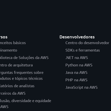
rsos
Desenvolvedores
nceitos básicos
Centro do desenvolvedor
einamento
SDKs e ferramentas
blioteca de Soluções da AWS
.NET na AWS
ntro de arquitetura
Python na AWS
rguntas frequentes sobre
Java na AWS
odutos e tópicos técnicos
PHP na AWS
latórios de analistas
JavaScript na AWS
rceiros da AWS
clusão, diversidade e equidade
 AWS