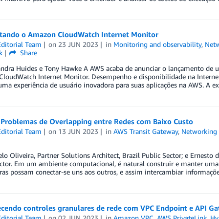
tando o Amazon CloudWatch Internet Monitor
ditorial Team
on
23 JUN 2023
in
Monitoring and observability
,
Netw
k
Share
andra Huides e Tony Hawke A AWS acaba de anunciar o lançamento de u
loudWatch Internet Monitor. Desempenho e disponibilidade na Internet
uma experiência de usuário inovadora para suas aplicações na AWS. A e
 Problemas de Overlapping entre Redes com Baixo Custo
ditorial Team
on
13 JUN 2023
in
AWS Transit Gateway
,
Networking 
lo Oliveira, Partner Solutions Architect, Brazil Public Sector; e Ernesto d
ector. Em um ambiente computacional, é natural construir e manter uma
uras possam conectar-se uns aos outros, e assim intercambiar informaç
ecendo controles granulares de rede com VPC Endpoint e API G
ditorial Team
on
02 JUN 2023
in
Amazon VPC
,
AWS PrivateLink
,
Hy