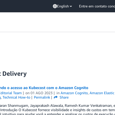
English
Entre em contato con
 Delivery
ndo o acesso ao Kubecost com o Amazon Cognito
ditorial Team
on
01 AGO 2023
in
Amazon Cognito
,
Amazon Elastic
g
,
Technical How-to
Permalink
Share
aran Shanmugam, Jayaprakash Alawala, Ramesh Kumar Venkatraman, e Re
ntrodução O Kubecost fornece visibilidade e insights de custos em te
 intuitivo para ajudar você a entender e analisar os custos de execução