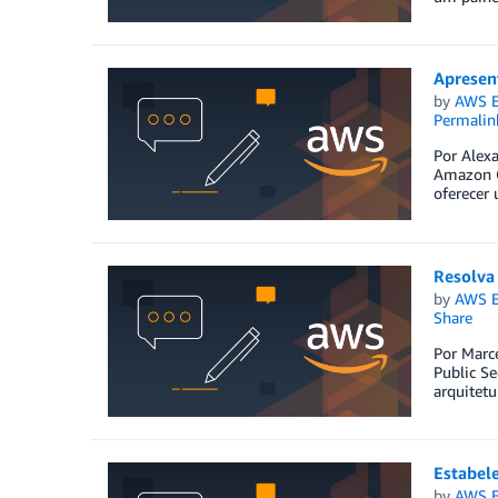
Apresen
by
AWS E
Permalin
Por Alex
Amazon C
oferecer 
Resolva
by
AWS E
Share
Por Marce
Public S
arquitet
Estabel
by
AWS E