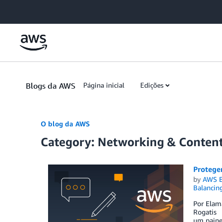
Skip to Main Content
Blogs da AWS
Página inicial
Edições
O blog da AWS
Category: Networking & Content
Protege
by
AWS E
Balancin
Por Elam
Rogatis I
um painel