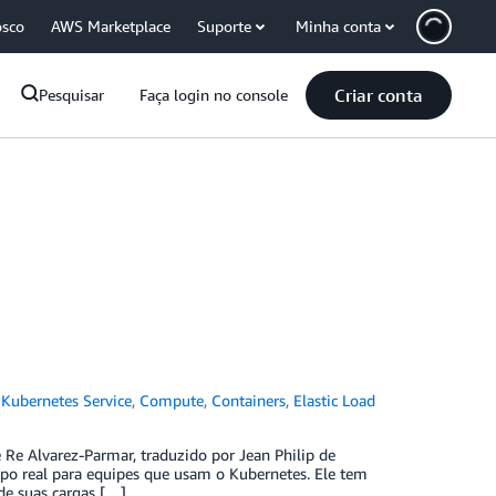
osco
AWS Marketplace
Suporte
Minha conta
Criar conta
Pesquisar
Faça login no console
 Kubernetes Service
,
Compute
,
Containers
,
Elastic Load
 Alvarez-Parmar, traduzido por Jean Philip de
mpo real para equipes que usam o Kubernetes. Ele tem
 de suas cargas […]