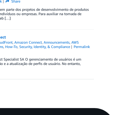
nk
Share
zem parte dos projetos de desenvolvimento de produtos
indivíduos ou empresas. Para auxiliar na tomada de
web […]
ect
udFront
,
Amazon Connect
,
Announcements
,
AWS
ns
,
How-To
,
Security, Identity, & Compliance
Permalink
ct Specialist SA O gerenciamento de usuários é um
o e a atualização de perfis de usuário. No entanto,