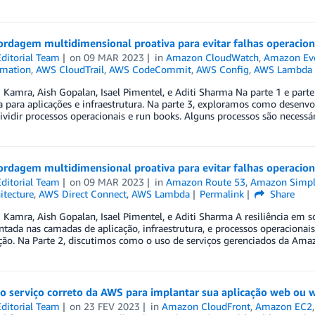
dagem multidimensional proativa para evitar falhas operacionai
ditorial Team
on
09 MAR 2023
in
Amazon CloudWatch
,
Amazon Ev
mation
,
AWS CloudTrail
,
AWS CodeCommit
,
AWS Config
,
AWS Lambda
i Kamra, Aish Gopalan, Isael Pimentel, e Aditi Sharma Na parte 1 e part
ia para aplicações e infraestrutura. Na parte 3, exploramos como desenvol
dividir processos operacionais e run books. Alguns processos são necessá
dagem multidimensional proativa para evitar falhas operaciona
ditorial Team
on
09 MAR 2023
in
Amazon Route 53
,
Amazon Simple
itecture
,
AWS Direct Connect
,
AWS Lambda
Permalink
Share
i Kamra, Aish Gopalan, Isael Pimentel, e Aditi Sharma A resiliência em 
ada nas camadas de aplicação, infraestrutura, e processos operacionais.
ação. Na Parte 2, discutimos como o uso de serviços gerenciados da Am
 o serviço correto da AWS para implantar sua aplicação web ou
ditorial Team
on
23 FEV 2023
in
Amazon CloudFront
,
Amazon EC2