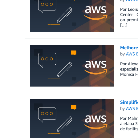
Por Leona
Center Q
on-premi
[…]
Melhore
by
AWS E
Por Alexa
especiali
Monica F
Simplif
by
AWS E
Por Mahm
a etapa 3
de facili