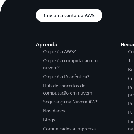
Crie uma conta da AWS
Aprenda
Recu
O que é a AWS?
Co
O que é a computação em
Tr
nuvem?
Bi
O que é a IA agêntica?
Ce
Hub de conceitos de
Pe
computação em nuvem
pr
Segurança na Nuvem AWS
Re
Novidades
Pa
Blogs
In
Comunicados à imprensa
na