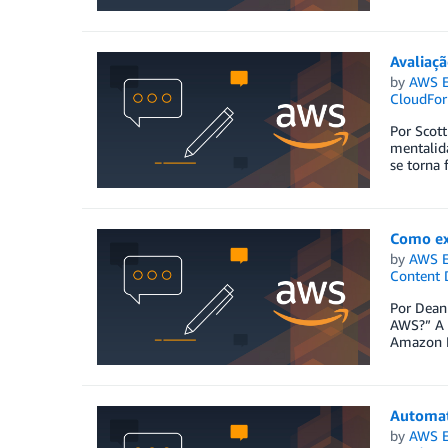
Avaliaçã
by
AWS E
CloudFor
Por Scott
mentalid
se torna 
Como ex
by
AWS E
Content D
Por Dean
AWS?” A 
Amazon E
Automat
by
AWS E