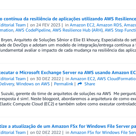
o contínua da resiliência de aplicações utilizando AWS Resilien
ditorial Team
on
24 FEV 2023
in
Amazon EC2
,
Amazon RDS
,
Amazon
mation
,
AWS CodePipeline
,
AWS Resilience Hub (ARH)
,
AWS Step Funct
 Bryen, Arquiteto de Soluções Sênior e Elie El khoury, Especialista d
ade de DevOps e adotam um modelo de integração/entrega contínua a
fundamental avaliar o impacto de cada mudança na resiliência das aplic
ecutar o Microsoft Exchange Server na AWS usando Amazon EC
ditorial Team
on
30 DEZ 2022
in
Amazon EC2
,
AWS CloudFormatio
elivery
,
Windows on AWS
Permalink
Share
 Suzuki, gerente do time de arquitetos de soluções na AWS Me pergunt
resposta é sim!. Neste blogpost, abordaremos a arquitetura de como e
lastic Compute Cloud (EC2) e também sobre como executar controlado
ize a atualização de um Amazon FSx for Windows File Server p
ditorial Team
on
02 DEZ 2022
in
Amazon FSx for Windows File Ser