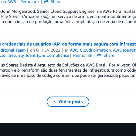
 on AWS
Permalink
Share
r-John Morgenrood, Senior Cloud Support Engineer na AWS Para muitas c
File Server (Amazon FSx), um serviço de armazenamento totalmente ger
lho que não são de produção, uma única implantação de zona de disponi
s credenciais de usuários IAM de forma mais segura com infraes
ditorial Team
on
01 FEV 2022
in
AWS CloudFormation
,
AWS Identit
ctor
,
Security, Identity, & Compliance
Permalink
Share
ius Soares Batista é Arquiteto de Soluções da AWS Brasil Por Allyson O
ation e o Terraform são duas ferramentas de infraestrutura como código
ravés de uma base de código comum que pode ser gerenciada pelos ti
← Older posts