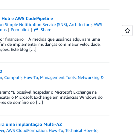
ce Hub e AWS CodePipeline
 Simple Notification Service (SNS)
,
Architecture
,
AWS
ions
Permalink
Share
o setor financeiro À medida que usuários adquiram uma
 fim de implementar mudanças com maior velocidade,
ações. Este blog […]
2
n
,
Compute
,
How-To
,
Management Tools
,
Networking &
aram: “É possível hospedar o Microsoft Exchange na
xecutar o Microsoft Exchange em instâncias Windows do
res de domínio do […]
ara uma implantação Multi-AZ
ver
,
AWS CloudFormation
,
How-To
,
Technical How-to
,