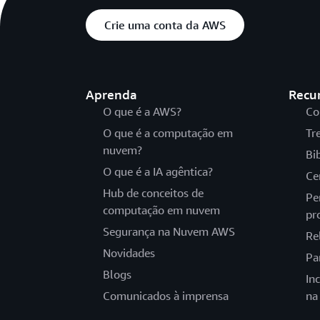
Crie uma conta da AWS
Aprenda
Recu
O que é a AWS?
Co
O que é a computação em
Tr
nuvem?
Bi
O que é a IA agêntica?
Ce
Hub de conceitos de
Pe
computação em nuvem
pr
Segurança na Nuvem AWS
Re
Novidades
Pa
Blogs
In
Comunicados à imprensa
na