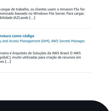
argas de trabalho, os clientes usam o Amazon FSx for
enciado baseado no Windows File Server. Para cargas
bilidade (AZ) pode […]
trutura como código
y and Access Management (IAM)
,
AWS Secrets Manager
,
liveira é Arquiteto de Soluções da AWS Brasil O AWS
(IaC), muito utilizadas para criação de recursos em
mes […]