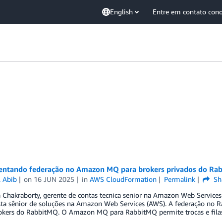
English
Entre em contato con
ntando federação no Amazon MQ para brokers privados do Ra
l Abib
on
16 JUN 2025
in
AWS CloudFormation
Permalink
Sh
ta Chakraborty, gerente de contas tecnica senior na Amazon Web Servic
ista sênior de soluções na Amazon Web Services (AWS). A federação no 
rokers do RabbitMQ. O Amazon MQ para RabbitMQ permite trocas e fila