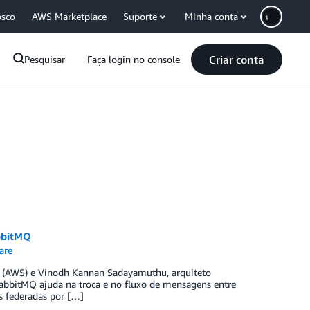
osco
AWS Marketplace
Suporte
Minha conta
Criar conta
Pesquisar
Faça login no console
bbitMQ
are
es (AWS) e Vinodh Kannan Sadayamuthu, arquiteto
RabbitMQ ajuda na troca e no fluxo de mensagens entre
s federadas por […]