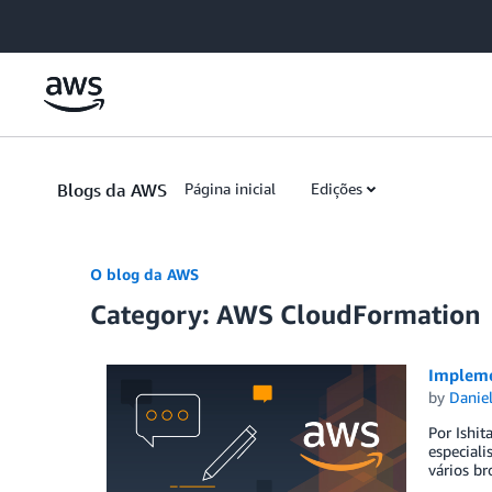
Skip to Main Content
Blogs da AWS
Página inicial
Edições
O blog da AWS
Category: AWS CloudFormation
Impleme
by
Danie
Por Ishi
especial
vários b