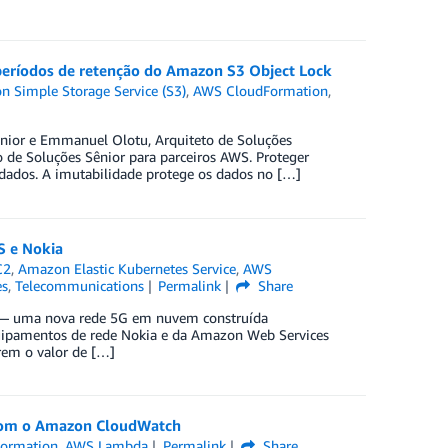
períodos de retenção do Amazon S3 Object Lock
 Simple Storage Service (S3)
,
AWS CloudFormation
,
ênior e Emmanuel Olotu, Arquiteto de Soluções
o de Soluções Sênior para parceiros AWS. Proteger
 dados. A imutabilidade protege os dados no […]
S e Nokia
C2
,
Amazon Elastic Kubernetes Service
,
AWS
es
,
Telecommunications
Permalink
Share
e — uma nova rede 5G em nuvem construída
quipamentos de rede Nokia e da Amazon Web Services
rem o valor de […]
 com o Amazon CloudWatch
ormation
,
AWS Lambda
Permalink
Share