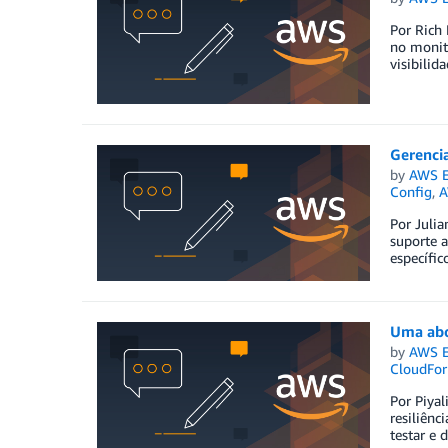
Por Rich
no monit
visibilid
Gerenci
by
AWS E
Config
,
A
Por Julia
suporte 
específic
Uma abor
by
AWS E
CloudFor
Por Piyal
resiliênc
testar e 