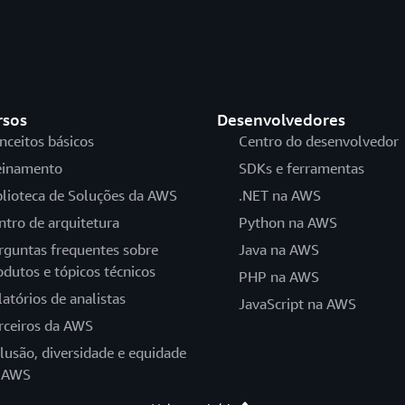
rsos
Desenvolvedores
nceitos básicos
Centro do desenvolvedor
einamento
SDKs e ferramentas
blioteca de Soluções da AWS
.NET na AWS
ntro de arquitetura
Python na AWS
rguntas frequentes sobre
Java na AWS
odutos e tópicos técnicos
PHP na AWS
latórios de analistas
JavaScript na AWS
rceiros da AWS
clusão, diversidade e equidade
 AWS