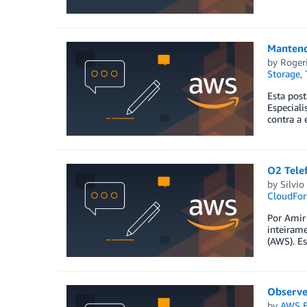
Mantend
by
Rogeri
Storage
,
Esta post
Especiali
contra a
O2 Tele
by
Silvio
CloudFor
Por Amir
inteiram
(AWS). E
Observe
by
AWS E