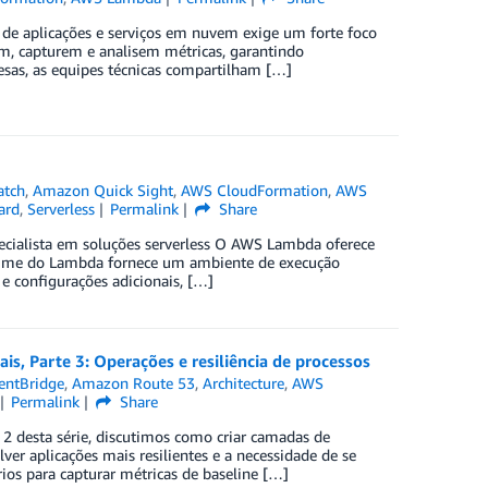
de aplicações e serviços em nuvem exige um forte foco
m, capturem e analisem métricas, garantindo
resas, as equipes técnicas compartilham […]
tch
,
Amazon Quick Sight
,
AWS CloudFormation
,
AWS
ard
,
Serverless
Permalink
Share
specialista em soluções serverless O AWS Lambda oferece
ntime do Lambda fornece um ambiente de execução
e configurações adicionais, […]
s, Parte 3: Operações e resiliência de processos
entBridge
,
Amazon Route 53
,
Architecture
,
AWS
Permalink
Share
e 2 desta série, discutimos como criar camadas de
ver aplicações mais resilientes e a necessidade de se
rios para capturar métricas de baseline […]