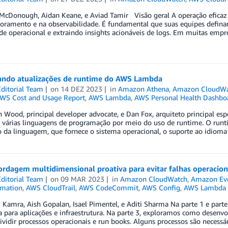
 McDonough, Aidan Keane, e Aviad Tamir Visão geral A operação eficaz 
oramento e na observabilidade. É fundamental que suas equipes defina
ade operacional e extraindo insights acionáveis de logs. Em muitas emp
ando atualizações de runtime do AWS Lambda
ditorial Team
on
14 DEZ 2023
in
Amazon Athena
,
Amazon CloudWa
WS Cost and Usage Report
,
AWS Lambda
,
AWS Personal Health Dashbo
n Wood, principal developer advocate, e Dan Fox, arquiteto principal e
a várias linguagens de programação por meio do uso de runtime. O ru
o da linguagem, que fornece o sistema operacional, o suporte ao idioma 
dagem multidimensional proativa para evitar falhas operacionai
ditorial Team
on
09 MAR 2023
in
Amazon CloudWatch
,
Amazon Ev
mation
,
AWS CloudTrail
,
AWS CodeCommit
,
AWS Config
,
AWS Lambda
i Kamra, Aish Gopalan, Isael Pimentel, e Aditi Sharma Na parte 1 e part
ia para aplicações e infraestrutura. Na parte 3, exploramos como desenvol
dividir processos operacionais e run books. Alguns processos são necessá