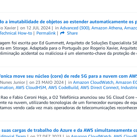
o a imutabilidade de objetos ao estender automaticamente os 
o Xavier
on
12 JUL 2024
in
Advanced (300)
,
Amazon Athena
,
Amazon
Technical How-to
Permalink
Share
agem foi escrita por Ed Gummett, Arquiteto de Soluções Especialista S
sta em Storage. Adaptada para o Português por Rogerio Xavier, Arquitet
 eliminação acidental ou maliciosa é um elemento-chave da proteção de
fonica move seu núcleo (core) de rede 5G para a nuvem com AW
 Nunes Junior
on
23 MAIO 2024
in
Amazon CloudWatch
,
Amazon E
mation
,
AWS CloudHSM
,
AWS CodeBuild
,
AWS Direct Connect
,
Industri
 Rao e Fabio Ceroni Hoje, a O2 Telefónica anunciou seu 5G Cloud Cor
ente na nuvem, utilizando tecnologias de um fornecedor europeu de e
stamos vendo cada vez mais operadoras de telecomunicações reconhece
 suas cargas de trabalho do Azure e da AWS simultaneamente
ditorial Team
on
27 DEZ 2023
in
Amazon CloudWatch
,
AWS CloudF