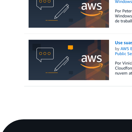
Windows
Por Pete
Windows 
de traba
Use sua
by
AWS E
Public Se
Por Vinic
Cloudform
nuvem at