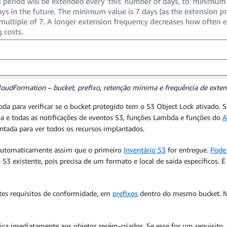
oudFormation – bucket, prefixo, retenção mínima e frequência de exte
 para verificar se o bucket protegido tem o S3 Object Lock ativado. S
 e todas as notificações de eventos S3, funções Lambda e funções do
A
tada para ver todos os recursos implantados.
 automaticamente assim que o primeiro
Inventário S3
for entregue.
Pode 
3 existente, pois precisa de um formato e local de saída específicos. É
ntes requisitos de conformidade, em
prefixos
dentro do mesmo bucket. Ne
ca imediatamente aos objetos recém-criados. Se esse for um requisito,