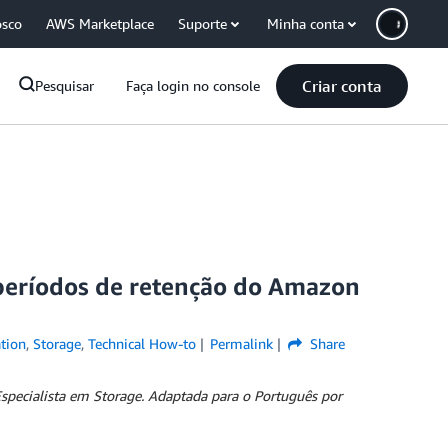
osco
AWS Marketplace
Suporte
Minha conta
Criar conta
Pesquisar
Faça login no console
períodos de retenção do Amazon
tion
,
Storage
,
Technical How-to
Permalink
Share
specialista em Storage. Adaptada para o Português por