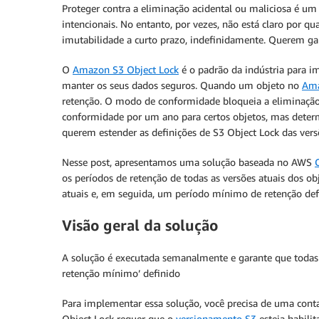
Proteger contra a eliminação acidental ou maliciosa é u
intencionais. No entanto, por vezes, não está claro por
imutabilidade a curto prazo, indefinidamente. Querem ga
O
Amazon S3 Object Lock
é o padrão da indústria para 
manter os seus dados seguros. Quando um objeto no
Ama
retenção. O modo de conformidade bloqueia a eliminação
conformidade por um ano para certos objetos, mas deter
querem estender as definições de S3 Object Lock das vers
Nesse post, apresentamos uma solução baseada no AWS
os períodos de retenção de todas as versões atuais do
atuais e, em seguida, um período mínimo de retenção def
Visão geral da solução
A solução é executada semanalmente e garante que todas 
retenção mínimo’ definido
Para implementar essa solução, você precisa de uma co
Object Lock requer que o
versionamento S3
esteja habili