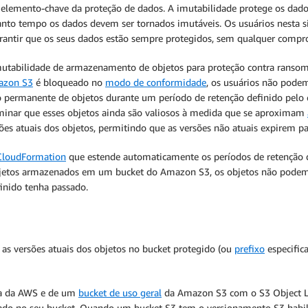
m elemento-chave da proteção de dados. A imutabilidade protege os dado
 quanto tempo os dados devem ser tornados imutáveis. Os usuários nest
rantir que os seus dados estão sempre protegidos, sem qualquer compr
imutabilidade de armazenamento de objetos para proteção contra rans
zon S3
é bloqueado no
modo de conformidade
, os usuários não pode
 permanente de objetos durante um período de retenção definido pelo 
minar que esses objetos ainda são valiosos à medida que se aproximam
ões atuais dos objetos, permitindo que as versões não atuais expirem p
CloudFormation
que estende automaticamente os períodos de retenção d
s objetos armazenados em um bucket do Amazon S3, os objetos não pode
inido tenha passado.
as versões atuais dos objetos no bucket protegido (ou
prefixo
especific
nta da AWS e de um
bucket de uso geral
da Amazon S3 com o S3 Object Loc
tado no seu bucket. Quando um bucket S3 tem o versionamento S3 habili