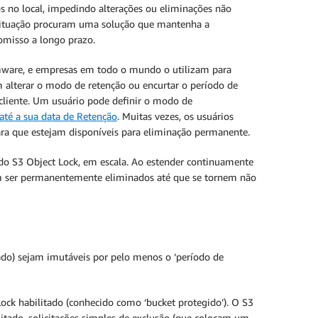
s no local, impedindo alterações ou eliminações não
a situação procuram uma solução que mantenha a
omisso a longo prazo.
omware, e empresas em todo o mundo o utilizam para
m alterar o modo de retenção ou encurtar o período de
cliente. Um usuário pode definir o modo de
até a sua data de Retenção
. Muitas vezes, os usuários
ara que estejam disponíveis para eliminação permanente.
o S3 Object Lock, em escala. Ao estender continuamente
m ser permanentemente eliminados até que se tornem não
ado) sejam imutáveis por pelo menos o ‘período de
k habilitado (conhecido como ‘bucket protegido’). O S3
tado, solicitações simples de exclusão (que colocam um