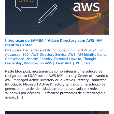
Integração de SAMBA 4 Active Directory com AWS IAM
Identity Center
by
Luciano Bernardes
and
Bruno Lopes
on
19 JUN 2024
in
Advanced (300)
,
AWS Directory Service
,
AWS IAM Identity Center
,
Compliance
,
Identity
,
Security
,
Technical How-to
,
Thought
Leadership
,
Windows on AWS
Permalink
Share
Neste blog post, mostraremos como integrar uma solução de
código aberto LDAP com o AWS IAM Identity Center utilizando o
AWS Managed Active Directory ou o Active Directory Connector.
Introdução Microsoft Active Directory tem sido uma solução de
gerenciamento de identidade amplamente usada em redes
Windows por décadas. Ele fornece protocolos de autenticação e
acesso, […]