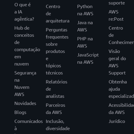
suporte
O que é
Centro
Python
a IA
AWS
de
na AWS
agêntica?
re:Post
arquitetura
Java na
Hub de
Centro
Perguntas
AWS
conceitos
de
frequentes
PHP na
de
Conhecimen
sobre
AWS
computação
produtos
Visão
JavaScript
em
e
geral do
na AWS
nuvem
tópicos
AWS
Segurança
técnicos
Support
na
Relatórios
Obtenha
Nuvem
de
ajuda
AWS
analistas
especializa
Novidades
Parceiros
Acessibilida
Blogs
da AWS
da AWS
Comunicados
Inclusão,
Jurídico
à
diversidade