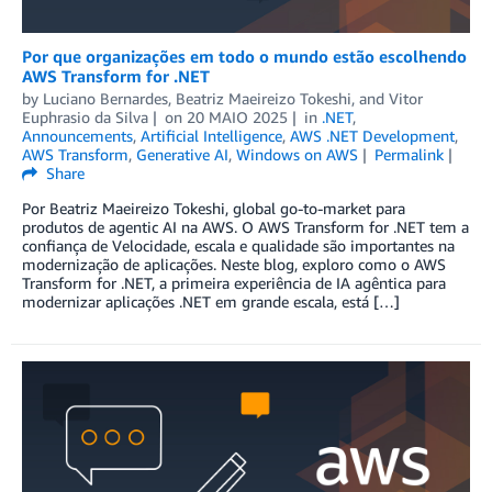
Por que organizações em todo o mundo estão escolhendo
AWS Transform for .NET
by
Luciano Bernardes
,
Beatriz Maeireizo Tokeshi
, and
Vitor
Euphrasio da Silva
on
20 MAIO 2025
in
.NET
,
Announcements
,
Artificial Intelligence
,
AWS .NET Development
,
AWS Transform
,
Generative AI
,
Windows on AWS
Permalink
Share
Por Beatriz Maeireizo Tokeshi, global go-to-market para
produtos de agentic AI na AWS. O AWS Transform for .NET tem a
confiança de Velocidade, escala e qualidade são importantes na
modernização de aplicações. Neste blog, exploro como o AWS
Transform for .NET, a primeira experiência de IA agêntica para
modernizar aplicações .NET em grande escala, está […]