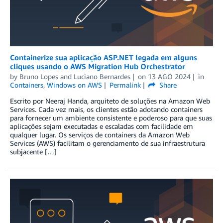
Containerize sua aplicação ASP.NET legada em alguns
cliques usando o AWS Migration Hub Orchestrator
by
Bruno Lopes
and
Luciano Bernardes
on
13 AGO 2024
in
Containers
,
Windows on AWS
Permalink
Share
Escrito por Neeraj Handa, arquiteto de soluções na Amazon Web
Services. Cada vez mais, os clientes estão adotando containers
para fornecer um ambiente consistente e poderoso para que suas
aplicações sejam executadas e escaladas com facilidade em
qualquer lugar. Os serviços de containers da Amazon Web
Services (AWS) facilitam o gerenciamento de sua infraestrutura
subjacente […]