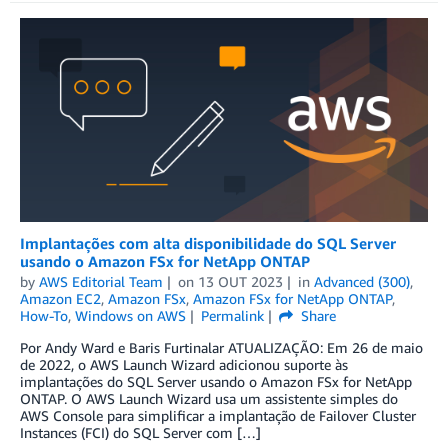
Implantações com alta disponibilidade do SQL Server
usando o Amazon FSx for NetApp ONTAP
by
AWS Editorial Team
on
13 OUT 2023
in
Advanced (300)
,
Amazon EC2
,
Amazon FSx
,
Amazon FSx for NetApp ONTAP
,
How-To
,
Windows on AWS
Permalink
Share
Por Andy Ward e Baris Furtinalar ATUALIZAÇÃO: Em 26 de maio
de 2022, o AWS Launch Wizard adicionou suporte às
implantações do SQL Server usando o Amazon FSx for NetApp
ONTAP. O AWS Launch Wizard usa um assistente simples do
AWS Console para simplificar a implantação de Failover Cluster
Instances (FCI) do SQL Server com […]