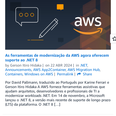
As ferramentas de modernização da AWS agora oferecem
suporte ao .NET 8
by
Gerson Itiro Hidaka
on
22 ABR 2024
in
.NET
,
Announcements
,
AWS App2Container
,
AWS Migration Hub
,
Containers
,
Windows on AWS
Permalink
Share
Por David Pallmann, traduzido ao Português por Karine Ferrari e
Gerson Itiro Hidaka A AWS fornece ferramentas assistivas que
ajudam arquitetos, desenvolvedores e profissionais de TI a
modernizar workloads .NET. Em 14 de novembro, a Microsoft
lançou o .NET 8, a versão mais recente de suporte de longo prazo
(LTS) da plataforma. O .NET 8 […]