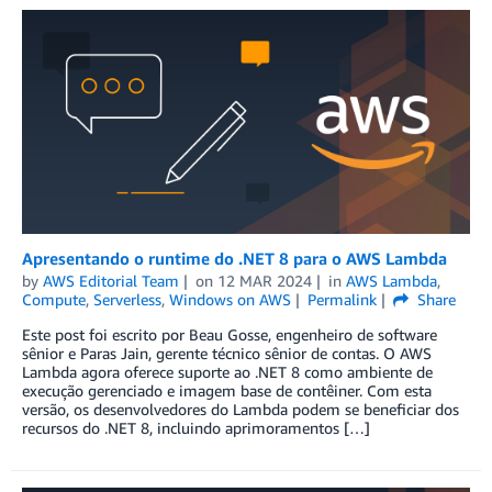
Apresentando o runtime do .NET 8 para o AWS Lambda
by
AWS Editorial Team
on
12 MAR 2024
in
AWS Lambda
,
Compute
,
Serverless
,
Windows on AWS
Permalink
Share
Este post foi escrito por Beau Gosse, engenheiro de software
sênior e Paras Jain, gerente técnico sênior de contas. O AWS
Lambda agora oferece suporte ao .NET 8 como ambiente de
execução gerenciado e imagem base de contêiner. Com esta
versão, os desenvolvedores do Lambda podem se beneficiar dos
recursos do .NET 8, incluindo aprimoramentos […]