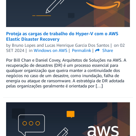
Proteja as cargas de trabalho do Hyper-V com o AWS
Elastic Disaster Recovery
by
Bruno Lopes
and
Lucas Henrique Garcia Dos Santos
on
02
SET 2024
in
Windows on AWS
Permalink
Share
Por Bill Chan e Daniel Covey, Arquitetos de Soluções na AWS. A
recuperação de desastres (DR) é um processo essencial para
qualquer organização que queira manter a continuidade dos
negócios no caso de um desastre, como inundação, falha de
energia ou ataque de ransomware. A estratégia de DR adotada
pelas organizações geralmente é orientada por […]