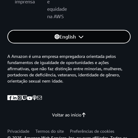
imprensa
e
equidade
na AWS
English
A Amazon é uma empresa empregadora orientada pelos
fundamentos de igualdade de oportunidades e ações
afirmativas, que não faz distinção entre minorias, mulheres,
portadores de deficiência, veteranos, identidade de gênero,
orientação sexual nem idade.
Voltar ao início
Privacidade
Termos do site
Preferências de cookies
© 2025, Amazon Web Services, Inc. ou suas afiliadas. Todos os