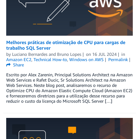
Melhores práticas de otimização de CPU para cargas de
trabalho SQL Server
by
Luciano Bernardes
and
Bruno Lopes
on
16 JUL 2024
in
Amazon EC2
,
Technical How-to
,
Windows on AWS
Permalink
Share
Escrito por Alex Zarenin, Principal Solutions Architect na Amazon
Web Services e Rafet Ducic, Sr Solutions Architect na Amazon
Web Services. Neste blog post, analisaremos o recurso de
Optimize CPU do Amazon Elastic Compute Cloud (Amazon EC2)
e forneceremos diretrizes para a utilização desse recurso para
reduzir o custo da licença do Microsoft SQL Server […]