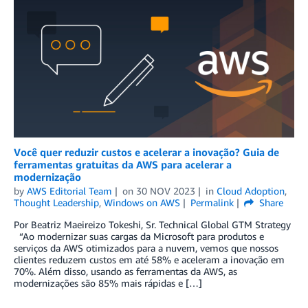
Você quer reduzir custos e acelerar a inovação? Guia de
ferramentas gratuitas da AWS para acelerar a
modernização
by
AWS Editorial Team
on
30 NOV 2023
in
Cloud Adoption
,
Thought Leadership
,
Windows on AWS
Permalink
Share
Por Beatriz Maeireizo Tokeshi, Sr. Technical Global GTM Strategy
“Ao modernizar suas cargas da Microsoft para produtos e
serviços da AWS otimizados para a nuvem, vemos que nossos
clientes reduzem custos em até 58% e aceleram a inovação em
70%. Além disso, usando as ferramentas da AWS, as
modernizações são 85% mais rápidas e […]