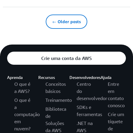
← Older posts
Crie uma conta da AWS
Aprenda
Recursos
Desenvolvedores
Ajuda
O que é
Conceitos
Centro
Entre
a AWS?
básicos
do
em
desenvolvedor
contato
O que é
Treinamento
conosco
a
SDKs e
Biblioteca
computação
ferramentas
Crie um
de
em
tíquete
Soluções
.NET na
nuvem?
de
da AWS
AWS