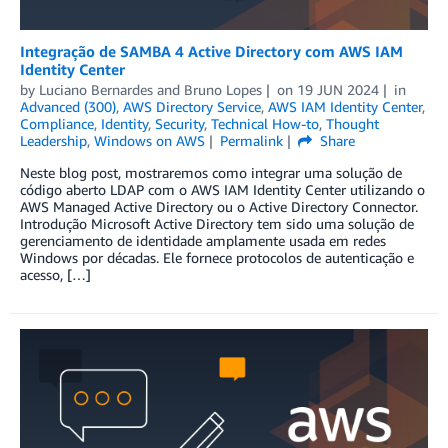
Integração de SAMBA 4 Active Directory com AWS IAM
Identity Center
by
Luciano Bernardes
and
Bruno Lopes
on
19 JUN 2024
in
Advanced (300)
,
AWS Directory Service
,
AWS IAM Identity Center
,
Compliance
,
Identity
,
Security
,
Technical How-to
,
Thought
Leadership
,
Windows on AWS
Permalink
Share
Neste blog post, mostraremos como integrar uma solução de
código aberto LDAP com o AWS IAM Identity Center utilizando o
AWS Managed Active Directory ou o Active Directory Connector.
Introdução Microsoft Active Directory tem sido uma solução de
gerenciamento de identidade amplamente usada em redes
Windows por décadas. Ele fornece protocolos de autenticação e
acesso, […]