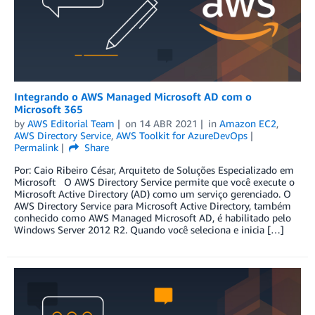
Integrando o AWS Managed Microsoft AD com o
Microsoft 365
by
AWS Editorial Team
on
14 ABR 2021
in
Amazon EC2
,
AWS Directory Service
,
AWS Toolkit for AzureDevOps
Permalink
Share
Por: Caio Ribeiro César, Arquiteto de Soluções Especializado em
Microsoft O AWS Directory Service permite que você execute o
Microsoft Active Directory (AD) como um serviço gerenciado. O
AWS Directory Service para Microsoft Active Directory, também
conhecido como AWS Managed Microsoft AD, é habilitado pelo
Windows Server 2012 R2. Quando você seleciona e inicia […]