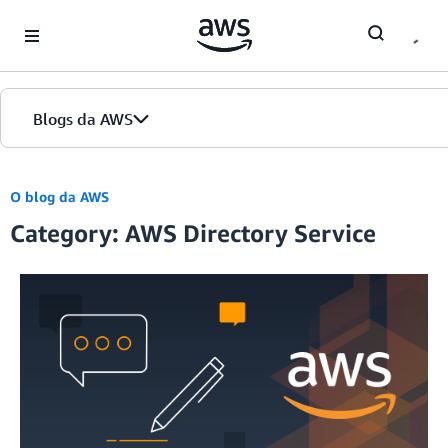
Skip to Main Content
Blogs da AWS
Página inicial
O blog da AWS
Category: AWS Directory Service
Edições