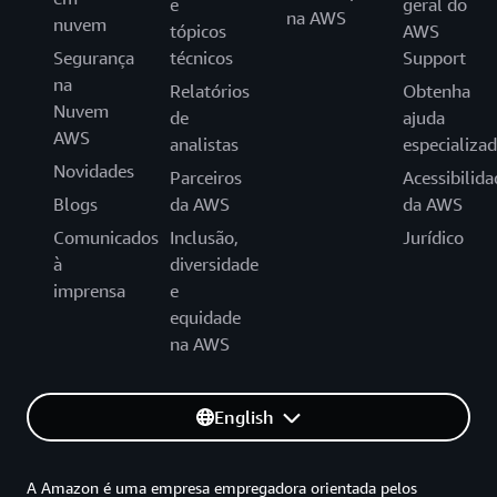
e
geral do
na AWS
nuvem
tópicos
AWS
Segurança
técnicos
Support
na
Relatórios
Obtenha
Nuvem
de
ajuda
AWS
analistas
especializa
Novidades
Parceiros
Acessibilida
Blogs
da AWS
da AWS
Comunicados
Inclusão,
Jurídico
à
diversidade
imprensa
e
equidade
na AWS
English
A Amazon é uma empresa empregadora orientada pelos