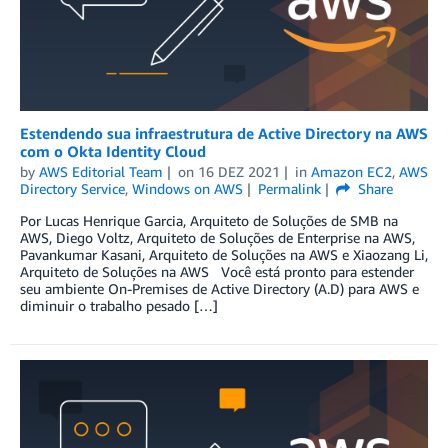
Estendendo sua infraestrutura de Active Directory na AWS
com o Okta Identity Cloud
by
AWS Editorial Team
on
16 DEZ 2021
in
Amazon EC2
,
AWS
Directory Service
,
Windows on AWS
Permalink
Share
Por Lucas Henrique Garcia, Arquiteto de Soluções de SMB na
AWS, Diego Voltz, Arquiteto de Soluções de Enterprise na AWS,
Pavankumar Kasani, Arquiteto de Soluções na AWS e Xiaozang Li,
Arquiteto de Soluções na AWS Você está pronto para estender
seu ambiente On-Premises de Active Directory (A.D) para AWS e
diminuir o trabalho pesado […]