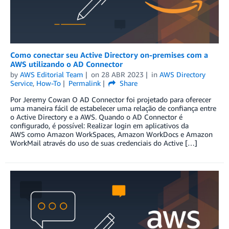
Como conectar seu Active Directory on-premises com a
AWS utilizando o AD Connector
by
AWS Editorial Team
on
28 ABR 2023
in
AWS Directory
Service
,
How-To
Permalink
Share
Por Jeremy Cowan O AD Connector foi projetado para oferecer
uma maneira fácil de estabelecer uma relação de confiança entre
o Active Directory e a AWS. Quando o AD Connector é
configurado, é possível: Realizar login em aplicativos da
AWS como Amazon WorkSpaces, Amazon WorkDocs e Amazon
WorkMail através do uso de suas credenciais do Active […]