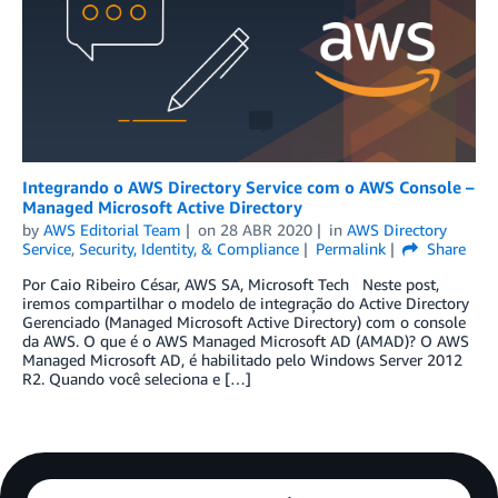
Integrando o AWS Directory Service com o AWS Console –
Managed Microsoft Active Directory
by
AWS Editorial Team
on
28 ABR 2020
in
AWS Directory
Service
,
Security, Identity, & Compliance
Permalink
Share
Por Caio Ribeiro César, AWS SA, Microsoft Tech Neste post,
iremos compartilhar o modelo de integração do Active Directory
Gerenciado (Managed Microsoft Active Directory) com o console
da AWS. O que é o AWS Managed Microsoft AD (AMAD)? O AWS
Managed Microsoft AD, é habilitado pelo Windows Server 2012
R2. Quando você seleciona e […]