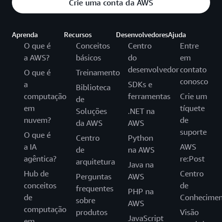
Crie uma conta da AWS
Aprenda
Recursos
Desenvolvedores
Ajuda
O que é
Conceitos
Centro
Entre
a AWS?
básicos
do
em
desenvolvedor
contato
O que é
Treinamento
conosco
a
SDKs e
Biblioteca
computação
ferramentas
Crie um
de
em
tíquete
Soluções
.NET na
nuvem?
de
da AWS
AWS
suporte
O que é
Centro
Python
a IA
AWS
de
na AWS
agêntica?
re:Post
arquitetura
Java na
Hub de
Centro
Perguntas
AWS
conceitos
de
frequentes
PHP na
de
Conhecimen
sobre
AWS
computação
produtos
Visão
JavaScript
em