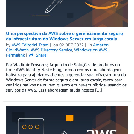
Uma perspectiva da AWS sobre o gerenciamento seguro
da infraestrutura do Windows Server em larga escala
by
AWS Editorial Team
on
02 DEZ 2022
in
Amazon
CloudWatch
,
AWS Directory Service
,
Windows on AWS
Permalink
Share
Por Vladimir Provorov, Arquiteto de Soluções de produtos no
time AWS Identity Neste blog, forneceremos uma abordagem
holística para ajudar os clientes a gerenciar sua infraestrutura do
Windows Server de forma segura e em larga escala, tanto para
cenários nativos na nuvem quanto em nuvem híbrida, usando os
serviços da AWS. Essa abordagem ajuda nossos […]