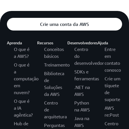
Crie uma conta da AWS
Aprenda
Recursos
Desenvolvedores
Ajuda
O que é
Conceitos
Centro
Entre
a AWS?
básicos
do
em
desenvolvedor
contato
O que é
Treinamento
conosco
a
SDKs e
Biblioteca
computação
ferramentas
Crie um
de
em
tíquete
Soluções
.NET na
nuvem?
de
da AWS
AWS
suporte
O que é
Centro
Python
a IA
AWS
de
na AWS
agêntica?
re:Post
arquitetura
Java na
Hub de
Centro
Perguntas
AWS