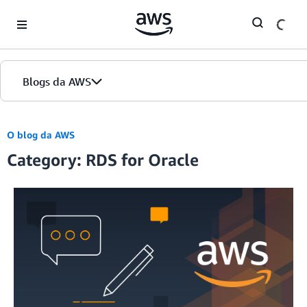
Skip to Main Content
Blogs da AWS
Página inicial
O blog da AWS
Category: RDS for Oracle
Edições