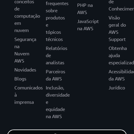
conceitos
de
frequentes
PHP na
de
Conhecimen
sobre
AWS
computação
produtos
Visão
JavaScript
em
e
geral do
na AWS
nuvem
tópicos
AWS
Segurança
técnicos
Support
na
Relatórios
Obtenha
Nuvem
de
ajuda
AWS
analistas
especializa
Novidades
Parceiros
Acessibilida
Blogs
da AWS
da AWS
Comunicados
Inclusão,
Jurídico
à
diversidade
imprensa
e
equidade
na AWS