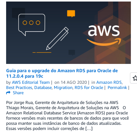
Guia para o upgrade do Amazon RDS para Oracle de
11.2.0.4 para 19c
by
AWS Editorial Team
on
14 AGO 2020
in
Amazon RDS
,
Best Practices
,
Database
,
Migration
,
RDS for Oracle
Permalink
Share
Por Jorge Rua, Gerente de Arquitetura de Soluções na AWS
Thiago Morais, Gerente de Arquitetura de Soluções na AWS O
Amazon Relational Database Service (Amazon RDS) para Oracle
fornece versões mais recentes de bancos de dados para que você
possa manter suas instâncias de banco de dados atualizadas.
Essas versões podem incluir correções de […]