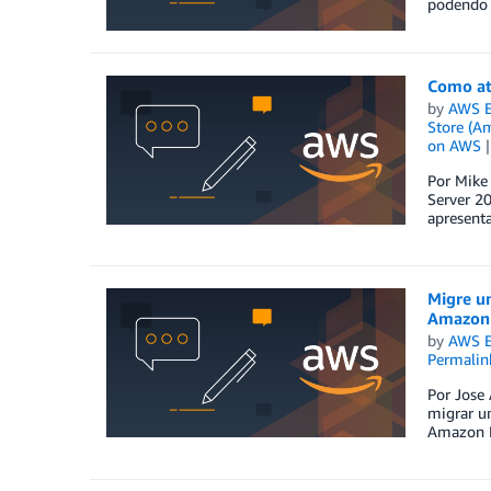
podendo a
Como at
by
AWS E
Store (A
on AWS
Por Mike
Server 20
apresent
Migre u
Amazon
by
AWS E
Permalin
Por Jose 
migrar u
Amazon R