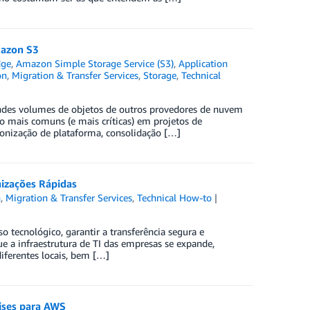
mazon S3
dge
,
Amazon Simple Storage Service (S3)
,
Application
on
,
Migration & Transfer Services
,
Storage
,
Technical
andes volumes de objetos de outros provedores de nuvem
 mais comuns (e mais críticas) em projetos de
onização de plataforma, consolidação […]
izações Rápidas
n
,
Migration & Transfer Services
,
Technical How-to
o tecnológico, garantir a transferência segura e
ue a infraestrutura de TI das empresas se expande,
iferentes locais, bem […]
ses para AWS