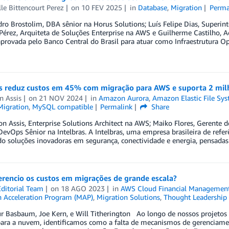
le Bittencourt Perez
on
10 FEV 2025
in
Database
,
Migration
Perma
ro Brostolim, DBA sênior na Horus Solutions; Luís Felipe Dias, Superin
 Pérez, Arquiteta de Soluções Enterprise na AWS e Guilherme Castilho
provada pelo Banco Central do Brasil para atuar como Infraestrutura O
as reduz custos em 45% com migração para AWS e suporta 2 milh
n Assis
on
21 NOV 2024
in
Amazon Aurora
,
Amazon Elastic File Sys
Migration
,
MySQL compatible
Permalink
Share
n Assis, Enterprise Solutions Architect na AWS; Maiko Flores, Gerente d
DevOps Sênior na Intelbras. A Intelbras, uma empresa brasileira de refe
o soluções inovadoras em segurança, conectividade e energia, pensadas p
rencio os custos em migrações de grande escala?
ditorial Team
on
18 AGO 2023
in
AWS Cloud Financial Managemen
n Acceleration Program (MAP)
,
Migration Solutions
,
Thought Leadership
ur Basbaum, Joe Kern, e Will Titherington Ao longo de nossos projetos
ara a nuvem, identificamos como a falta de mecanismos de gerenciament