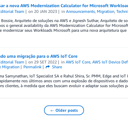
ar a nova AWS Modernization Calculator for Microsoft Workload
ditorial Team
on
20 JAN 2023
in
Announcements
,
Migration
,
Techni
g Bossie, Arquiteto de soluções na AWS e Jignesh Suthar, Arquiteto de
s o general availability da AWS Modernization Calculator for Microsof
de modernizar seus Workloads Microsoft para uma nova arquitetura que 
ndo uma migração para o AWS IoT Core
ditorial Team
on
29 SET 2022
in
AWS IoT Core
,
AWS IoT Device Def
e Migration
Permalink
Share
a Samynathan, IoT Specialist SA e Rahul Shira, Sr. PMM, Edge and IoT I
rapidamente nos últimos anos com uma explosão de dispositivos e dad
ns clientes, à medida que eles buscam evoluir e adaptar suas soluções 
← Older posts