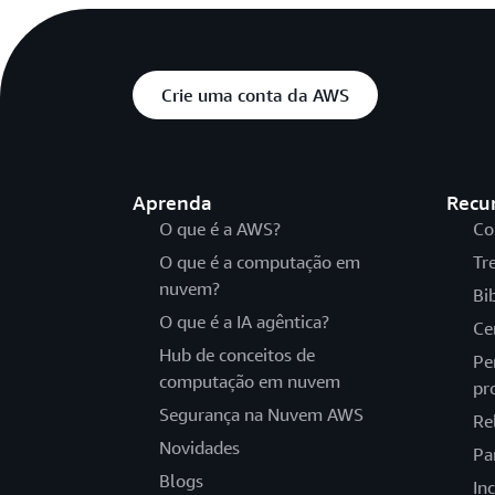
Crie uma conta da AWS
Aprenda
Recu
O que é a AWS?
Co
O que é a computação em
Tr
nuvem?
Bi
O que é a IA agêntica?
Ce
Hub de conceitos de
Pe
computação em nuvem
pr
Segurança na Nuvem AWS
Re
Novidades
Pa
Blogs
In