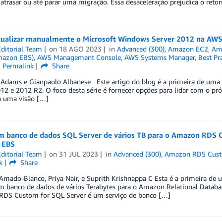
trasar ou até parar uma migração. Essa desaceleração prejudica o reto
ualizar manualmente o Microsoft Windows Server 2012 na AW
ditorial Team
on
18 AGO 2023
in
Advanced (300)
,
Amazon EC2
,
Ama
mazon EBS)
,
AWS Management Console
,
AWS Systems Manager
,
Best Pr
Permalink
Share
 Adams e Gianpaolo Albanese Este artigo do blog é a primeira de uma 
12 e 2012 R2. O foco desta série é fornecer opções para lidar com o p
a uma visão […]
m banco de dados SQL Server de vários TB para o Amazon RDS 
 EBS
ditorial Team
on
31 JUL 2023
in
Advanced (300)
,
Amazon RDS Cus
k
Share
Amado-Blanco, Priya Nair, e Suprith Krishnappa C Esta é a primeira de
m banco de dados de vários Terabytes para o Amazon Relational Databa
DS Custom for SQL Server é um serviço de banco […]