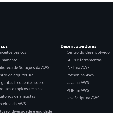
rsos
Desenvolvedores
nceitos básicos
Centro do desenvolvedor
einamento
SDKs e ferramentas
blioteca de Soluções da AWS
.NET na AWS
ntro de arquitetura
Python na AWS
rguntas frequentes sobre
Java na AWS
odutos e tópicos técnicos
PHP na AWS
latórios de analistas
JavaScript na AWS
rceiros da AWS
clusão, diversidade e equidade