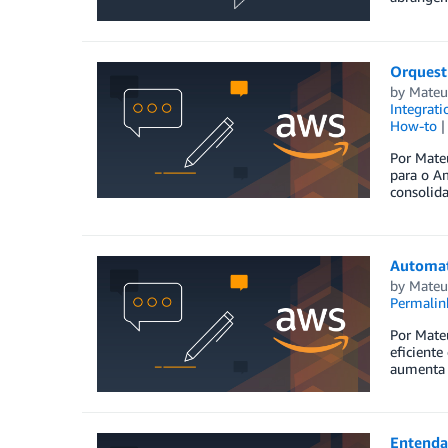
Orquest
by
Mateus
Integrati
How-to
Por Mate
para o A
consolid
Automat
by
Mateus
Permalin
Por Mateu
eficiente
aumenta 
Entenda