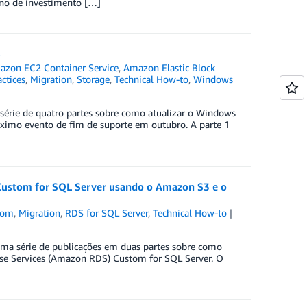
rno de investimento […]
S
zon EC2 Container Service
,
Amazon Elastic Block
actices
,
Migration
,
Storage
,
Technical How-to
,
Windows
série de quatro partes sobre como atualizar o Windows
róximo evento de fim de suporte em outubro. A parte 1
Custom for SQL Server usando o Amazon S3 e o
tom
,
Migration
,
RDS for SQL Server
,
Technical How-to
 uma série de publicações em duas partes sobre como
se Services (Amazon RDS) Custom for SQL Server. O