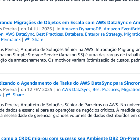
rando Migrações de Objetos em Escala com AWS DataSync e A
 Pereira
on
14 JUL 2026
in
Amazon DynamoDB
,
Amazon EventBri
on
,
AWS DataSync
,
Best Practices
,
Database
,
Enterprise Strategy
,
Migrati
Permalink
Share
us Pereira, Arquiteto de Soluções Sênior na AWS. Introdução Migrar gr
mazon Simple Storage Service (Amazon S3) é uma das cargas de trabalho
ação de armazenamento. Os motivos variam (otimização de custos, padr
izando o Agendamento de Tasks do AWS DataSync para Sincron
 Pereira
on
12 FEV 2025
in
AWS DataSync
,
Best Practices
,
Migratio
k
Share
s Pereira, Arquiteto de Soluções Sênior de Parceiros na AWS. No univers
 de dados é essencial para as operações de negócios críticos. À medida q
a necessidade de gerenciar grandes volumes de dados distribuídos em d
 como a CRDC migrou com sucesso seu Ambiente DB2 On-Premi