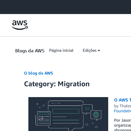
Skip to Main Content
Blogs da AWS
Página inicial
Edições
O blog da AWS
Category: Migration
O AWS T
by
Thale
Foundati
Por Jaso
organiza
abrangem