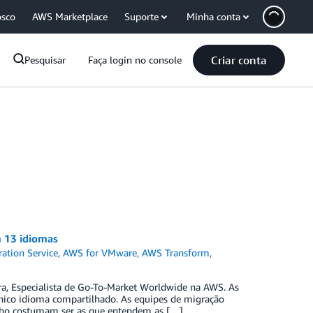
osco
AWS Marketplace
Suporte
Minha conta
Criar conta
Pesquisar
Faça login no console
m 13 idiomas
ation Service
,
AWS for VMware
,
AWS Transform
,
a, Especialista de Go-To-Market Worldwide na AWS. As
co idioma compartilhado. As equipes de migração
alho costumam ser as que entendem as […]