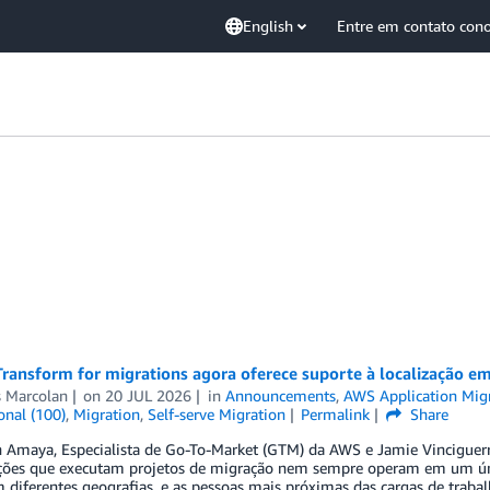
English
Entre em contato con
ransform for migrations agora oferece suporte à localização e
s Marcolan
on
20 JUL 2026
in
Announcements
,
AWS Application Migr
onal (100)
,
Migration
,
Self-serve Migration
Permalink
Share
n Amaya, Especialista de Go-To-Market (GTM) da AWS e Jamie Vinciguerr
ções que executam projetos de migração nem sempre operam em um úni
 diferentes geografias, e as pessoas mais próximas das cargas de trab