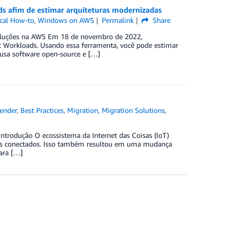
s afim de estimar arquiteturas modernizadas
cal How-to
,
Windows on AWS
Permalink
Share
 soluções na AWS Em 18 de novembro de 2022,
t Workloads. Usando essa ferramenta, você pode estimar
usa software open-source e […]
ender
,
Best Practices
,
Migration
,
Migration Solutions
,
ntrodução O ecossistema da Internet das Coisas (IoT)
os conectados. Isso também resultou em uma mudança
para […]