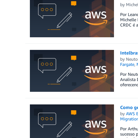
by
Michel
Por Leand
Michelle
CRDC é a
Intelbr
by
Neuto
Fargate
,
Por Neuto
Analista 
oferecend
Como ge
by
AWS E
Migratio
Por Arth
sucesso p