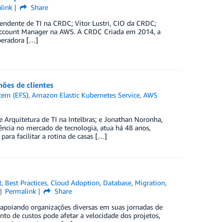
link
Share
tendente de TI na CRDC; Vitor Lustri, CIO da CRDC;
, Account Manager na AWS. A CRDC Criada em 2014, a
peradora […]
ões de clientes
tem (EFS)
,
Amazon Elastic Kubernetes Service
,
AWS
e Arquitetura de TI na Intelbras; e Jonathan Noronha,
rência no mercado de tecnologia, atua há 48 anos,
ara facilitar a rotina de casas […]
t
,
Best Practices
,
Cloud Adoption
,
Database
,
Migration
,
Permalink
Share
 apoiando organizações diversas em suas jornadas de
o de custos pode afetar a velocidade dos projetos,