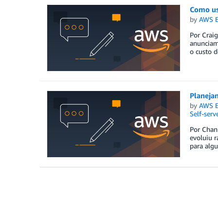
Como us
by
AWS E
Por Crai
anunciamo
o custo 
Planeja
by
AWS E
Self-serv
Por Chann
evoluiu 
para algu