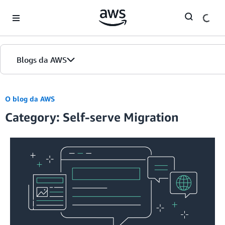
Skip to Main Content
Blogs da AWS
Página inicial
O blog da AWS
Category: Self-serve Migration
Edições