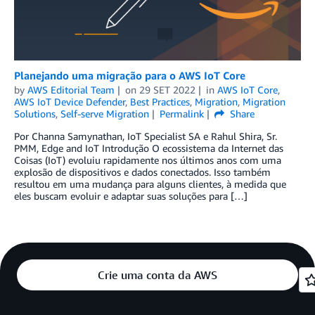
Planejando uma migração para o AWS IoT Core
by
AWS Editorial Team
on
29 SET 2022
in
AWS IoT Core
,
AWS IoT Device Defender
,
Best Practices
,
Migration
,
Migration
Solutions
,
Self-serve Migration
Permalink
Share
Por Channa Samynathan, IoT Specialist SA e Rahul Shira, Sr.
PMM, Edge and IoT Introdução O ecossistema da Internet das
Coisas (IoT) evoluiu rapidamente nos últimos anos com uma
explosão de dispositivos e dados conectados. Isso também
resultou em uma mudança para alguns clientes, à medida que
eles buscam evoluir e adaptar suas soluções para […]
Crie uma conta da AWS