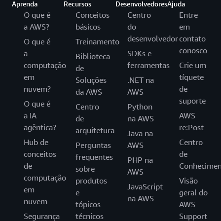
Aprenda
Recursos
Desenvolvedores
Ajuda
O que é
Conceitos
Centro
Entre
a AWS?
básicos
do
em
desenvolvedor
contato
O que é
Treinamento
conosco
a
SDKs e
Biblioteca
computação
ferramentas
Crie um
de
em
tíquete
Soluções
.NET na
nuvem?
de
da AWS
AWS
suporte
O que é
Centro
Python
a IA
AWS
de
na AWS
agêntica?
re:Post
arquitetura
Java na
Hub de
Centro
Perguntas
AWS
conceitos
de
frequentes
PHP na
de
Conhecimen
sobre
AWS
computação
produtos
Visão
JavaScript
em
e
geral do
na AWS
nuvem
tópicos
AWS
Segurança
técnicos
Support