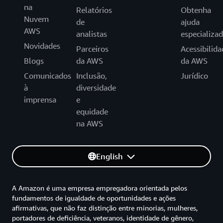
na
Relatórios
Obtenha
Nuvem
de
ajuda
AWS
analistas
especializa
Novidades
Parceiros
Acessibilida
Blogs
da AWS
da AWS
Comunicados
Inclusão,
Jurídico
à
diversidade
imprensa
e
equidade
na AWS
English
A Amazon é uma empresa empregadora orientada pelos
fundamentos de igualdade de oportunidades e ações
afirmativas, que não faz distinção entre minorias, mulheres,
portadores de deficiência, veteranos, identidade de gênero,