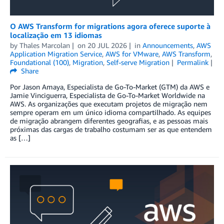
O AWS Transform for migrations agora oferece suporte à
localização em 13 idiomas
by
Thales Marcolan
on
20 JUL 2026
in
Announcements
,
AWS
Application Migration Service
,
AWS for VMware
,
AWS Transform
,
Foundational (100)
,
Migration
,
Self-serve Migration
Permalink
Share
Por Jason Amaya, Especialista de Go-To-Market (GTM) da AWS e
Jamie Vinciguerra, Especialista de Go-To-Market Worldwide na
AWS. As organizações que executam projetos de migração nem
sempre operam em um único idioma compartilhado. As equipes
de migração abrangem diferentes geografias, e as pessoas mais
próximas das cargas de trabalho costumam ser as que entendem
as […]