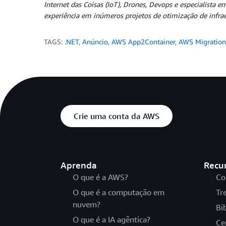
Internet das Coisas (IoT), Drones, Devops e especialista 
experiência em inúmeros projetos de otimização de infraes
TAGS:
.NET
,
Anúncio
,
AWS App2Container
,
AWS Migratio
Crie uma conta da AWS
Aprenda
Recu
O que é a AWS?
Co
O que é a computação em
Tr
nuvem?
Bi
O que é a IA agêntica?
Ce