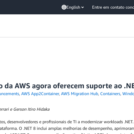
English
Entre em contato con
o da AWS agora oferecem suporte ao .N
uncements
,
AWS App2Container
,
AWS Migration Hub
,
Containers
,
Wind
rrari e Gerson Itiro Hidaka
tos, desenvolvedores e profissionais de TI a modernizar workloads .NE
plataforma. O .NET 8 inclui amplas melhorias de desempenho, aprimoram