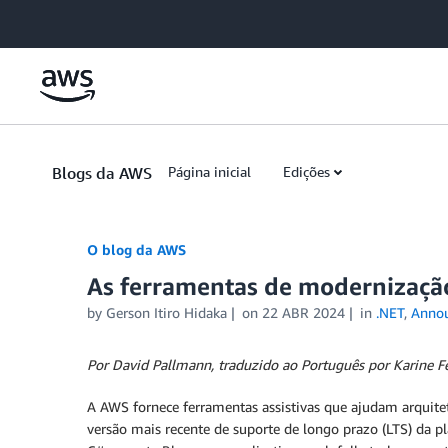
Skip to Main Content
Blogs da AWS
Página inicial
Edições
O blog da AWS
As ferramentas de modernizaçã
by
Gerson Itiro Hidaka
on
22 ABR 2024
in
.NET
,
Anno
Por David Pallmann, traduzido ao Português por Karine Fe
A AWS fornece ferramentas assistivas que ajudam arquite
versão mais recente de suporte de longo prazo (LTS) da 