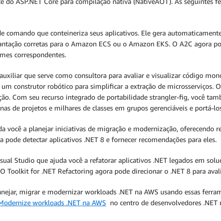
porte do ASP.NET Core para compilação nativa (NativeAOT). As seguinte
de comando que conteineriza seus aplicativos. Ele gera automaticamen
plantação corretas para o Amazon ECS ou o Amazon EKS. O A2C agora pod
imes correspondentes.
uxiliar que serve como consultora para avaliar e visualizar código mon
o um construtor robótico para simplificar a extração de microsserviços. O
ção. Com seu recurso integrado de portabilidade strangler-fig, você ta
s de projetos e milhares de classes em grupos gerenciáveis e portá-los
 você a planejar iniciativas de migração e modernização, oferecendo r
a pode detectar aplicativos .NET 8 e fornecer recomendações para eles.
ual Studio que ajuda você a refatorar aplicativos .NET legados em sol
 O Toolkit for .NET Refactoring agora pode direcionar o .NET 8 para aval
ejar, migrar e modernizar workloads .NET na AWS usando essas ferrame
Modernize workloads .NET na AWS
no centro de desenvolvedores .NET