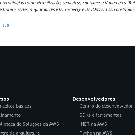
em tecnologias como virtualização, serverless, container e Kubernetes. T
trutura, redes, migração, disaster recovery e DevOps em seu portifólio.
n Hub
rsos
Desenvolvedores
nceitos básicos
Centro do desenvolvedor
einamento
SDKs e ferramentas
blioteca de Soluções da AWS
.NET na AWS
ntro de arquitetura
Python na AWS