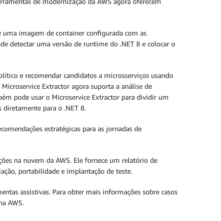
s ferramentas de modernização da AWS agora oferecem
te uma imagem de container configurada com as
e detectar uma versão de runtime do .NET 8 e colocar o
olítico e recomendar candidatos a microsserviços usando
 Microservice Extractor agora suporta a análise de
mbém pode usar o Microservice Extractor para dividir um
 diretamente para o .NET 8.
ecomendações estratégicas para as jornadas de
uções na nuvem da AWS. Ele fornece um relatório de
iação, portabilidade e implantação de teste.
ntas assistivas. Para obter mais informações sobre casos
 na AWS.