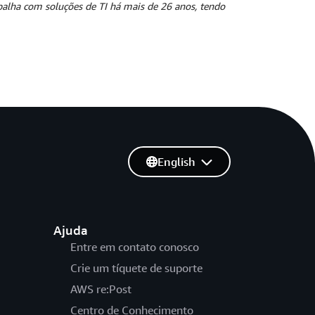
rabalha com soluções de TI há mais de 26 anos, tendo
English
Ajuda
Entre em contato conosco
Crie um tíquete de suporte
AWS re:Post
Centro de Conhecimento