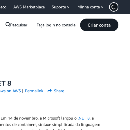
osco
AWS Marketplace
Suporte
Minha conta
Criar conta
Pesquisar
Faça login no console
ET 8
ows on AWS
Permalink
Share
T. Em 14 de novembro, a Microsoft lançou o
.NET 8
, a
entos de containers, sintaxe simplificada da linguagem