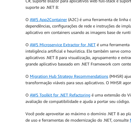
C#, suporte Blazor para aplicativos web full-stack e su
suporte ao .NET 8:
O
AWS App2Container
(A2C) é uma ferramenta de linha 
dependências, configurações de rede e instruções de im
aplicativo em containers usando as imagens base de runt
O
AWS Microservice Extractor for .NET
é uma ferramenta a
inteligência artificial e heurística. Ele também serve com
aplicativos .NET 8 para visualização, agrupamento e extra
grande aplicativo baseado em .NET Framework com centena
O
Migration Hub Strategy Recommendations
(MHSR) ajuda
transformação viáveis para seus aplicativos. O MHSR agor
O
AWS Toolkit for .NET Refactoring
é uma extensão do Vis
avaliação de compatibilidade e ajuda a portar seu código.
Você pode aproveitar ao máximo o domínio .NET 8 ao plan
de uso e ferramentas de modernização do .NET, consulte