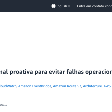
English
Entre em contato con
 proativa para evitar falhas operaciona
loudWatch
,
Amazon EventBridge
,
Amazon Route 53
,
Architecture
,
AWS 
harma