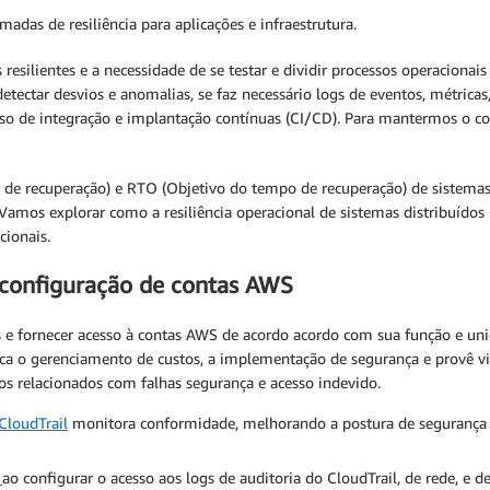
madas de resiliência para aplicações e infraestrutura.
esilientes e a necessidade de se testar e dividir processos operacionais
 detectar desvios e anomalias, se faz necessário logs de eventos, métric
sso de integração e implantação contínuas (CI/CD). Para mantermos o cont
 de recuperação) e RTO (Objetivo do tempo de recuperação) de sistemas
amos explorar como a resiliência operacional de sistemas distribuídos 
cionais.
 configuração de contas AWS
s e fornecer acesso à contas AWS de acordo acordo com sua função e un
ica o gerenciamento de custos, a implementação de segurança e provê vi
s relacionados com falhas segurança e acesso indevido.
loudTrail
monitora conformidade, melhorando a postura de segurança e
o
ao configurar o acesso aos logs de auditoria do CloudTrail, de rede, e d