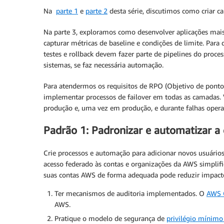
Na
parte 1
e
parte 2
desta série, discutimos como criar ca
Na parte 3, exploramos como desenvolver aplicações mais r
capturar métricas de baseline e condições de limite. Para
testes e rollback devem fazer parte de pipelines do proce
sistemas, se faz necessária automação.
Para atendermos os requisitos de RPO (Objetivo de ponto
implementar processos de failover em todas as camadas. V
produção e, uma vez em produção, e durante falhas opera
Padrão 1: Padronizar e automatizar a
Crie processos e automação para adicionar novos usuário
acesso federado às contas e organizações da AWS simplif
suas contas AWS de forma adequada pode reduzir impacto
Ter mecanismos de auditoria implementados. O
AWS C
AWS.
Pratique o modelo de segurança de
privilégio mínim