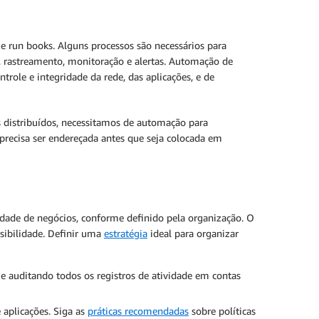
 e run books. Alguns processos são necessários para
as, rastreamento, monitoração e alertas. Automação de
role e integridade da rede, das aplicações, e de
 distribuídos, necessitamos de automação para
precisa ser endereçada antes que seja colocada em
idade de negócios, conforme definido pela organização. O
sibilidade. Definir uma
estratégia
ideal para organizar
 auditando todos os registros de atividade em contas
e aplicações. Siga as
práticas recomendadas
sobre políticas