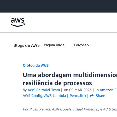
Skip to Main Content
Blogs da AWS
Página inicial
Edições
O blog da AWS
Uma abordagem multidimensional
resiliência de processos
by
AWS Editorial Team
on
09 MAR 2023
in
Amazon C
AWS Config
,
AWS Lambda
Permalink
Share
Por Piyali Kamra, Aish Gopalan, Isael Pimentel, e Aditi S