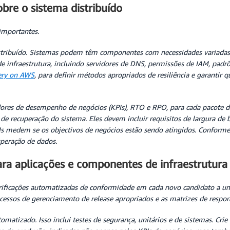
bre o sistema distribuído
importantes.
 distribuído. Sistemas podem têm componentes com necessidades variad
nfraestrutura, incluindo servidores de DNS, permissões de IAM, padrões 
ery on AWS
, para definir métodos apropriados de resiliência e garantir 
dores de desempenho de negócios (KPIs), RTO e RPO, para cada pacote de
e de recuperação do sistema. Eles devem incluir requisitos de largura 
PIs medem se os objectivos de negócios estão sendo atingidos. Confor
uperação de dados.
ara aplicações e componentes de infraestrutura
rificações automatizadas de conformidade em cada novo candidato a um 
ocessos de gerenciamento de release apropriados e as matrizes de respo
tomatizado. Isso inclui testes de segurança, unitários e de sistemas. Cr