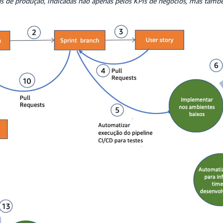
s de produção, indicadas não apenas pelos KPIs de negócios, mas també