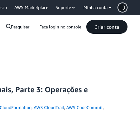
osco
AWS Marketplace
Suporte
Minha conta
Criar conta
Pesquisar
Faça login no console
is, Parte 3: Operações e
CloudFormation
,
AWS CloudTrail
,
AWS CodeCommit
,