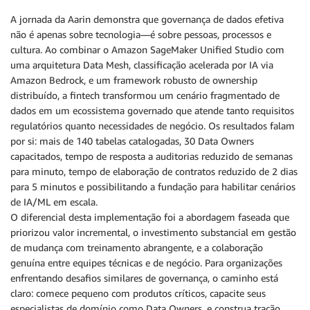
A jornada da Aarin demonstra que governança de dados efetiva
não é apenas sobre tecnologia—é sobre pessoas, processos e
cultura. Ao combinar o Amazon SageMaker Unified Studio com
uma arquitetura Data Mesh, classificação acelerada por IA via
Amazon Bedrock, e um framework robusto de ownership
distribuído, a fintech transformou um cenário fragmentado de
dados em um ecossistema governado que atende tanto requisitos
regulatórios quanto necessidades de negócio. Os resultados falam
por si: mais de 140 tabelas catalogadas, 30 Data Owners
capacitados, tempo de resposta a auditorias reduzido de semanas
para minuto, tempo de elaboração de contratos reduzido de 2 dias
para 5 minutos e possibilitando a fundação para habilitar cenários
de IA/ML em escala.
O diferencial desta implementação foi a abordagem faseada que
priorizou valor incremental, o investimento substancial em gestão
de mudança com treinamento abrangente, e a colaboração
genuína entre equipes técnicas e de negócio. Para organizações
enfrentando desafios similares de governança, o caminho está
claro: comece pequeno com produtos críticos, capacite seus
especialistas de domínio como Data Owners, e construa tração