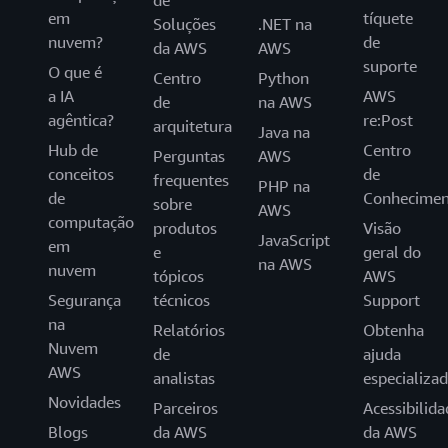
de
em
tíquete
Soluções
.NET na
nuvem?
de
da AWS
AWS
suporte
O que é
Centro
Python
a IA
AWS
de
na AWS
agêntica?
re:Post
arquitetura
Java na
Hub de
Centro
Perguntas
AWS
conceitos
de
frequentes
PHP na
de
Conhecimen
sobre
AWS
computação
produtos
Visão
JavaScript
em
e
geral do
na AWS
nuvem
tópicos
AWS
Segurança
técnicos
Support
na
Relatórios
Obtenha
Nuvem
de
ajuda
AWS
analistas
especializa
Novidades
Parceiros
Acessibilida
Blogs
da AWS
da AWS