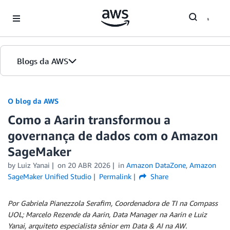
Skip to Main Content
Blogs da AWS
Página inicial
O blog da AWS
Como a Aarin transformou a
Edições
governança de dados com o Amazon
SageMaker
by
Luiz Yanai
on
20 ABR 2026
in
Amazon DataZone
,
Amazon
SageMaker Unified Studio
Permalink
Share
Por Gabriela Pianezzola Serafim, Coordenadora de TI na Compass
UOL; Marcelo Rezende da Aarin, Data Manager na Aarin e Luiz
Yanai, arquiteto especialista sênior em Data & AI na AW.