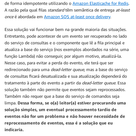
de forma idempotente utilizando o
Amazon Elasticache for Redis
.
A razão pela qual filas
standard
têm semântica de entrega
at-least
once
é abordada em
Amazon SQS at-least once delivery
.
Essa solução vai funcionar bem na grande maioria das situações.
Entretanto, pode acontecer de um evento ser recuperado no lado
do serviço de consultas e o componente que lê a fila principal e
atualiza a base do serviço (nos exemplos abordados na série, uma
função Lambda) não conseguir, por algum motivo, atualizá-la.
Nesse caso, para evitar a perda do evento, ele terá que ser
redirecionado para uma
dead-letter queue
, mas a base do serviço
de consultas ficará desatualizada e sua atualização dependerá do
tratamento à parte do evento a partir da
dead-letter queue
. Essa
solução também não permite que eventos sejam reprocessados.
Também não requer que a base do serviço de comandos seja
limpa.
Dessa forma, se o(a) leitor(a) estiver procurando uma
solução simples, um eventual processamento tardio de
eventos não for um problema e não houver necessidade de
reprocessamento de eventos, essa é a solução que eu
indicaria.