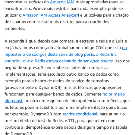
encontrar as
policies
do
Amazon IAM
mais apropriadas (para se
encontrar as
policies
mais restritas para cada exemplo, pode-se
utilizar o
Amazon IAM Access Analyzer
) e utilizá-las para a criação
de usuários com acesso mais restrito, para a criação dos
ambientes.
A segunda é que, depois que comecei a escrever a série e o Luiz e
eu já havíamos começado a trabalhar no código CDK que está
no
repositório de códigos desta série de blog posts
,
a Redis Inc.
anunciou que o Redis estava deixando de ser
open source
. Isso nos
pegou de surpresa. Se eu soubesse antes de começar as
implementações, teria escolhido outro banco de dados como
exemplo para o banco de dados do serviço de consultas
(provavelmente o DynamoDB), mas as técnicas que apresentei
funcionam para qualquer banco de dados. Somente
no primeiro
blog post
, mostro um esquema de idempotência com o Redis, que
os leitores podem substituir por uma implementação que utilize,
por exemplo, DynamoDB com
escrita condicional
, para atingir o
mesmo efeito de
lock
do Redis, e TTL, para que o item que
controla a idempotência expire depois de algum tempo na tabela
do DynamoDB.