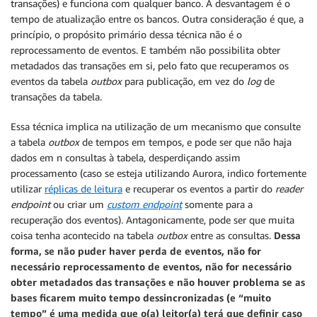
transações) e funciona com qualquer banco. A desvantagem é o
tempo de atualização entre os bancos. Outra consideração é que, a
princípio, o propósito primário dessa técnica não é o
reprocessamento de eventos. E também não possibilita obter
metadados das transações em si, pelo fato que recuperamos os
eventos da tabela
outbox
para publicação, em vez do
log
de
transações da tabela.
Essa técnica implica na utilização de um mecanismo que consulte
a tabela
outbox
de tempos em tempos, e pode ser que não haja
dados em n consultas à tabela, desperdiçando assim
processamento (caso se esteja utilizando Aurora, indico fortemente
utilizar
réplicas de leitura
e recuperar os eventos a partir do
reader
endpoint
ou criar um
custom endpoint
somente para a
recuperação dos eventos). Antagonicamente, pode ser que muita
coisa tenha acontecido na tabela
outbox
entre as consultas.
Dessa
forma, se não puder haver perda de eventos, não for
necessário reprocessamento de eventos, não for necessário
obter metadados das transações e não houver problema se as
bases ficarem muito tempo dessincronizadas (e “muito
tempo” é uma medida que o(a) leitor(a) terá que definir caso