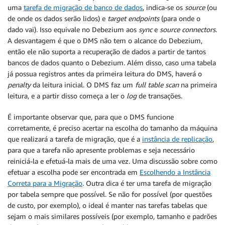
uma
tarefa de migração de banco de dados
, indica-se os
source
(ou
de onde os dados serão lidos) e
target endpoints
(para onde o
dado vai). Isso equivale no Debezium aos
sync
e
source connectors
.
A desvantagem é que o DMS não tem o alcance do Debezium,
então ele não suporta a recuperação de dados a partir de tantos
bancos de dados quanto o Debezium. Além disso, caso uma tabela
já possua registros antes da primeira leitura do DMS, haverá o
penalty
da leitura inicial. O DMS faz um
full table scan
na primeira
leitura, e a partir disso começa a ler o
log
de transações.
É importante observar que, para que o DMS funcione
corretamente, é preciso acertar na escolha do tamanho da máquina
que realizará a tarefa de migração, que é a
instância de replicação
,
para que a tarefa não apresente problemas e seja necessário
reiniciá-la e efetuá-la mais de uma vez. Uma discussão sobre como
efetuar a escolha pode ser encontrada em
Escolhendo a Instância
Correta para a Migração
. Outra dica é ter uma tarefa de migração
por tabela sempre que possível. Se não for possível (por questões
de custo, por exemplo), o ideal é manter nas tarefas tabelas que
sejam o mais similares possíveis (por exemplo, tamanho e padrões