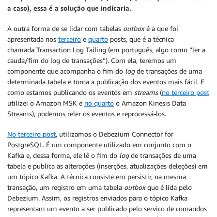
a caso), essa é a solução que indicaria.
A outra forma de se lidar com tabelas
outbox
é a que foi
apresentada nos
terceiro
e
quarto
posts, que é a técnica
chamada Transaction Log Tailing (em português, algo como “ler a
cauda/fim do log de transações”). Com ela, teremos um
componente que acompanha o fim do
log
de transações de uma
determinada tabela e torna a publicação dos eventos mais fácil. E
como estamos publicando os eventos em
streams
(
no terceiro post
utilizei o Amazon MSK e
no quarto
o Amazon Kinesis Data
Streams), podemos reler os eventos e reprocessá-los.
No terceiro post
, utilizamos o Debezium Connector for
PostgreSQL. É um componente utilizado em conjunto com o
Kafka e, dessa forma, ele lê o fim do
log
de transações de uma
tabela e publica as alterações (inserções, atualizações deleções) em
um tópico Kafka. A técnica consiste em persistir, na mesma
transação, um registro em uma tabela
outbox
que é lida pelo
Debezium. Assim, os registros enviados para o tópico Kafka
representam um evento a ser publicado pelo serviço de comandos