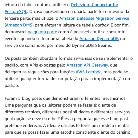
leitura da tabela outbox, utilizei o
Debezium Connector for
PostgreSQL
. O caso apresentado na quarta parte foi o mesmo da
terceira parte, mas utilizei o
Amazon Database Migration Service
(Amazon DMS)
para efetuar a leitura da tabela
outbox
. E por fim,
demonstrei
na quinta parte
como é possível emitir e consumir
eventos quando se tem uma tabela do
Amazon DynamoDB
no
serviço de comandos, por meio do DynamoDB Streams.
Os posts também abordam formas
serverless
de se implementar o
padrão, com APIs expostas pelo
Amazon API Gateway
, que
delegam as requisições para funções
AWS Lambda
, mas pode-se
utilizar qualquer forma de computação para a implementação do
padrão.
Foram 5 blog posts que demonstraram diferentes mecanismos.
Uma pergunta que os leitores podem se fazer é: diante de
diferentes técnicas, diferentes possibilidades e diferentes serviços,
qual opção se deve escolher? É essa pergunta que esse blog post
pretende endereçar. A ideia é dar aos leitores um modelo mental
para que se possa fazer uma escolha consciente diante do cenário