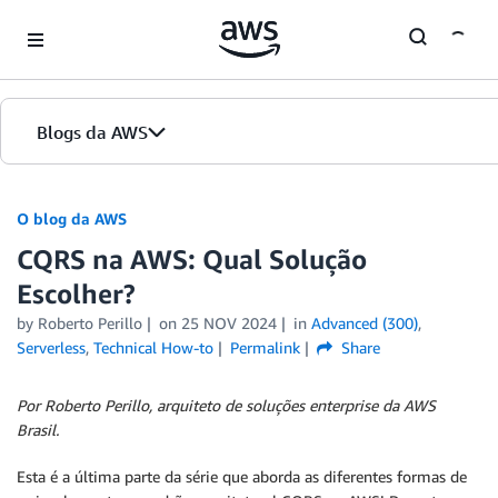
Skip to Main Content
Blogs da AWS
Página inicial
O blog da AWS
CQRS na AWS: Qual Solução
Edições
Escolher?
by
Roberto Perillo
on
25 NOV 2024
in
Advanced (300)
,
Serverless
,
Technical How-to
Permalink
Share
Por Roberto Perillo, arquiteto de soluções enterprise da AWS
Brasil.
Esta é a última parte da série que aborda as diferentes formas de