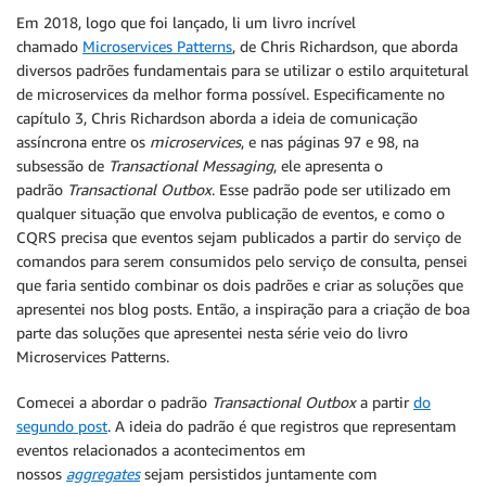
Em 2018, logo que foi lançado, li um livro incrível
chamado
Microservices Patterns
, de Chris Richardson, que aborda
diversos padrões fundamentais para se utilizar o estilo arquitetural
de microservices da melhor forma possível. Especificamente no
capítulo 3, Chris Richardson aborda a ideia de comunicação
assíncrona entre os
microservices
, e nas páginas 97 e 98, na
subsessão de
Transactional Messaging
, ele apresenta o
padrão
Transactional Outbox
. Esse padrão pode ser utilizado em
qualquer situação que envolva publicação de eventos, e como o
CQRS precisa que eventos sejam publicados a partir do serviço de
comandos para serem consumidos pelo serviço de consulta, pensei
que faria sentido combinar os dois padrões e criar as soluções que
apresentei nos blog posts. Então, a inspiração para a criação de boa
parte das soluções que apresentei nesta série veio do livro
Microservices Patterns.
Comecei a abordar o padrão
Transactional Outbox
a partir
do
segundo post
. A ideia do padrão é que registros que representam
eventos relacionados a acontecimentos em
nossos
aggregates
sejam persistidos juntamente com