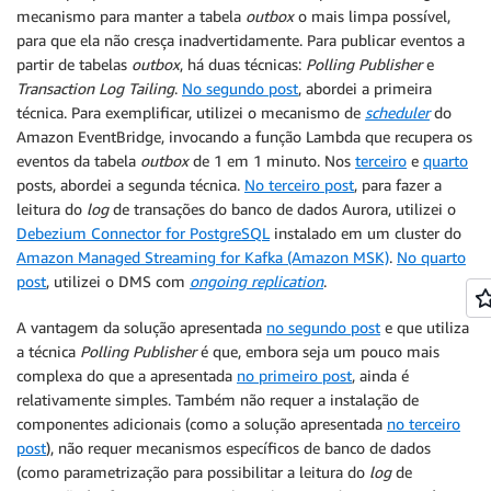
mecanismo para manter a tabela
outbox
o mais limpa possível,
para que ela não cresça inadvertidamente. Para publicar eventos a
partir de tabelas
outbox
, há duas técnicas:
Polling Publisher
e
Transaction Log Tailing
.
No segundo post
, abordei a primeira
técnica. Para exemplificar, utilizei o mecanismo de
scheduler
do
Amazon EventBridge, invocando a função Lambda que recupera os
eventos da tabela
outbox
de 1 em 1 minuto. Nos
terceiro
e
quarto
posts, abordei a segunda técnica.
No terceiro post
, para fazer a
leitura do
log
de transações do banco de dados Aurora, utilizei o
Debezium Connector for PostgreSQL
instalado em um cluster do
Amazon Managed Streaming for Kafka (Amazon MSK)
.
No quarto
post
, utilizei o DMS com
ongoing replication
.
A vantagem da solução apresentada
no segundo post
e que utiliza
a técnica
Polling Publisher
é que, embora seja um pouco mais
complexa do que a apresentada
no primeiro post
, ainda é
relativamente simples. Também não requer a instalação de
componentes adicionais (como a solução apresentada
no terceiro
post
), não requer mecanismos específicos de banco de dados
(como parametrização para possibilitar a leitura do
log
de