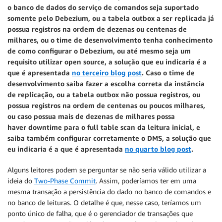
o banco de dados do serviço de comandos seja suportado
somente pelo Debezium, ou a tabela outbox a ser replicada já
possua registros na ordem de dezenas ou centenas de
milhares, ou o time de desenvolvimento tenha conhecimento
de como configurar o Debezium, ou até mesmo seja um
requisito utilizar open source, a solução que eu indicaria é a
que é apresentada
no terceiro blog post
. Caso o time de
desenvolvimento saiba fazer a escolha correta da instância
de replicação, ou a tabela outbox não possua registros, ou
possua registros na ordem de centenas ou poucos milhares,
ou caso possua mais de dezenas de milhares possa
haver downtime para o full table scan da leitura inicial, e
saiba também configurar corretamente o DMS, a solução que
eu indicaria é a que é apresentada
no quarto blog post
.
Alguns leitores podem se perguntar se não seria válido utilizar a
ideia do
Two-Phase Commit
. Assim, poderíamos ter em uma
mesma transação a persistência do dado no banco de comandos e
no banco de leituras. O detalhe é que, nesse caso, teríamos um
ponto único de falha, que é o gerenciador de transações que