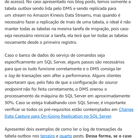
de acesso). No caso apresentado nos blog posts, temos somente a
tabela
outbox
sendo lida pelo DMS e sendo replicada para
um
stream
no Amazon Kinesis Data Streams, mas quando é
necessário fazer a replicação de mais de uma tabela, o ideal é não
manter todas as tabelas na mesma tarefa de migração, pois caso
seja necessário reiniciar a tarefa, ela terá que ler todas as tabelas
novamente desde o primeiro registro.
Caso o banco de dados do serviço de comandos seja
especificamente um SQL Server, alguns passos são necessários
para que os tudo funcione corretamente e o DMS consiga ler
o
log
de transações sem after a performance. Alguns clientes
reportaram que, pelo fato de que a configuração do
source
endpoint
não foi feita corretamente, o DMS onerou o
processamento da máquina do SQL Server em aproximadamente
30%. Caso se esteja trabalhando com SQL Server, é importante
verificar se todos os pré-requisitos estão contemplados em
Change
Data Capture para On-Going Replication no SQL Server
.
Apresentei dois exemplos de como ler o log de transações da
tabela outbox nos
terceiro
e
quarto
posts.
Dessa forma, se o caso