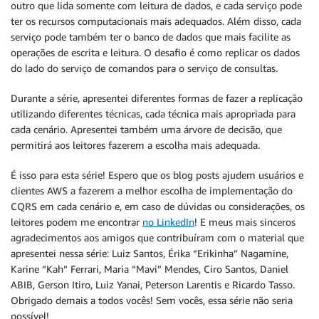
outro que lida somente com leitura de dados, e cada serviço pode
ter os recursos computacionais mais adequados. Além disso, cada
serviço pode também ter o banco de dados que mais facilite as
operações de escrita e leitura. O desafio é como replicar os dados
do lado do serviço de comandos para o serviço de consultas.
Durante a série, apresentei diferentes formas de fazer a replicação
utilizando diferentes técnicas, cada técnica mais apropriada para
cada cenário. Apresentei também uma árvore de decisão, que
permitirá aos leitores fazerem a escolha mais adequada.
É isso para esta série! Espero que os blog posts ajudem usuários e
clientes AWS a fazerem a melhor escolha de implementação do
CQRS em cada cenário e, em caso de dúvidas ou considerações, os
leitores podem me encontrar
no LinkedIn
! E meus mais sinceros
agradecimentos aos amigos que contribuíram com o material que
apresentei nessa série: Luiz Santos, Érika “Erikinha” Nagamine,
Karine “Kah” Ferrari, Maria “Mavi” Mendes, Ciro Santos, Daniel
ABIB, Gerson Itiro, Luiz Yanai, Peterson Larentis e Ricardo Tasso.
Obrigado demais a todos vocês! Sem vocês, essa série não seria
possível!