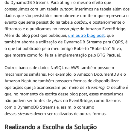
do DynamoDB Streams. Para atingir o mesmo efeito que
conseguimos com um tabela
outbox
, inserimos na tabela além dos
dados que são persistidos normalmente um item que representa o
evento que seria persistido na tabela
outbox
, e posteriormente o
filtramos e o publicamos no nosso
pipe
do Amazon EventBridge.
Além do blog post que publiquei,
um outro blog post
, que
também aborda a utilização de DynamoDB Streams para CQRS, é
o que foi publicado pelo meu amigo Roberto “Robertão” Silva,
que mostra como foi feita a implementação pelo BTG Pactual.
Outros bancos de dados NoSQL na AWS também possuem
mecanismos similares. Por exemplo, o Amazon DocumentDB e o
Amazon Neptune também possuem formas de disponibilizar
operações que já aconteceram por meio de
streaming
. O detalhe é
que, no momento da escrita desse blog post, esses mecanismos
não podem ser fontes de
pipes
no EventBridge, como fizemos
com o DynamoDB Streams e, assim, o consumo
desses
streams
devem ser realizados de outras formas.
Realizando a Escolha da Solução