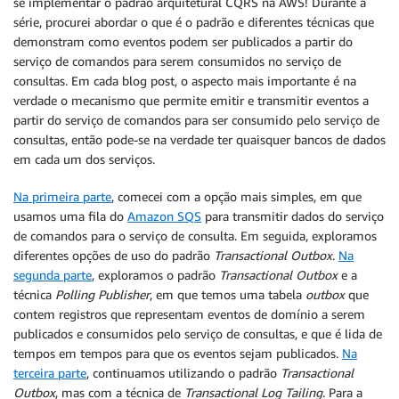
se implementar o padrão arquitetural CQRS na AWS! Durante a
série, procurei abordar o que é o padrão e diferentes técnicas que
demonstram como eventos podem ser publicados a partir do
serviço de comandos para serem consumidos no serviço de
consultas. Em cada blog post, o aspecto mais importante é na
verdade o mecanismo que permite emitir e transmitir eventos a
partir do serviço de comandos para ser consumido pelo serviço de
consultas, então pode-se na verdade ter quaisquer bancos de dados
em cada um dos serviços.
Na primeira parte
, comecei com a opção mais simples, em que
usamos uma fila do
Amazon SQS
para transmitir dados do serviço
de comandos para o serviço de consulta. Em seguida, exploramos
diferentes opções de uso do padrão
Transactional Outbox
.
Na
segunda parte
, exploramos o padrão
Transactional Outbox
e a
técnica
Polling Publisher
, em que temos uma tabela
outbox
que
contem registros que representam eventos de domínio a serem
publicados e consumidos pelo serviço de consultas, e que é lida de
tempos em tempos para que os eventos sejam publicados.
Na
terceira parte
, continuamos utilizando o padrão
Transactional
Outbox
, mas com a técnica de
Transactional Log Tailing
. Para a