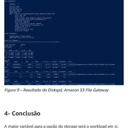
Figura 9 – Resultado do Diskspd, Amazon S3 File Gateway
4- Conclusão
A maior variável para a opção do storage será o workload em si.