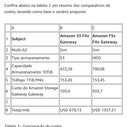
Confira abaixo na tabela 2 um resumo dos comparativos de
custos, levando como base o cenário proposto:
A
B
C
Amazon S3 File
Amazon FSx
1
Subject
Gateway
File Gateway
2
Multi-AZ
Sim
Sim
3
Tipo armazenamento
S3
HDD
Capacidade
4
422,28
700,06
Armazenamento 10TiB
5
Tráfego 1TiB/Mês
153,45
153,45
Custo do Amazon Storage
6
103,4
503,7
Gateway Gateway
7
8
Total/mês
USD 679,13
USD 1357,21
Tabela 2– Comparação de custos