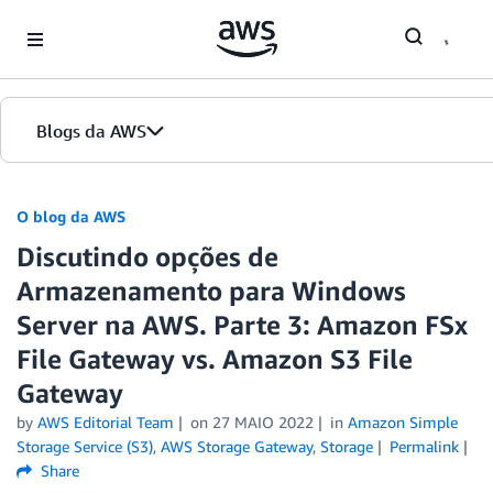
Skip to Main Content
Blogs da AWS
Página inicial
O blog da AWS
Discutindo opções de
Edições
Armazenamento para Windows
Server na AWS. Parte 3: Amazon FSx
File Gateway vs. Amazon S3 File
Gateway
by
AWS Editorial Team
on
27 MAIO 2022
in
Amazon Simple
Storage Service (S3)
,
AWS Storage Gateway
,
Storage
Permalink
Share