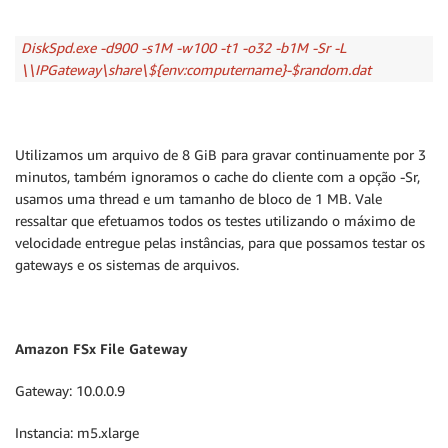
DiskSpd.exe -d900 -s1M -w100 -t1 -o32 -b1M -Sr -L
\\IPGateway\share\${env:computername}-$random.dat
Utilizamos um arquivo de 8 GiB para gravar continuamente por 3
minutos, também ignoramos o cache do cliente com a opção -Sr,
usamos uma thread e um tamanho de bloco de 1 MB. Vale
ressaltar que efetuamos todos os testes utilizando o máximo de
velocidade entregue pelas instâncias, para que possamos testar os
gateways e os sistemas de arquivos.
Amazon FSx File Gateway
Gateway: 10.0.0.9
Instancia: m5.xlarge