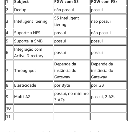
1
Subject
FGW com S3
FGW com FSx
2
Dedup
não possui
possui
S3 intelligent
3
Intelligent tiering
não possui
tiering
4
Suporte a NFS
possui
não possui
5
Suporte a SMB
possui
possui
Integração com
6
possui
possui
Active Directory
Depende da
Depende da
7
Throughput
instância do
instância do
Gateway
Gateway
8
Elasticidade
por Byte
por GB
possui, no mínimo
9
Multi-AZ
possui, 2 AZs
3 AZs
10
11