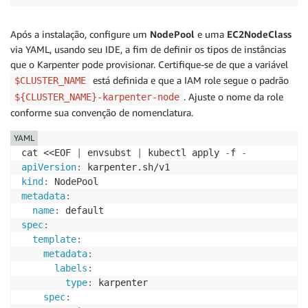
Após a instalação, configure um
NodePool
e uma
EC2NodeClass
via YAML, usando seu IDE, a fim de definir os tipos de instâncias
que o Karpenter pode provisionar. Certifique-se de que a variável
está definida e que a IAM role segue o padrão
$CLUSTER_NAME
. Ajuste o nome da role
${CLUSTER_NAME}-karpenter-node
conforme sua convenção de nomenclatura.
YAML
cat <<EOF 
|
 envsubst 
|
 kubectl apply 
-
f 
-
apiVersion
:
kind
:
metadata
:
name
:
spec
:
template
:
metadata
:
labels
:
type
:
 karpenter

spec
: