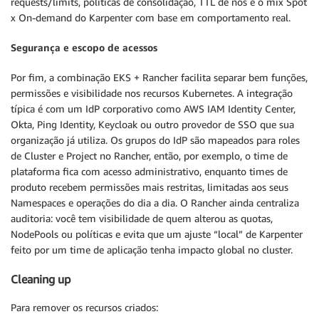
requests/limits, políticas de consolidação, TTL de nós e o mix Spot
x On-demand do Karpenter com base em comportamento real.
Segurança e escopo de acessos
Por fim, a combinação EKS + Rancher facilita separar bem funções,
permissões e visibilidade nos recursos Kubernetes. A integração
típica é com um IdP corporativo como AWS IAM Identity Center,
Okta, Ping Identity, Keycloak ou outro provedor de SSO que sua
organização já utiliza. Os grupos do IdP são mapeados para roles
de Cluster e Project no Rancher, então, por exemplo, o time de
plataforma fica com acesso administrativo, enquanto times de
produto recebem permissões mais restritas, limitadas aos seus
Namespaces e operações do dia a dia. O Rancher ainda centraliza
auditoria: você tem visibilidade de quem alterou as quotas,
NodePools ou políticas e evita que um ajuste “local” de Karpenter
feito por um time de aplicação tenha impacto global no cluster.
Cleaning up
Para remover os recursos criados: