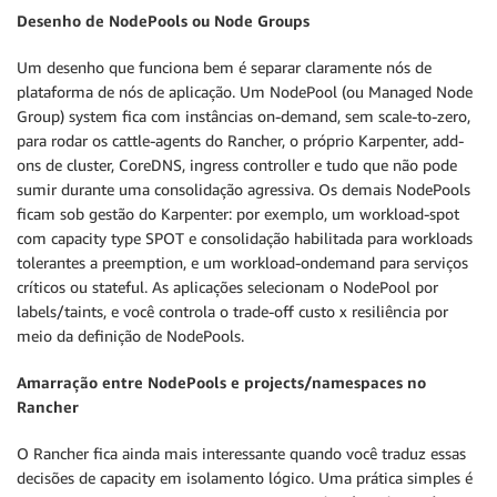
Desenho de NodePools ou Node Groups
Um desenho que funciona bem é separar claramente nós de
plataforma de nós de aplicação. Um NodePool (ou Managed Node
Group) system fica com instâncias on-demand, sem scale-to-zero,
para rodar os cattle-agents do Rancher, o próprio Karpenter, add-
ons de cluster, CoreDNS, ingress controller e tudo que não pode
sumir durante uma consolidação agressiva. Os demais NodePools
ficam sob gestão do Karpenter: por exemplo, um workload-spot
com capacity type SPOT e consolidação habilitada para workloads
tolerantes a preemption, e um workload-ondemand para serviços
críticos ou stateful. As aplicações selecionam o NodePool por
labels/taints, e você controla o trade-off custo x resiliência por
meio da definição de NodePools.
Amarração entre NodePools e projects/namespaces no
Rancher
O Rancher fica ainda mais interessante quando você traduz essas
decisões de capacity em isolamento lógico. Uma prática simples é