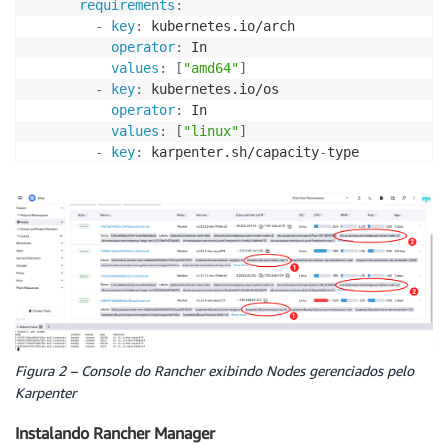
requirements
:
-
key
:
 kubernetes.io/arch

operator
:
 In

values
:
[
"amd64"
]
-
key
:
 kubernetes.io/os

operator
:
 In

values
:
[
"linux"
]
-
key
:
 karpenter.sh/capacity
-
type

operator
:
 In

values
:
[
"spot"
,
"on-demand"
]
nodeClassRef
:
group
:
 karpenter.k8s.aws

kind
:
 EC2NodeClass

name
:
---
apiVersion
:
kind
:
metadata
:
Figura 2 – Console do Rancher exibindo Nodes gerenciados pelo
name
:
Karpenter
spec
:
amiFamily
:
 AL2023

Instalando Rancher Manager
amiSelectorTerms
: