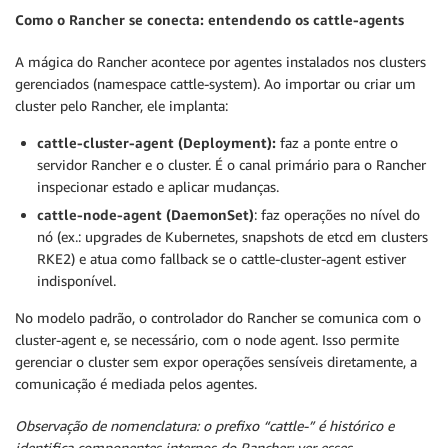
Como o Rancher se conecta: entendendo os cattle-agents
A mágica do Rancher acontece por agentes instalados nos clusters
gerenciados (namespace cattle-system). Ao importar ou criar um
cluster pelo Rancher, ele implanta:
cattle-cluster-agent (Deployment):
faz a ponte entre o
servidor Rancher e o cluster. É o canal primário para o Rancher
inspecionar estado e aplicar mudanças.
cattle-node-agent (DaemonSet)
: faz operações no nível do
nó (ex.: upgrades de Kubernetes, snapshots de etcd em clusters
RKE2) e atua como fallback se o cattle-cluster-agent estiver
indisponível.
No modelo padrão, o controlador do Rancher se comunica com o
cluster-agent e, se necessário, com o node agent. Isso permite
gerenciar o cluster sem expor operações sensíveis diretamente, a
comunicação é mediada pelos agentes.
Observação de nomenclatura: o prefixo “cattle-” é histórico e
identifica componentes internos do Rancher; ver esses