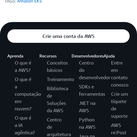
TAGS:
Amazon EKS
Crie uma conta da AWS
Aprenda
Recursos
Desenvolvedores
Ajuda
O que é
Conceitos
Centro
Entre
a AWS?
básicos
do
em
desenvolvedor
contato
O que é
Treinamento
conosco
a
SDKs e
Biblioteca
computação
ferramentas
Crie um
de
em
tíquete
Soluções
.NET na
nuvem?
de
da AWS
AWS
suporte
O que é
Centro
Python
a IA
AWS
de
na AWS
agêntica?
re:Post
arquitetura
Java na