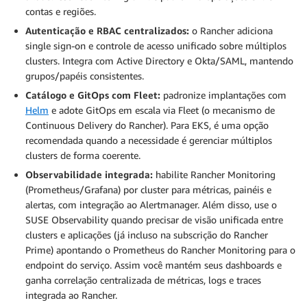
contas e regiões.
Autenticação e RBAC centralizados:
o Rancher adiciona
single sign-on e controle de acesso unificado sobre múltiplos
clusters. Integra com Active Directory e Okta/SAML, mantendo
grupos/papéis consistentes.
Catálogo e GitOps com Fleet:
padronize implantações com
Helm
e adote GitOps em escala via Fleet (o mecanismo de
Continuous Delivery do Rancher). Para EKS, é uma opção
recomendada quando a necessidade é gerenciar múltiplos
clusters de forma coerente.
Observabilidade integrada:
habilite Rancher Monitoring
(Prometheus/Grafana) por cluster para métricas, painéis e
alertas, com integração ao Alertmanager. Além disso, use o
SUSE Observability quando precisar de visão unificada entre
clusters e aplicações (já incluso na subscrição do Rancher
Prime) apontando o Prometheus do Rancher Monitoring para o
endpoint do serviço. Assim você mantém seus dashboards e
ganha correlação centralizada de métricas, logs e traces
integrada ao Rancher.