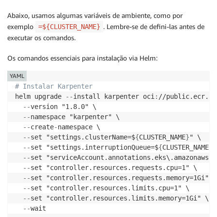
Abaixo, usamos algumas variáveis de ambiente, como por
exemplo
. Lembre-se de defini-las antes de
=${CLUSTER_NAME}
executar os comandos.
Os comandos essenciais para instalação via Helm:
YAML
# Instalar Karpenter
helm upgrade 
-
-
install karpenter oci
:
//public.ecr.aw
-
-
version "1.8.0" \

-
-
namespace "karpenter" \

-
-
create
-
namespace \

-
-
set "settings.clusterName=$
{
CLUSTER_NAME
}
" \

-
-
set "settings.interruptionQueue=$
{
CLUSTER_NAME
}
"
-
-
set "serviceAccount.annotations.eks\.amazonaws\.
-
-
set "controller.resources.requests.cpu=1" \

-
-
set "controller.resources.requests.memory=1Gi" \

-
-
set "controller.resources.limits.cpu=1" \

-
-
set "controller.resources.limits.memory=1Gi" \

-
-
wait