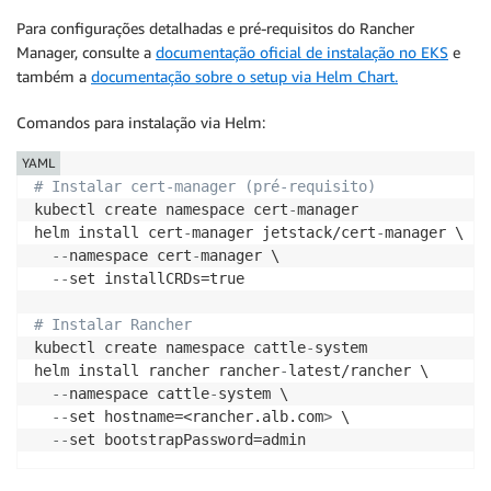
-
alias
:
 al2023@latest

Para configurações detalhadas e pré-requisitos do Rancher
role
:
"${CLUSTER_NAME}-karpenter-node"
Manager, consulte a
documentação oficial de instalação no EKS
e
subnetSelectorTerms
:
também a
documentação sobre o setup via Helm Chart.
-
tags
:
karpenter.sh/discovery
:
"${CLUSTER_NAME}"
Comandos para instalação via Helm:
securityGroupSelectorTerms
:
-
tags
:
YAML
karpenter.sh/discovery
:
"${CLUSTER_NAME}"
# Instalar cert-manager (pré-requisito)
EOF
kubectl create namespace cert
-
manager

helm install cert
-
manager jetstack/cert
-
manager \

-
-
namespace cert
-
manager \

-
-
set installCRDs=true

# Instalar Rancher
kubectl create namespace cattle
-
system

helm install rancher rancher
-
latest/rancher \

-
-
namespace cattle
-
system \

-
-
set hostname=<rancher.alb.com
>
 \

-
-
set bootstrapPassword=admin