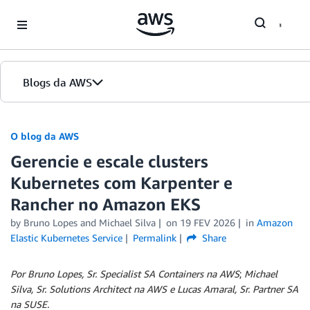
Skip to Main Content
Blogs da AWS
Página inicial
O blog da AWS
Gerencie e escale clusters
Edições
Kubernetes com Karpenter e
Rancher no Amazon EKS
by
Bruno Lopes
and
Michael Silva
on
19 FEV 2026
in
Amazon
Elastic Kubernetes Service
Permalink
Share
Por Bruno Lopes, Sr. Specialist SA Containers na AWS
;
Michael
Silva, Sr. Solutions Architect na AWS e
Lucas Amaral, Sr. Partner SA
na SUSE.