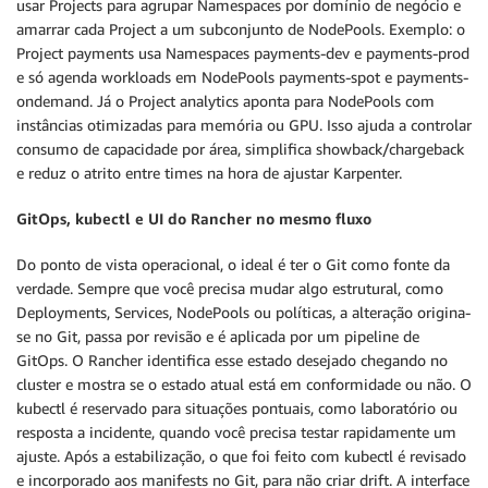
usar Projects para agrupar Namespaces por domínio de negócio e
amarrar cada Project a um subconjunto de NodePools. Exemplo: o
Project payments usa Namespaces payments-dev e payments-prod
e só agenda workloads em NodePools payments-spot e payments-
ondemand. Já o Project analytics aponta para NodePools com
instâncias otimizadas para memória ou GPU. Isso ajuda a controlar
consumo de capacidade por área, simplifica showback/chargeback
e reduz o atrito entre times na hora de ajustar Karpenter.
GitOps, kubectl e UI do Rancher no mesmo fluxo
Do ponto de vista operacional, o ideal é ter o Git como fonte da
verdade. Sempre que você precisa mudar algo estrutural, como
Deployments, Services, NodePools ou políticas, a alteração origina-
se no Git, passa por revisão e é aplicada por um pipeline de
GitOps. O Rancher identifica esse estado desejado chegando no
cluster e mostra se o estado atual está em conformidade ou não. O
kubectl é reservado para situações pontuais, como laboratório ou
resposta a incidente, quando você precisa testar rapidamente um
ajuste. Após a estabilização, o que foi feito com kubectl é revisado
e incorporado aos manifests no Git, para não criar drift. A interface