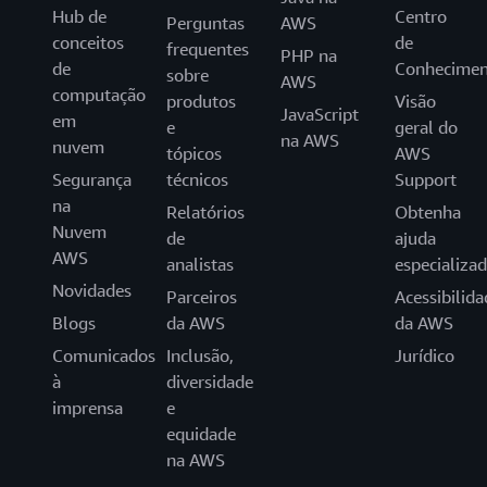
Hub de
Centro
Perguntas
AWS
conceitos
de
frequentes
PHP na
de
Conhecimen
sobre
AWS
computação
produtos
Visão
JavaScript
em
e
geral do
na AWS
nuvem
tópicos
AWS
Segurança
técnicos
Support
na
Relatórios
Obtenha
Nuvem
de
ajuda
AWS
analistas
especializa
Novidades
Parceiros
Acessibilida
Blogs
da AWS
da AWS
Comunicados
Inclusão,
Jurídico
à
diversidade
imprensa
e
equidade
na AWS