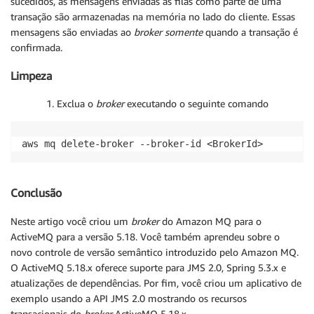
sucedidos, as mensagens enviadas às filas como parte de uma
transação são armazenadas na memória no lado do cliente. Essas
mensagens são enviadas ao
broker
somente
quando a transação é
confirmada.
Limpeza
Exclua o
broker
executando o seguinte comando
aws mq delete-broker --broker-id <BrokerId>
Conclusão
Neste artigo você criou um
broker
do Amazon MQ para o
ActiveMQ para a versão 5.18. Você também aprendeu sobre o
novo controle de versão semântico introduzido pelo Amazon MQ.
O ActiveMQ 5.18.x oferece suporte para JMS 2.0, Spring 5.3.x e
atualizações de dependências. Por fim, você criou um aplicativo de
exemplo usando a API JMS 2.0 mostrando os recursos
transacionais do
broker
ActiveMQ 5.18.x.