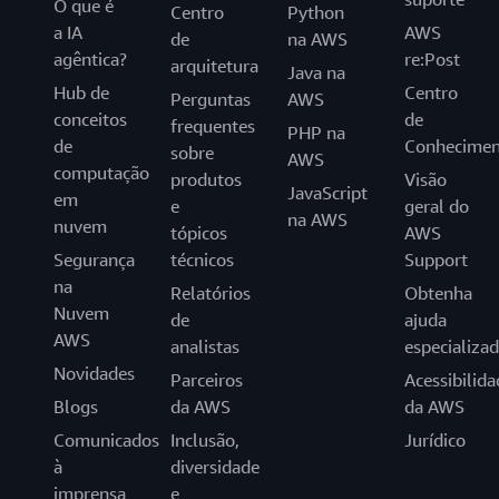
O que é
Centro
Python
a IA
AWS
de
na AWS
agêntica?
re:Post
arquitetura
Java na
Hub de
Centro
Perguntas
AWS
conceitos
de
frequentes
PHP na
de
Conhecimen
sobre
AWS
computação
produtos
Visão
JavaScript
em
e
geral do
na AWS
nuvem
tópicos
AWS
Segurança
técnicos
Support
na
Relatórios
Obtenha
Nuvem
de
ajuda
AWS
analistas
especializa
Novidades
Parceiros
Acessibilida
Blogs
da AWS
da AWS
Comunicados
Inclusão,
Jurídico
à
diversidade
imprensa
e