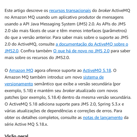
Este artigo descreve os
recursos transacionais
do
broker
ActiveMQ
no Amazon MQ usando um aplicativo produtor de mensagens
usando a API Java Messaging System (JMS) 2.0. As APIs do JMS
2.0 são mais fáceis de usar e têm menos interfaces (parâmetros)
do que a versão anterior. Para saber mais sobre o suporte ao JMS
2.0 do ActiveMQ, consulte
a documentação do ActiveMQ sobre o
JMS2.0
. Confira também
O que há de novo no JMS 2.0
para saber
mais sobre os recursos do JMS2.0.
O
Amazon MQ
agora oferece suporte ao
ActiveMQ 5.18
. O
Amazon MQ também introduz um novo
sistema de
versionamento
semântico que exibe a versão secundária (por
exemplo, 5.18) e mantém seu
broker
atualizado com novos
patches (por exemplo, 5.18.4) dentro da mesma versão secundária.
O ActiveMQ 5.18 adiciona suporte para JMS 2.0, Spring 5.3.x e
várias atualizações de dependências e correções de erros. Para
obter os detalhes completos, consulte as
notas de lançamento
da
série Active MQ 5.18.x.
Visão geral