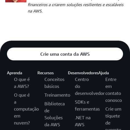
financeiros a criarem soluções resilientes e escaláveis
na AWS.
Crie uma conta da AWS
Aprenda
Recursos
Desenvolvedores
Ajuda
O que é
Conceitos
Centro
Entre
a AWS?
básicos
do
em
desenvolvedor
contato
O que é
Treinamento
conosco
a
SDKs e
Biblioteca
computação
ferramentas
Crie um
de
em
tíquete
Soluções
.NET na
nuvem?
de
da AWS
AWS
suporte