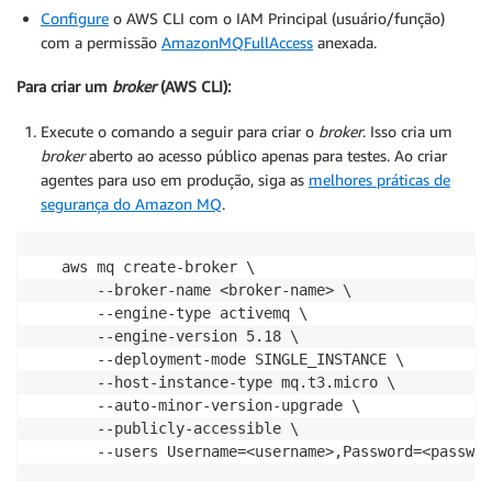
Configure
o AWS CLI com o IAM Principal (usuário/função)
com a permissão
AmazonMQFullAccess
anexada.
Para criar um
broker
(AWS CLI):
Execute o comando a seguir para criar o
broker
. Isso cria um
broker
aberto ao acesso público apenas para testes. Ao criar
agentes para uso em produção, siga as
melhores práticas de
segurança do Amazon MQ
.
aws mq create-broker \

    --broker-name <broker-name> \

    --engine-type activemq \

    --engine-version 5.18 \

    --deployment-mode SINGLE_INSTANCE \

    --host-instance-type mq.t3.micro \

    --auto-minor-version-upgrade \

    --publicly-accessible \
