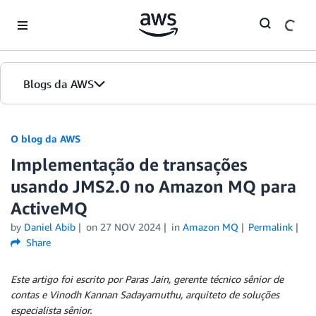
Skip to Main Content
Blogs da AWS
Página inicial
O blog da AWS
Implementação de transações
Edições
usando JMS2.0 no Amazon MQ para
ActiveMQ
by
Daniel Abib
on
27 NOV 2024
in
Amazon MQ
Permalink
Share
Este artigo foi escrito por Paras Jain, gerente técnico sênior de
contas e Vinodh Kannan Sadayamuthu, arquiteto de soluções
especialista sênior.