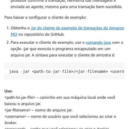
produtor confirme a transação, nenhuma das mensagens é
enviada ao agente, mesmo para uma transação bem-sucedida.
Para baixar e configurar o cliente de exemplo:
Obtenha o
Jar do cliente de exemplo de transações do Amazon
MQ
no repositório do GitHub.
Para executar o cliente de exemplo, use o
comando java
com a
opção -jar que executa o programa encapsulado em um
arquivo jar. A sintaxe para executar o cliente de amostra é:
java -jar <path-to-jar-file>/<jar-filename> <usernam
Uso:
<path-to-jar-file> – caminho em sua máquina local onde você
baixou o arquivo jar.
<jar-filename> – nome do arquivo jar.
<username> – nome de usuário que você selecionou ao criar o
broker
.
<password> – senha que você selecionou ao criar o
broker
.