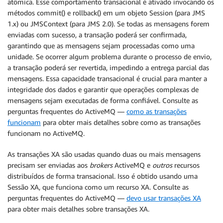
atômica. Esse comportamento transacional é ativado invocando os
métodos commit() e rollback() em um objeto Session (para JMS
1.x) ou JMSContext (para JMS 2.0). Se todas as mensagens forem
enviadas com sucesso, a transação poderá ser confirmada,
garantindo que as mensagens sejam processadas como uma
unidade. Se ocorrer algum problema durante o processo de envio,
a transação poderá ser revertida, impedindo a entrega parcial das
mensagens. Essa capacidade transacional é crucial para manter a
integridade dos dados e garantir que operações complexas de
mensagens sejam executadas de forma confiável. Consulte as
perguntas frequentes do ActiveMQ —
como as transações
funcionam
para obter mais detalhes sobre como as transações
funcionam no ActiveMQ.
As transações XA são usadas quando duas ou mais mensagens
precisam ser enviadas aos
brokers
ActiveMQ e
outros
recursos
distribuídos de forma transacional. Isso é obtido usando uma
Sessão XA, que funciona como um recurso XA. Consulte as
perguntas frequentes do ActiveMQ —
devo usar transações XA
para obter mais detalhes sobre transações XA.