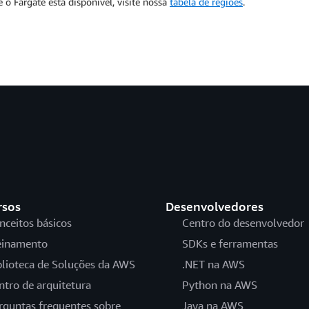
o Fargate está disponível, visite nossa
tabela de regiões
.
rsos
Desenvolvedores
nceitos básicos
Centro do desenvolvedor
einamento
SDKs e ferramentas
blioteca de Soluções da AWS
.NET na AWS
ntro de arquitetura
Python na AWS
rguntas frequentes sobre
Java na AWS