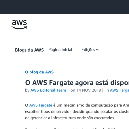
Skip to Main Content
Blogs da AWS
Página inicial
Edições
O blog da AWS
O AWS Fargate agora está dispon
by
AWS Editorial Team
on
14 NOV 2019
in
AWS Farga
O
AWS Fargate
é um mecanismo de computação para Amazon
escolher tipos de servidor, decidir quando escalar os clus
de gerenciar a infraestrutura onde são executados.