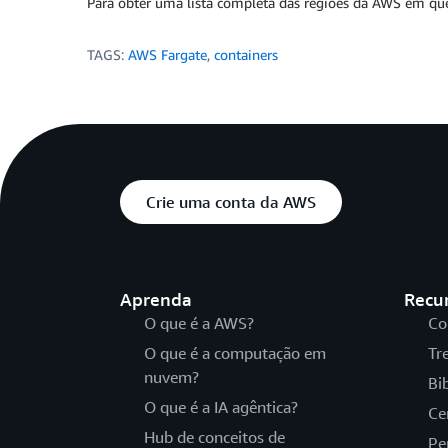
Para obter uma lista completa das regiões da AWS em que 
TAGS:
AWS Fargate
,
containers
Crie uma conta da AWS
Aprenda
Recu
O que é a AWS?
Co
O que é a computação em
Tr
nuvem?
Bi
O que é a IA agêntica?
Ce
Hub de conceitos de
Pe