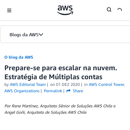
Skip to Main Content
Blogs da AWS
Página inicial
O blog da AWS
Prepare-se para escalar na nuvem.
Edições
Estratégia de Múltiplas contas
by
AWS Editorial Team
on
01 DEZ 2020
in
AWS Control Tower
,
AWS Organizations
Permalink
Share
Por Rene Martínez, Arquiteto Sênior de Soluções AWS Chile e
Angel Goñi, Arquiteto de Soluções AWS Chile