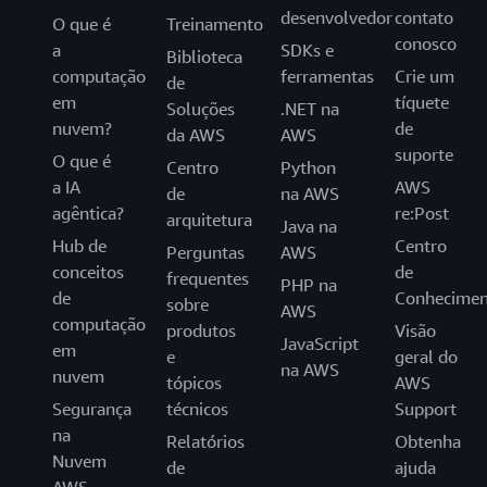
desenvolvedor
contato
O que é
Treinamento
conosco
a
SDKs e
Biblioteca
computação
ferramentas
Crie um
de
em
tíquete
Soluções
.NET na
nuvem?
de
da AWS
AWS
suporte
O que é
Centro
Python
a IA
AWS
de
na AWS
agêntica?
re:Post
arquitetura
Java na
Hub de
Centro
Perguntas
AWS
conceitos
de
frequentes
PHP na
de
Conhecimen
sobre
AWS
computação
produtos
Visão
JavaScript
em
e
geral do
na AWS
nuvem
tópicos
AWS
Segurança
técnicos
Support
na
Relatórios
Obtenha
Nuvem
de
ajuda
AWS