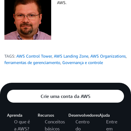
AWS.
TAGS:
AWS Control Tower
,
AWS Landing Zone
,
AWS Organizations
,
ferramentas de gerenciamento
,
Governança e controle
Crie uma conta da AWS
Aprenda
Recursos
Desenvolvedores
Ajuda
O que é
Conceitos
Centro
Entre
a AWS?
básicos
do
em