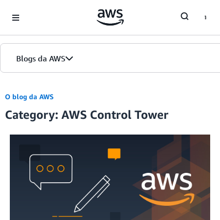
Skip to Main Content
Blogs da AWS
Página inicial
O blog da AWS
Category: AWS Control Tower
Edições