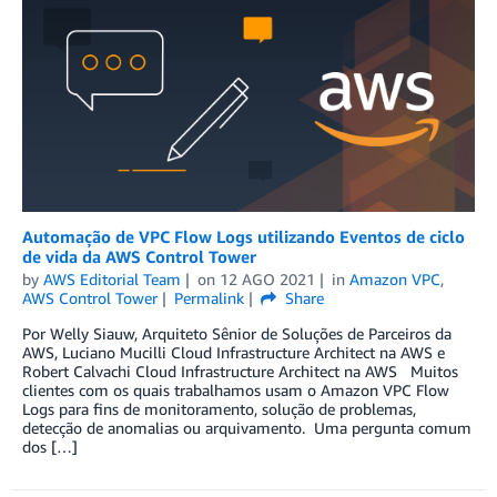
Automação de VPC Flow Logs utilizando Eventos de ciclo
de vida da AWS Control Tower
by
AWS Editorial Team
on
12 AGO 2021
in
Amazon VPC
,
AWS Control Tower
Permalink
Share
Por Welly Siauw, Arquiteto Sênior de Soluções de Parceiros da
AWS, Luciano Mucilli Cloud Infrastructure Architect na AWS e
Robert Calvachi Cloud Infrastructure Architect na AWS Muitos
clientes com os quais trabalhamos usam o Amazon VPC Flow
Logs para fins de monitoramento, solução de problemas,
detecção de anomalias ou arquivamento. Uma pergunta comum
dos […]