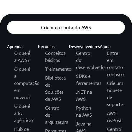
Crie uma conta da AWS
Aprenda
Recursos
Desenvolvedores
Ajuda
O que é
Conceitos
Centro
Entre
a AWS?
básicos
do
em
desenvolvedor
contato
O que é
Treinamento
conosco
a
SDKs e
Biblioteca
computação
ferramentas
Crie um
de
em
tíquete
Soluções
.NET na
nuvem?
de
da AWS
AWS
suporte
O que é
Centro
Python
a IA
AWS
de
na AWS
agêntica?
re:Post
arquitetura
Java na
Hub de
Centro
Perguntas
AWS