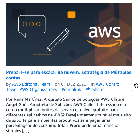
Prepare-se para escalar na nuvem. Estratégia de Múltiplas
contas
by
AWS Editorial Team
on
01 DEZ 2020
in
AWS Control
Tower
,
AWS Organizations
Permalink
Share
Por Rene Martínez, Arquiteto Sênior de Soluções AWS Chile e
Angel Goñi, Arquiteto de Soluções AWS Chile Interessado em
como multiplicar limites de serviço e o nível gratuito para
diferentes aplicativos na AWS? Deseja manter um nível mais alto
de suporte para ambientes produtivos sem pagar uma
porcentagem do consumo total? Procurando uma maneira
simples […]