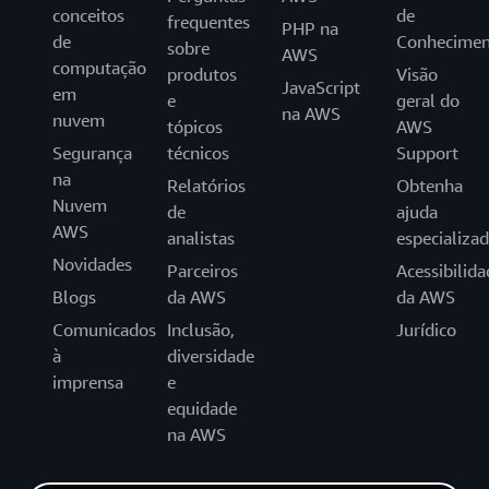
conceitos
de
frequentes
PHP na
de
Conhecimen
sobre
AWS
computação
produtos
Visão
JavaScript
em
e
geral do
na AWS
nuvem
tópicos
AWS
Segurança
técnicos
Support
na
Relatórios
Obtenha
Nuvem
de
ajuda
AWS
analistas
especializa
Novidades
Parceiros
Acessibilida
Blogs
da AWS
da AWS
Comunicados
Inclusão,
Jurídico
à
diversidade
imprensa
e
equidade
na AWS