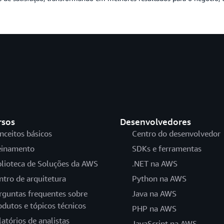
rsos
Desenvolvedores
nceitos básicos
Centro do desenvolvedor
einamento
SDKs e ferramentas
blioteca de Soluções da AWS
.NET na AWS
ntro de arquitetura
Python na AWS
rguntas frequentes sobre
Java na AWS
odutos e tópicos técnicos
PHP na AWS
latórios de analistas
JavaScript na AWS