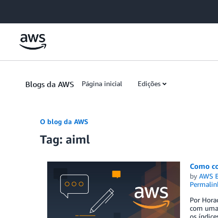
Skip to Main Content
Blogs da AWS
Página inicial
Edições
O blog da AWS
Tag: aiml
Como con
by
AWS E
Permalin
Por Hora
com uma a
os índice