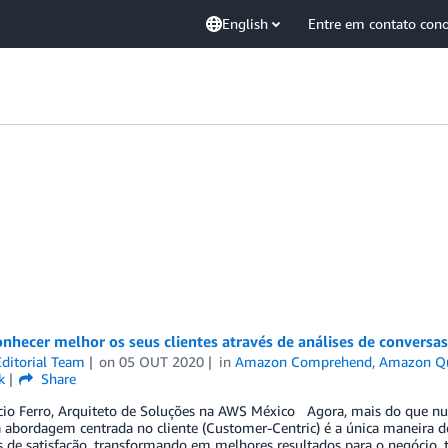
English
Entre em contato con
hecer melhor os seus clientes através de análises de conversas 
ditorial Team
on
05 OUT 2020
in
Amazon Comprehend
,
Amazon Qu
k
Share
cio Ferro, Arquiteto de Soluções na AWS México Agora, mais do que nun
bordagem centrada no cliente (Customer-Centric) é a única maneira de 
s de satisfação, transformando em melhores resultados para o negócio, 