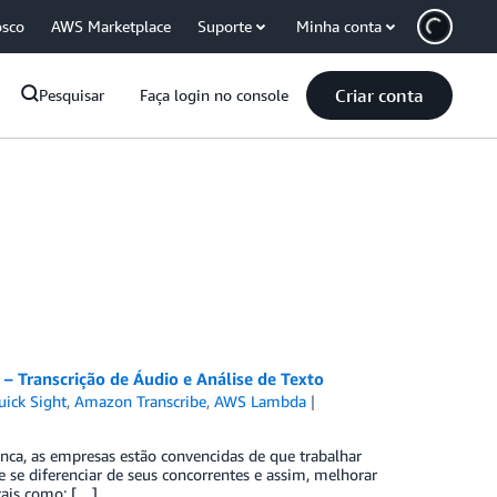
osco
AWS Marketplace
Suporte
Minha conta
Criar conta
Pesquisar
Faça login no console
– Transcrição de Áudio e Análise de Texto
ick Sight
,
Amazon Transcribe
,
AWS Lambda
ca, as empresas estão convencidas de que trabalhar
se diferenciar de seus concorrentes e assim, melhorar
tais como: […]