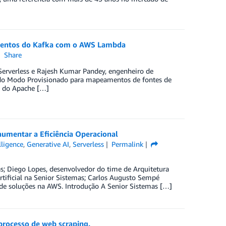
ventos do Kafka com o AWS Lambda
Share
 Serverless e Rajesh Kumar Pandey, engenheiro de
l do Modo Provisionado para mapeamentos de fontes de
s do Apache […]
aumentar a Eficiência Operacional
elligence
,
Generative AI
,
Serverless
Permalink
s; Diego Lopes, desenvolvedor do time de Arquitetura
tificial na Senior Sistemas; Carlos Augusto Sempé
 de soluções na AWS. Introdução A Senior Sistemas […]
 processo de web scraping.