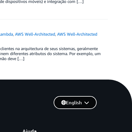
 de dispositivos móveis) e integração com […]
Lambda
,
AWS Well-Architected
,
AWS Well-Architected
lientes na arquitectura de seus sistemas, geralmente
finem diferentes atributos do sistema. Por exemplo, um
 não deve […]
English
Ajuda