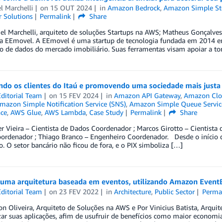
l Marchelli
on
15 OUT 2024
in
Amazon Bedrock
,
Amazon Simple Sto
 Solutions
Permalink
Share
el Marchelli, arquiteto de soluções Startups na AWS; Matheus Gonçalve
 EEmovel. A EEmovel é uma startup de tecnologia fundada em 2014 em C
o de dados do mercado imobiliário. Suas ferramentas visam apoiar a t
do os clientes do Itaú e promovendo uma sociedade mais justa 
ditorial Team
on
15 FEV 2024
in
Amazon API Gateway
,
Amazon Cl
mazon Simple Notification Service (SNS)
,
Amazon Simple Queue Servic
nce
,
AWS Glue
,
AWS Lambda
,
Case Study
Permalink
Share
r Vieira – Cientista de Dados Coordenador ; Marcos Girotto – Cientista 
ordenador ; Thiago Branco – Engenheiro Coordenador. Desde o início da
o. O setor bancário não ficou de fora, e o PIX simboliza […]
 uma arquitetura baseada em eventos, utilizando Amazon Even
ditorial Team
on
23 FEV 2022
in
Architecture
,
Public Sector
Perma
on Oliveira, Arquiteto de Soluções na AWS e Por Vinicius Batista, Arq
r suas aplicações, afim de usufruir de benefícios como maior economia