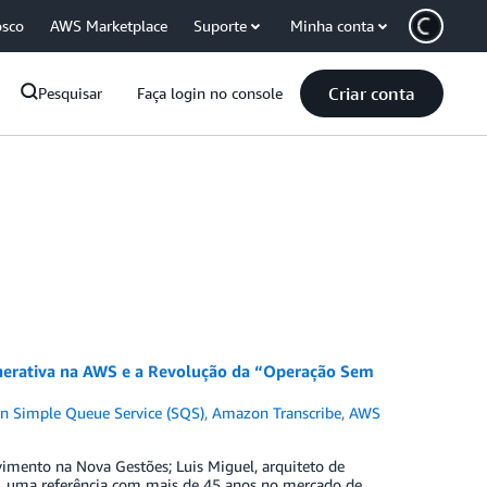
osco
AWS Marketplace
Suporte
Minha conta
Criar conta
Pesquisar
Faça login no console
nerativa na AWS e a Revolução da “Operação Sem
 Simple Queue Service (SQS)
,
Amazon Transcribe
,
AWS
imento na Nova Gestões; Luis Miguel, arquiteto de
, uma referência com mais de 45 anos no mercado de