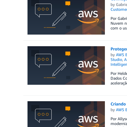
by
Gabrie
Customer
Por Gabri
Nuvem na
com o us
Protegen
by
AWS E
Studio
,
A
Intellige
Por Helde
Dados Co
aceleraçã
Criando
by
AWS E
Por Allys
moderniza