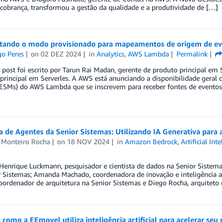
 cobrança, transformou a gestão da qualidade e a produtividade de […]
tando o modo provisionado para mapeamentos de origem de e
go Peres
on
02 DEZ 2024
in
Analytics
,
AWS Lambda
Permalink
 post foi escrito por Tarun Rai Madan, gerente de produto principal em
 principal em Serverles. A AWS está anunciando a disponibilidade gera
(ESMs) do AWS Lambda que se inscrevem para receber fontes de evento
a de Agentes da Senior Sistemas: Utilizando IA Generativa para 
 Monteiro Rocha
on
18 NOV 2024
in
Amazon Bedrock
,
Artificial Int
Henrique Luckmann, pesquisador e cientista de dados na Senior Sistema
 Sistemas; Amanda Machado, coordenadora de inovação e inteligência ar
oordenador de arquitetura na Senior Sistemas e Diego Rocha, arquiteto
como a EEmovel utiliza inteligência artificial para acelerar seu