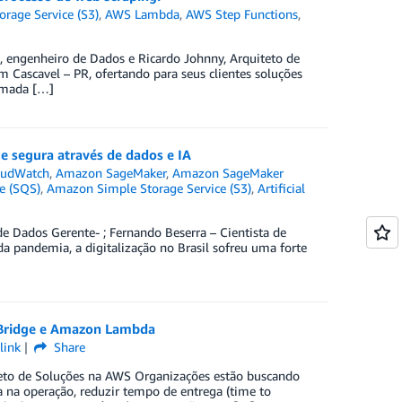
rage Service (S3)
,
AWS Lambda
,
AWS Step Functions
,
s, engenheiro de Dados e Ricardo Johnny, Arquiteto de
ascavel – PR, ofertando para seus clientes soluções
omada […]
e segura através de dados e IA
oudWatch
,
Amazon SageMaker
,
Amazon SageMaker
e (SQS)
,
Amazon Simple Storage Service (S3)
,
Artificial
de Dados Gerente- ; Fernando Beserra – Cientista de
 pandemia, a digitalização no Brasil sofreu uma forte
tBridge e Amazon Lambda
link
Share
uiteto de Soluções na AWS Organizações estão buscando
 na operação, reduzir tempo de entrega (time to