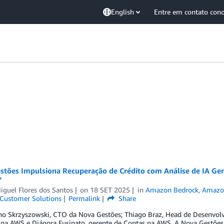
English
Entre em contato con
stões Impulsiona Recuperação de Crédito com Análise de IA Ge
”
iguel Flores dos Santos
on
18 SET 2025
in
Amazon Bedrock
,
Amazon
Customer Solutions
Permalink
Share
ano Skrzyszowski, CTO da Nova Gestões; Thiago Braz, Head de Desenvolv
 na AWS e Diágora Fusinato, gerente de Contas na AWS. A Nova Gestões