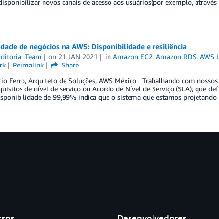
disponibilizar novos canais de acesso aos usuários(por exemplo, através
dade de negócios na AWS: Disponibilidade e resiliência
ditorial Team
on
21 JAN 2021
in
Amazon EC2
,
Amazon RDS
,
AWS 
rk
Permalink
Share
io Ferro, Arquiteto de Soluções, AWS México Trabalhando com nossos c
uisitos de nível de serviço ou Acordo de Nível de Serviço (SLA), que de
isponibilidade de 99,99% indica que o sistema que estamos projetando
rsos
Desenvolvedores