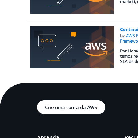
market), 
Continui
by
AWS E
Framewo
Por Horac
temos req
SLA de d
Crie uma conta da AWS
Aprenda
Recu