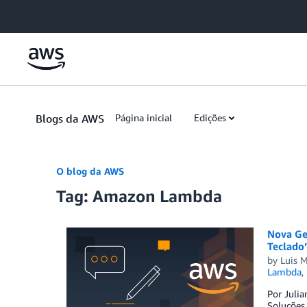
Skip to Main Content
Blogs da AWS
Página inicial
Edições
O blog da AWS
Tag: Amazon Lambda
Nova Ge
Teclado
by
Luis M
Lambda
,
Por Juli
Soluções