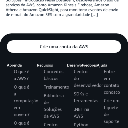
serviços da AWS, como Amazon Kinesis Firehose, Amazon
Athena e Amazon QuickSight, para monitorar eventos de envio
de e-mail do Amazon SES com a granularidade […]
Crie uma conta da AWS
Aprenda
Recursos
Desenvolvedores
Ajuda
O que é
Conceitos
Centro
Entre
a AWS?
básicos
do
em
desenvolvedor
contato
O que é
Treinamento
conosco
a
SDKs e
Biblioteca
computação
ferramentas
Crie um
de
em
tíquete
Soluções
.NET na
nuvem?
de
da AWS
AWS
suporte
O que é
Centro
Python