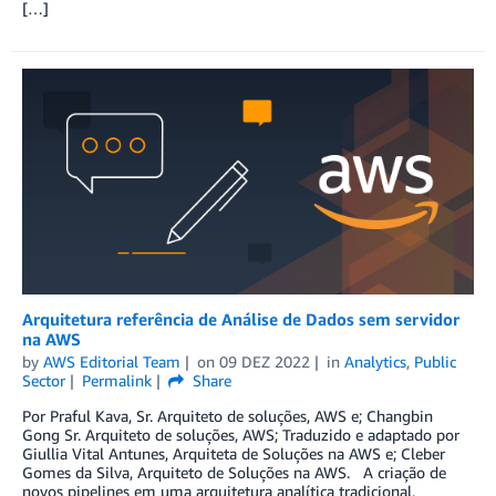
[…]
Arquitetura referência de Análise de Dados sem servidor
na AWS
by
AWS Editorial Team
on
09 DEZ 2022
in
Analytics
,
Public
Sector
Permalink
Share
Por Praful Kava, Sr. Arquiteto de soluções, AWS e; Changbin
Gong Sr. Arquiteto de soluções, AWS; Traduzido e adaptado por
Giullia Vital Antunes, Arquiteta de Soluções na AWS e; Cleber
Gomes da Silva, Arquiteto de Soluções na AWS. A criação de
novos pipelines em uma arquitetura analítica tradicional,