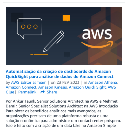
Automatização da criação de dashboards do Amazon
QuickSight para análise de dados do Amazon Connect
by
AWS Editorial Team
on
23 FEV 2023
in
Amazon Athena
,
Amazon Connect
,
Amazon Kinesis
,
Amazon Quick Sight
,
AWS
Glue
Permalink
Share
Por Ankur Taunk, Senior Solutions Architect na AWS e Mehmet
Demir, Senior Specialist Solutions Architect na AWS Introdução
Para obter os benefícios analíticos mais avançados, as
organizações precisam de uma plataforma robusta e uma
solução econômica para administrar um contact center próspero.
Isso é feito com a criação de um data lake no Amazon Simple