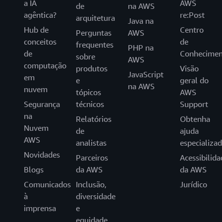
a IA
AWS
de
na AWS
agêntica?
re:Post
arquitetura
Java na
Hub de
Centro
Perguntas
AWS
conceitos
de
frequentes
PHP na
de
Conhecimen
sobre
AWS
computação
produtos
Visão
JavaScript
em
e
geral do
na AWS
nuvem
tópicos
AWS
Segurança
técnicos
Support
na
Relatórios
Obtenha
Nuvem
de
ajuda
AWS
analistas
especializa
Novidades
Parceiros
Acessibilida
Blogs
da AWS
da AWS
Comunicados
Inclusão,
Jurídico
à
diversidade
imprensa
e
equidade