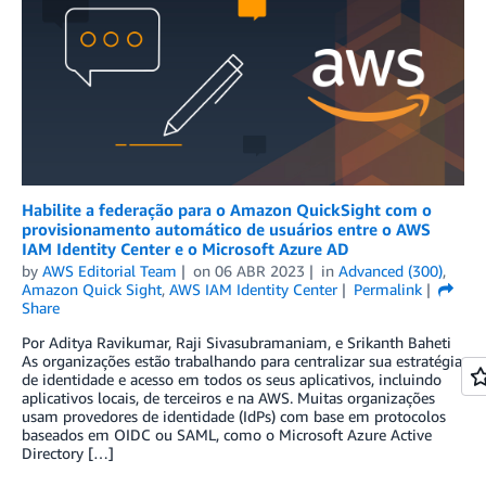
Habilite a federação para o Amazon QuickSight com o
provisionamento automático de usuários entre o AWS
IAM Identity Center e o Microsoft Azure AD
by
AWS Editorial Team
on
06 ABR 2023
in
Advanced (300)
,
Amazon Quick Sight
,
AWS IAM Identity Center
Permalink
Share
Por Aditya Ravikumar, Raji Sivasubramaniam, e Srikanth Baheti
As organizações estão trabalhando para centralizar sua estratégia
de identidade e acesso em todos os seus aplicativos, incluindo
aplicativos locais, de terceiros e na AWS. Muitas organizações
usam provedores de identidade (IdPs) com base em protocolos
baseados em OIDC ou SAML, como o Microsoft Azure Active
Directory […]