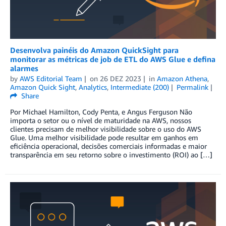
Desenvolva painéis do Amazon QuickSight para
monitorar as métricas de job de ETL do AWS Glue e defina
alarmes
by
AWS Editorial Team
on
26 DEZ 2023
in
Amazon Athena
,
Amazon Quick Sight
,
Analytics
,
Intermediate (200)
Permalink
Share
Por Michael Hamilton, Cody Penta, e Angus Ferguson Não
importa o setor ou o nível de maturidade na AWS, nossos
clientes precisam de melhor visibilidade sobre o uso do AWS
Glue. Uma melhor visibilidade pode resultar em ganhos em
eficiência operacional, decisões comerciais informadas e maior
transparência em seu retorno sobre o investimento (ROI) ao […]