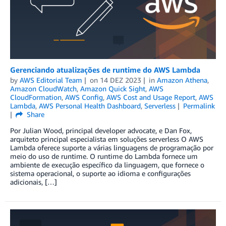
Gerenciando atualizações de runtime do AWS Lambda
by
AWS Editorial Team
on
14 DEZ 2023
in
Amazon Athena
,
Amazon CloudWatch
,
Amazon Quick Sight
,
AWS
CloudFormation
,
AWS Config
,
AWS Cost and Usage Report
,
AWS
Lambda
,
AWS Personal Health Dashboard
,
Serverless
Permalink
Share
Por Julian Wood, principal developer advocate, e Dan Fox,
arquiteto principal especialista em soluções serverless O AWS
Lambda oferece suporte a várias linguagens de programação por
meio do uso de runtime. O runtime do Lambda fornece um
ambiente de execução específico da linguagem, que fornece o
sistema operacional, o suporte ao idioma e configurações
adicionais, […]