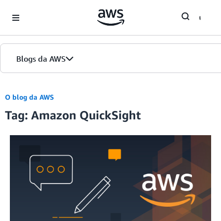
Skip to Main Content
Blogs da AWS
Página inicial
O blog da AWS
Tag: Amazon QuickSight
Edições