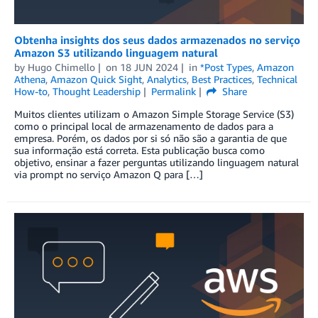
Obtenha insights dos seus dados armazenados no serviço
Amazon S3 utilizando linguagem natural
by
Hugo Chimello
on
18 JUN 2024
in
*Post Types
,
Amazon
Athena
,
Amazon Quick Sight
,
Analytics
,
Best Practices
,
Technical
How-to
,
Thought Leadership
Permalink
Share
Muitos clientes utilizam o Amazon Simple Storage Service (S3)
como o principal local de armazenamento de dados para a
empresa. Porém, os dados por si só não são a garantia de que
sua informação está correta. Esta publicação busca como
objetivo, ensinar a fazer perguntas utilizando linguagem natural
via prompt no serviço Amazon Q para […]