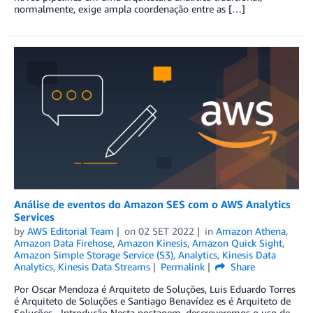
normalmente, exige ampla coordenação entre as […]
Análise de eventos do Amazon SES com o AWS Analytics
Services
by
AWS Editorial Team
on
02 SET 2022
in
Amazon Athena
,
Amazon Data Firehose
,
Amazon Kinesis
,
Amazon Quick Sight
,
Amazon Simple Storage Service (S3)
,
Analytics
,
Kinesis Data
Analytics
,
Kinesis Data Streams
Permalink
Share
Por Oscar Mendoza é Arquiteto de Soluções, Luis Eduardo Torres
é Arquiteto de Soluções e Santiago Benavídez es é Arquiteto de
Soluções Introdução Nesta postagem, descreveremos o uso de