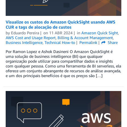
Visualize os custos do Amazon QuickSight usando AWS
CUR e tags de alocação de custos
by
Eduardo Pereira
on
11 ABR 2024
in
Amazon Quick Sight
,
AWS Cost and Usage Report
,
Billing & Account Management
,
Business Intelligence
,
Technical How-to
Permalink
Share
Por Ramon Lopez e Ashok Dasineni O Amazon QuickSight é
uma solução de business intelligence (BI) que qualquer
organização pode utilizar para compartilhar dados e insights
com qualquer pessoa. Como uma ferramenta de BI serverless, ela
oferece um conjunto abrangente de recursos de análise avançada,
e um dos principais benefícios é que os preços são […]