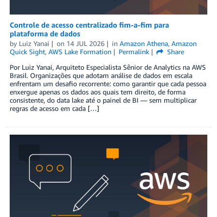
Controle de acesso centralizado fim-a-fim para
plataforma de dados
by
Luiz Yanai
on
14 JUL 2026
in
Amazon Athena
,
Amazon
Quick Sight
,
AWS Lake Formation
Permalink
Share
Por Luiz Yanai, Arquiteto Especialista Sênior de Analytics na AWS
Brasil. Organizações que adotam análise de dados em escala
enfrentam um desafio recorrente: como garantir que cada pessoa
enxergue apenas os dados aos quais tem direito, de forma
consistente, do data lake até o painel de BI — sem multiplicar
regras de acesso em cada […]