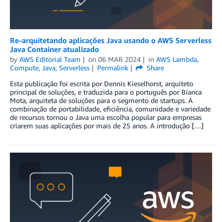
Re-arquitetando aplicações Java usando o AWS Serverless
Java Container atualizado
by
AWS Editorial Team
on
06 MAR 2024
in
AWS Lambda
,
Compute
,
Java
,
Serverless
Permalink
Share
Esta publicação foi escrita por Dennis Kieselhorst, arquiteto
principal de soluções, e traduzida para o português por Bianca
Mota, arquiteta de soluções para o segmento de startups. A
combinação de portabilidade, eficiência, comunidade e variedade
de recursos tornou o Java uma escolha popular para empresas
criarem suas aplicações por mais de 25 anos. A introdução […]