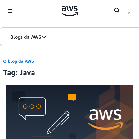
Skip to Main Content
Blogs da AWS
Página inicial
O blog da AWS
Tag: Java
Edições