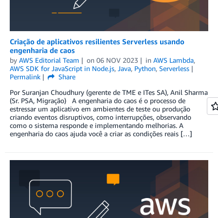
Criação de aplicativos resilientes Serverless usando
engenharia de caos
by
AWS Editorial Team
on
06 NOV 2023
in
AWS Lambda
,
AWS SDK for JavaScript in Node.js
,
Java
,
Python
,
Serverless
Permalink
Share
Por Suranjan Choudhury (gerente de TME e ITes SA), Anil Sharma
(Sr. PSA, Migração) A engenharia do caos é o processo de
estressar um aplicativo em ambientes de teste ou produção
criando eventos disruptivos, como interrupções, observando
como o sistema responde e implementando melhorias. A
engenharia do caos ajuda você a criar as condições reais […]