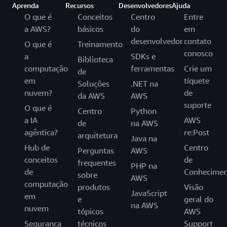
Aprenda
Recursos
Desenvolvedores
Ajuda
O que é
Conceitos
Centro
Entre
a AWS?
básicos
do
em
desenvolvedor
contato
O que é
Treinamento
conosco
a
SDKs e
Biblioteca
computação
ferramentas
Crie um
de
em
tíquete
Soluções
.NET na
nuvem?
de
da AWS
AWS
suporte
O que é
Centro
Python
a IA
AWS
de
na AWS
agêntica?
re:Post
arquitetura
Java na
Hub de
Centro
Perguntas
AWS
conceitos
de
frequentes
PHP na
de
Conhecimen
sobre
AWS
computação
produtos
Visão
JavaScript
em
e
geral do
na AWS
nuvem
tópicos
AWS
Segurança
técnicos
Support