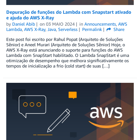
Depuração de funções do Lambda com Snapstart ativado
e ajuda do AWS X-Ray
by
Daniel Abib
on
03 MAIO 2024
in
Announcements
,
AWS
Lambda
,
AWS X-Ray
,
Java
,
Serverless
Permalink
Share
Este post foi escrito por Rahul Popat (Arquiteto de Soluções
Sênior) e Aneel Murari (Arquiteto de Soluções Sênior) Hoje, o
AWS X-Ray está anunciando o suporte para funções do AWS
Lambda com SnapStart habilitado. O Lambda SnapStart é uma
otimização de desempenho que melhora significativamente os
tempos de inicialização a frio (cold start) de suas […]