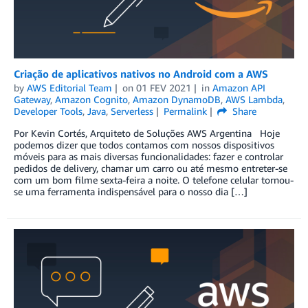
Criação de aplicativos nativos no Android com a AWS
by
AWS Editorial Team
on
01 FEV 2021
in
Amazon API
Gateway
,
Amazon Cognito
,
Amazon DynamoDB
,
AWS Lambda
,
Developer Tools
,
Java
,
Serverless
Permalink
Share
Por Kevin Cortés, Arquiteto de Soluções AWS Argentina Hoje
podemos dizer que todos contamos com nossos dispositivos
móveis para as mais diversas funcionalidades: fazer e controlar
pedidos de delivery, chamar um carro ou até mesmo entreter-se
com um bom filme sexta-feira a noite. O telefone celular tornou-
se uma ferramenta indispensável para o nosso dia […]