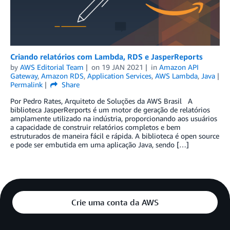
Criando relatórios com Lambda, RDS e JasperReports
by
AWS Editorial Team
on
19 JAN 2021
in
Amazon API
Gateway
,
Amazon RDS
,
Application Services
,
AWS Lambda
,
Java
Permalink
Share
Por Pedro Rates, Arquiteto de Soluções da AWS Brasil A
biblioteca JasperRerports é um motor de geração de relatórios
amplamente utilizado na indústria, proporcionando aos usuários
a capacidade de construir relatórios completos e bem
estruturados de maneira fácil e rápida. A biblioteca é open source
e pode ser embutida em uma aplicação Java, sendo […]
Crie uma conta da AWS