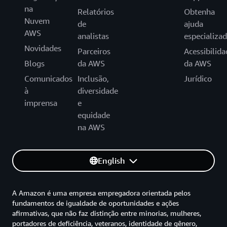
na
Relatórios
Obtenha
Nuvem
de
ajuda
AWS
analistas
especializa
Novidades
Parceiros
Acessibilida
Blogs
da AWS
da AWS
Comunicados
Inclusão,
Jurídico
à
diversidade
imprensa
e
equidade
na AWS
English
A Amazon é uma empresa empregadora orientada pelos
fundamentos de igualdade de oportunidades e ações
afirmativas, que não faz distinção entre minorias, mulheres,
portadores de deficiência, veteranos, identidade de gênero,