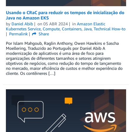
Usando o CRaC para reduzir os tempos de inicialização do
Java no Amazon EKS
by
Daniel Abib
on
05 ABR 2024
in
Amazon Elastic
Kubernetes Service
,
Compute
,
Containers
,
Java
,
Technical How-to
Permalink
Share
Por Islam Mahgoub, Raglin Anthony, Owen Hawkins e Sascha
Moellering, Traduzido ao Português por Daniel Abib A
modernização de aplicativos é uma área de foco para
organizações de diferentes tamanhos e setores atingirem
objetivos de negócios, como redução do tempo de lançamento
no mercado, maior eficiência de custos e melhor experiência do
cliente. Os contêineres […]