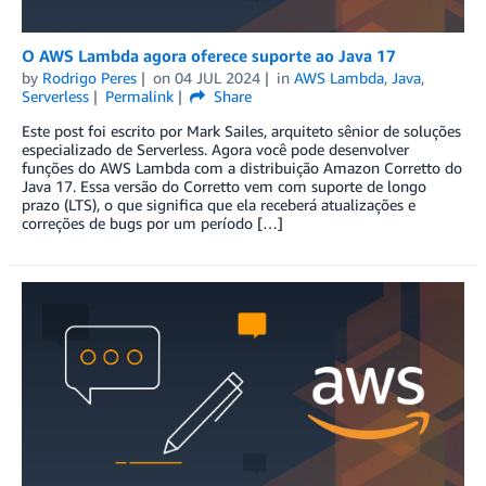
O AWS Lambda agora oferece suporte ao Java 17
by
Rodrigo Peres
on
04 JUL 2024
in
AWS Lambda
,
Java
,
Serverless
Permalink
Share
Este post foi escrito por Mark Sailes, arquiteto sênior de soluções
especializado de Serverless. Agora você pode desenvolver
funções do AWS Lambda com a distribuição Amazon Corretto do
Java 17. Essa versão do Corretto vem com suporte de longo
prazo (LTS), o que significa que ela receberá atualizações e
correções de bugs por um período […]