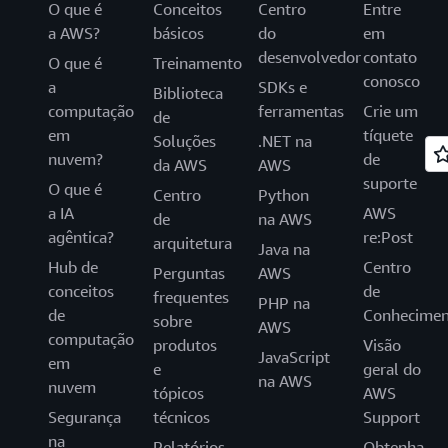
O que é
Conceitos
Centro
Entre
a AWS?
básicos
do
em
desenvolvedor
contato
O que é
Treinamento
conosco
a
SDKs e
Biblioteca
computação
ferramentas
Crie um
de
em
tíquete
Soluções
.NET na
nuvem?
de
da AWS
AWS
suporte
O que é
Centro
Python
a IA
AWS
de
na AWS
agêntica?
re:Post
arquitetura
Java na
Hub de
Centro
Perguntas
AWS
conceitos
de
frequentes
PHP na
de
Conhecimen
sobre
AWS
computação
produtos
Visão
JavaScript
em
e
geral do
na AWS
nuvem
tópicos
AWS
Segurança
técnicos
Support
na
Relatórios
Obtenha