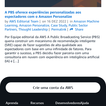
A PBS oferece experiências personalizadas aos
espectadores com o Amazon Personalize
by
AWS Editorial Team
on
16 DEZ 2022
in
Amazon Machine
Learning
,
Amazon Personalize
,
Case Study
,
Public Sector
Partners
,
Thought Leadership
Permalink
Share
Por Equipe editorial da AWS A Public Broadcasting Service (PBS)
queria construir um mecanismo de recomendação inteligente
(SRE) capaz de fazer sugestões de alta qualidade aos
espectadores com base em uma infinidade de fatores. Para
garantir o sucesso, a PBS decidiu fazer parceria com uma
consultoria em nuvem com experiência em inteligência artificial
(IA) e […]
Crie uma conta da AWS
Aprenda
Recursos
Desenvolvedores
Ajuda