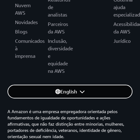
Nuvem
de
ajuda
AWS
analistas
especializa
Novidades
Parceiros
Acessibilida
Blogs
da AWS
da AWS
Comunicados
Inclusão,
Jurídico
à
diversidade
imprensa
e
equidade
na AWS
English
A Amazon é uma empresa empregadora orientada pelos
fundamentos de igualdade de oportunidades e ações
afirmativas, que não faz distinção entre minorias, mulheres,
portadores de deficiência, veteranos, identidade de gênero,
orientação sexual nem idade.