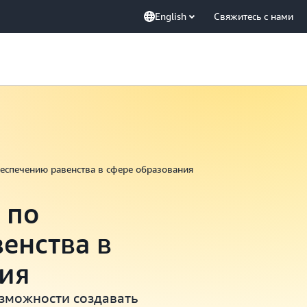
English
Свяжитесь с нами
еспечению равенства в сфере образования
 по
енства в
ия
зможности создавать