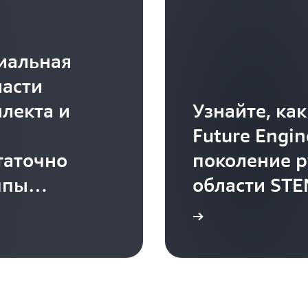
диальная
ласти
ллекта и
Узнайте, ка
Future Engin
таточно
поколение р
ппы
области ST
Подробнее