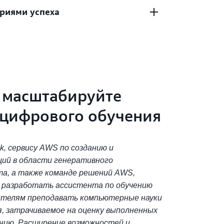
гут использовать облачные сервисы
риями успеха
учающих решений с помощью
-курсов, учебных платформ, чат-ботов и
т AWS Solutions Architects. Получите
х программ.
тво по созданию архитектуры,
ии ответственного использования ИИ и
ут присылать свои истории успешной
 оптимизации.
AWS показывать пример другим. Это
ь ценную информацию для новых
в.
и масштабируйте
 цифрового обучения
k, сервису AWS по созданию и
ий в области генеративного
та, а также команде решений AWS,
ь разработать ассистента по обучению
ителям преподавать компьютерные науки
я, затрачиваемое на оценку выполненных
нию. Расширение возможностей и