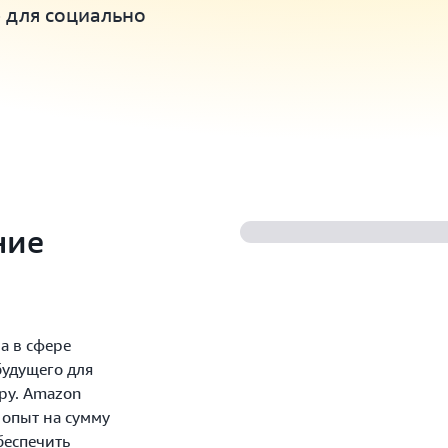
 для социально
ние
а в сфере
будущего для
ру. Amazon
 опыт на сумму
беспечить