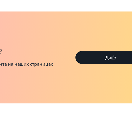
?
Да
ента на наших страницах