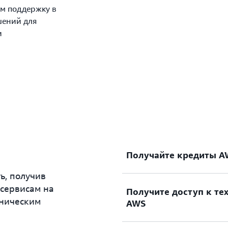
м поддержку в
шений для
и
Получайте кредиты A
ь, получив
 сервисам на
Получите доступ к те
Подайте заявку на получ
хническим
AWS
образовательных решени
технологий AWS и искусс