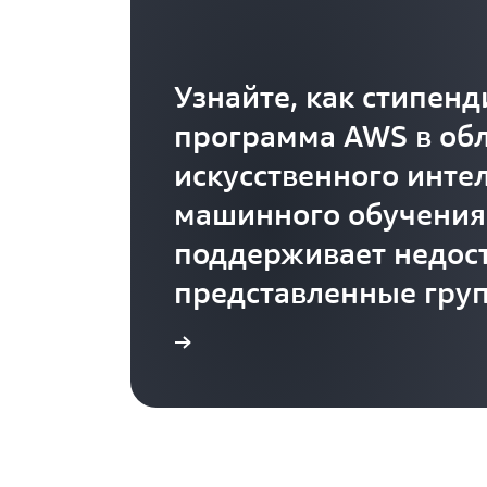
Узнайте, как стипен
программа AWS в об
искусственного инте
машинного обучения
поддерживает недос
представленные гру
учащихся
Подробнее