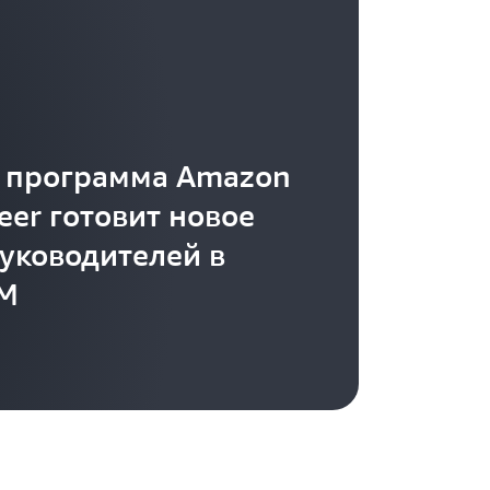
к программа Amazon
eer готовит новое
уководителей в
EM