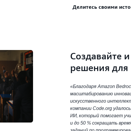
кредитам организации мо
Делитесь своими исто
Ускорьте разработку об
AWS для создания онлайн
рекомендаций экспертов о
других цифровых учебны
индивидуальное руководс
рекомендации в отношен
Получатели кредитов мог
долгосрочную поддержку
работы, чтобы вместе с 
позволяет предоставлят
организаций и инициати
Создавайте 
решения для
«Благодаря Amazon Bedroc
масштабированию инновац
искусственного интеллек
компании Code.org удалос
ИИ, который помогает уч
и до 50 % сокращать врем
заданий по программирова