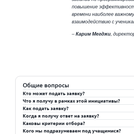
повышение эффективности
времени наиболее важному
взаимодействию с ученика
–
Карим Мегджи
, директо
Общие вопросы
Кто может подать заявку?
Что я получу в рамках этой инициативы?
К числу соответствующих организаций относятс
Как подать заявку?
правительства, социально ориентированные обр
Выбранные организации получат кредиты AWS н
Когда я получу ответ на заявку?
корпоративной социальной ответственности, кот
решений для обучения и конкретные технические
Перейдите по ссылке на
, чтобы начать процесс. 
Каковы критерии отбора?
цифрового обучения для социально уязвимых и 
Architects.
способ входа. AWS рассмотрит все поданные заяв
Мы рассматриваем все заявки ежеквартально. Есл
Кого мы подразумеваем под учащимися?