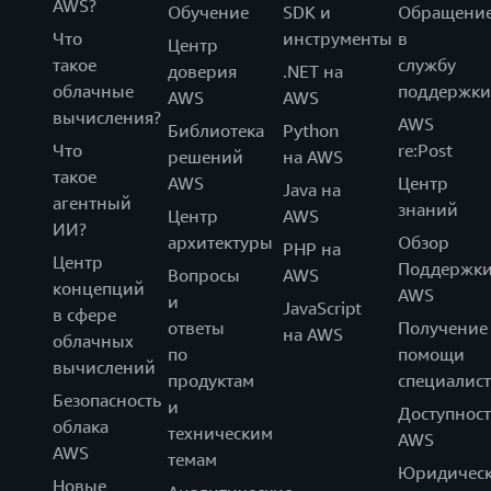
AWS?
Обучение
SDK и
Обращени
Что
инструменты
в
Центр
такое
службу
доверия
.NET на
облачные
поддержки
AWS
AWS
вычисления?
AWS
Библиотека
Python
Что
re:Post
решений
на AWS
такое
AWS
Центр
Java на
агентный
знаний
Центр
AWS
ИИ?
архитектуры
Обзор
PHP на
Центр
Поддержк
Вопросы
AWS
концепций
AWS
и
JavaScript
в сфере
ответы
Получение
на AWS
облачных
по
помощи
вычислений
продуктам
специалист
Безопасность
и
Доступност
облака
техническим
AWS
AWS
темам
Юридическ
Новые