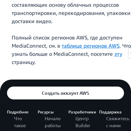
составляющих основу облачных процессов
транспортировки, перекодирования, упаковки
доставки видео.
Полный список регионов AWS, где доступен
MediaConnect, см. в
таблице регионов AWS
. Чт
узнать больше о MediaConnect, посетите
эту
страницу.
Создать аккаунт AWS
Подробнее
Ресурсы
Разработчики
Поддержка
Что
Начало
Центр
Свяжитесь
такое
работы
Builder
с нами