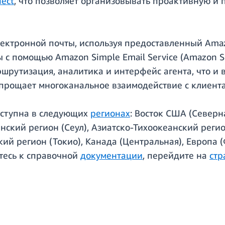
ect
, что позволяет организовывать проактивную 
ектронной почты, используя предоставленный Amaz
 с помощью Amazon Simple Email Service (Amazon S
шрутизация, аналитика и интерфейс агента, что и в 
 упрощает многоканальное взаимодействие с клиент
оступна в следующих
регионах
: Восток США (Северн
нский регион (Сеул), Азиатско-Тихоокеанский регио
кий регион (Токио), Канада (Центральная), Европа 
итесь к справочной
документации
, перейдите на
стр