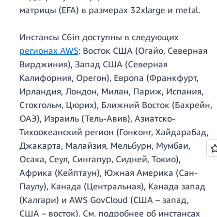
матрицы (EFA) в размерах 32xlarge и metal.
Инстансы C6in доступны в следующих
регионах AWS
: Восток США (Огайо, Северная
Вирджиния), Запад США (Северная
Калифорния, Орегон), Европа (Франкфурт,
Ирландия, Лондон, Милан, Париж, Испания,
Стокгольм, Цюрих), Ближний Восток (Бахрейн,
ОАЭ), Израиль (Тель-Авив), Азиатско-
Тихоокеанский регион (Гонконг, Хайдарабад,
Джакарта, Малайзия, Мельбурн, Мумбаи,
Осака, Сеул, Сингапур, Сидней, Токио),
Африка (Кейптаун), Южная Америка (Сан-
Паулу), Канада (Центральная), Канада запад
(Калгари) и AWS GovCloud (США – запад,
США – восток). См. подробнее об инстансах