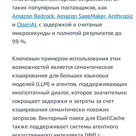
таких популярных поставщиков, как
Amazon Bedrock
,
Amazon SageMaker
,
Anthropic
и
OpenAI
, с задержкой в считаные
микросекунды и полнотой результатов до
99 %.
Ключевым примером использования этих
возможностей является семантическое
кэширование для больших языковых
моделей (LLM) и агентов, поддерживающих
многоэтапный диалог, которое значительно
сокращает задержки и затраты за счет
кэширования семантически похожих
запросов. Векторный поиск для ElastiCache
также поддерживает системы агентного
искусственного интеллекта (ИИ) с