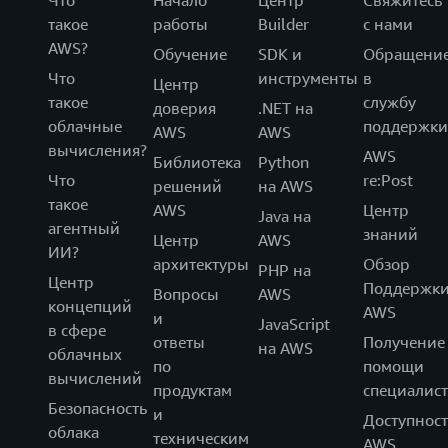
Что
Начало
Центр
Свяжитесь
такое
работы
Builder
с нами
AWS?
Обучение
SDK и
Обращени
Что
инструменты
в
Центр
такое
службу
доверия
.NET на
облачные
поддержки
AWS
AWS
вычисления?
AWS
Библиотека
Python
Что
re:Post
решений
на AWS
такое
AWS
Центр
Java на
агентный
знаний
Центр
AWS
ИИ?
архитектуры
Обзор
PHP на
Центр
Поддержк
Вопросы
AWS
концепций
AWS
и
JavaScript
в сфере
ответы
Получение
на AWS
облачных
по
помощи
вычислений
продуктам
специалист
Безопасность
и
Доступност
облака
техническим
AWS