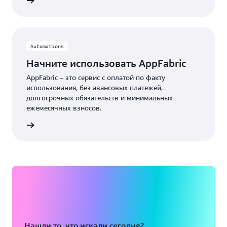
бнее »
Automations
Начните использовать AppFabric
AppFabric – это сервис с оплатой по факту
использования, без авансовых платежей,
долгосрочных обязательств и минимальных
ежемесячных взносов.
бнее »
Нашли то, что искали сегодня?