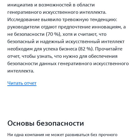
уровень
инициатив и возможностей в области
облачной
генеративного искусственного интеллекта.
безопасности
Исследование выявило тревожную тенденцию:
в
руководители отдают предпочтение инновациям, а
2025
не безопасности (70 %), хотя и считают, что
году
и
безопасный и надежный искусственный интеллект
в
необходим для успеха бизнеса (82 %). Прочитайте
последующий
отчет, чтобы узнать, что нужно для обеспечения
период.
безопасности данных генеративного искусственного
Смотреть
интеллекта.
видео
Читать отчет
Основы безопасности
Ни одна компания не может развиваться без прочного