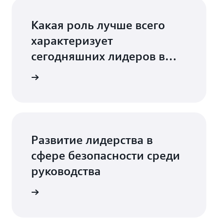
Какая роль лучше всего
Видео
характеризует
сегодняшних лидеров в
сфере безопасности?
ть видео
Развитие лидерства в
Видео
сфере безопасности среди
руководства
ть видео