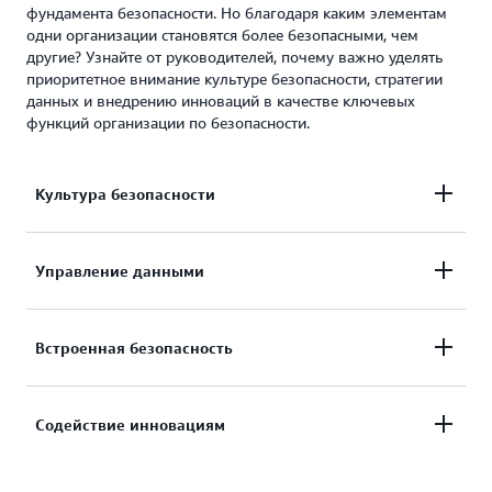
фундамента безопасности. Но благодаря каким элементам
одни организации становятся более безопасными, чем
другие? Узнайте от руководителей, почему важно уделять
приоритетное внимание культуре безопасности, стратегии
данных и внедрению инноваций в качестве ключевых
функций организации по безопасности.
Культура безопасности
Установление стандартов безопасности и
Управление данными
информирование сотрудников о важности
безопасности – это первый ключевой шаг к
Поскольку генеративный искусственный
Встроенная безопасность
укреплению системы безопасности в
интеллект продолжает менять отрасли,
организации. Как бы то ни было, многие
организациям необходимо адаптироваться,
злоумышленники по-прежнему полагаются на
Узнайте, как уменьшать уязвимости на ранних
Содействие инновациям
разработав надежный и безопасный план
базовые фишинговые схемы. В этом видео Сара
этапах процесса разработки с помощью
хранения данных и управления ими. В этом
Даффер, директор по обеспечению
принципов встроенной безопасности. Недавно
подкасте Кларк Роджерс (Clarke Rodgers),
безопасности AWS и бывший технический