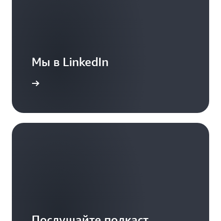
Мы в LinkedIn
дробнее
Послушайте подкаст