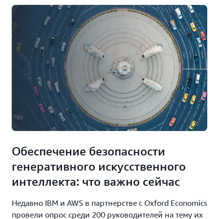
MadPot.
информацией
потенциальных
о
точек
Смотреть
коммуникации
входа
видео
с
в
советами
сеть.
директоров,
Этот
развитии
разговор
талантов,
обязательно
строительстве
нужно
и
посмотреть
покупке
директорам
решений
по
по
информационны
обеспечению
технологиям
безопасности
и
Обеспечение безопасности
в
руководителям
генеративного искусственного
больших
в
масштабах.
сфере
интеллекта: что важно сейчас
безопасности,
Смотреть
которые
видео
Недавно IBM и AWS в партнерстве с Oxford Economics
хотят
провели опрос среди 200 руководителей на тему их
повысить