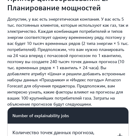
0.80 USD за 1000 точек
Планирование мощностей
200 USD
данных прогноза для
следующих 900 тыс. точек
Допустим, у вас есть энергетическая компания. У вас есть 5
Итого = 200 USD +
данных прогноза
тыс. постоянных клиентов, которые используют как газ, так и
200 USD = 400 USD
электричество. Каждая комбинация потребителей и типов
энергии соответствует одному временному ряду, поэтому у
вас будет 10 тысяч временных рядов (2 типа энергии × 5 тыс.
потребителей). Предположим, что вам нужно планировать
на 24 часа вперед с почасовой прогнозом по 1 квантилю,
поэтому вы создаете 240 тысяч точек данных прогноза (10
тыс. временных рядов × 1 квантиль × 24 часа). Вы
добавляете атрибут «Цена» и решили добавить встроенные
наборы данных «Праздники» и «Индекс погоды» Amazon
Forecast для обучения предиктора. Предположим, вам
интересно узнать, какие факторы влияют на прогнозы для
ваших 100 крупнейших потребителей газа. Затраты на
объяснение прогнозов будут следующими.
Number of explainability jobs
Количество точек данных прогноза,