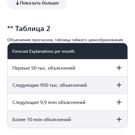
Показать больше
измерений, для каждого квантиля. Количество прогнозов
округляется до ближайшей тысячи.
** Таблица 2
Объяснения прогнозов, таблица гибкого ценообразования
Forecast Explanations per month
Первые 50 тыс. объяснений
Следующие 950 тыс. объяснений
Price per 1000 explanations
2,00 USD
Следующие 9,9 млн объяснений
Price per 1000 explanations
0,80 USD
Более 10 млн объяснений
Price per 1000 explanations
0,25 USD