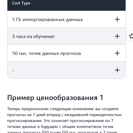
Cost Type
5 ГБ импортированных данных
3 часа на обучение
Pricing
Usage Cost
5 ГБ × 0,088 USD за ГБ = 0,44
50 тыс. точек данных прогноза
Pricing
Usage Cost
0,088 USD за ГБ
USD
3 часа × 0,24 USD за час = 0,72
-
Pricing
Usage Cost
0,24 USD за час
USD
50 тыс. прогнозов ×
Pricing
Usage Cost
2 USD за 1000 точек данных
2 USD за
прогноза для первых 100 тыс.
Пример ценообразования 1
1000 прогнозов =
точек данных прогноза
100 USD
Общая
-
Теперь предположим следующее изменение: вы создаете
= 101,16 USD
стоимость
прогнозы на 7 дней вперед с ежедневной периодичностью
прогнозирования. Это означает прогнозирование по 7
точкам данных в будущем с общим количеством точек
данных прогноза 350 тысяч (50 тыс. прогнозов × 7 точек