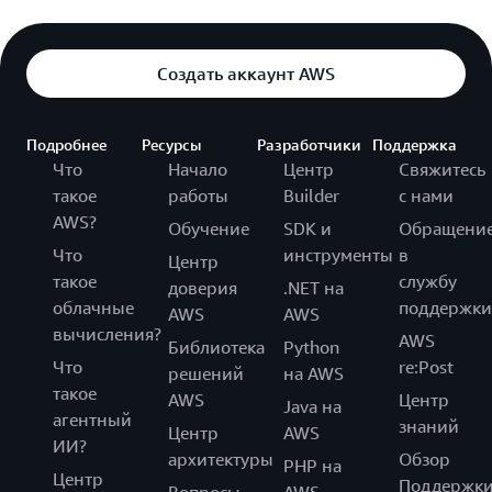
Создать аккаунт AWS
Подробнее
Ресурсы
Разработчики
Поддержка
Что
Начало
Центр
Свяжитесь
такое
работы
Builder
с нами
AWS?
Обучение
SDK и
Обращени
Что
инструменты
в
Центр
такое
службу
доверия
.NET на
облачные
поддержки
AWS
AWS
вычисления?
AWS
Библиотека
Python
Что
re:Post
решений
на AWS
такое
AWS
Центр
Java на
агентный
знаний
Центр
AWS
ИИ?
архитектуры
Обзор
PHP на
Центр
Поддержк