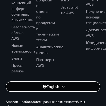
Вопросы
AWS
концепций
AWS
и
JavaScript
в сфере
ответы
Получение
на AWS
облачных
по
помощи
вычислений
продуктам
специалист
Безопасность
и
Доступност
облака
техническим
AWS
AWS
темам
Юридическ
Новые
Аналитические
информац
возможности
отчеты
Блоги
Партнеры
Пресс-
AWS
релизы
English
Amazon – работодатель равных возможностей. Мы