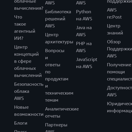
облачные
поддержки
AWS
AWS
вычисления?
AWS
Библиотека
Python
Что
re:Post
решений
на AWS
такое
AWS
Центр
Java на
агентный
знаний
Центр
AWS
ИИ?
архитектуры
Обзор
PHP на
Центр
Поддержк
Вопросы
AWS
концепций
AWS
и
JavaScript
в сфере
ответы
Получение
на AWS
облачных
по
помощи
вычислений
продуктам
специалист
Безопасность
и
Доступност
облака
техническим
AWS
AWS
темам
Юридическ
Новые
Аналитические
информац
возможности
отчеты
Блоги
Партнеры
Пресс-
AWS