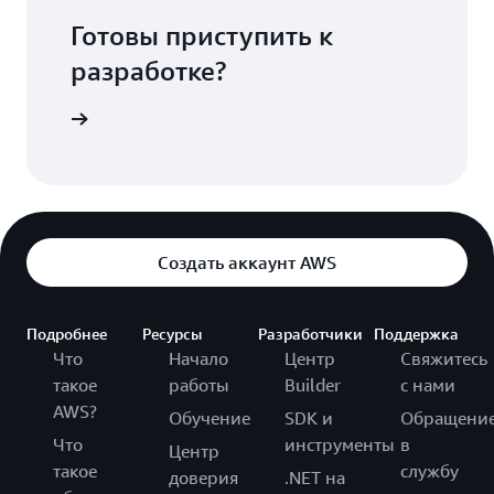
Готовы приступить к
разработке?
enSearch
Создать аккаунт AWS
Подробнее
Ресурсы
Разработчики
Поддержка
Что
Начало
Центр
Свяжитесь
такое
работы
Builder
с нами
AWS?
Обучение
SDK и
Обращени
Что
инструменты
в
Центр
такое
службу
доверия
.NET на