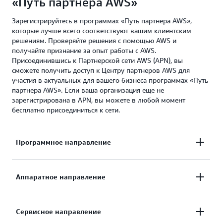
«Путь партнера AWS»
Зарегистрируйтесь в программах «Путь партнера AWS»,
которые лучше всего соответствуют вашим клиентским
решениям. Проверяйте решения с помощью AWS и
получайте признание за опыт работы с AWS.
Присоединившись к Партнерской сети AWS (APN), вы
сможете получить доступ к Центру партнеров AWS для
участия в актуальных для вашего бизнеса программах «Путь
партнера AWS». Если ваша организация еще не
зарегистрирована в APN, вы можете в любой момент
бесплатно присоединиться к сети.
Программное направление
Организации, разрабатывающие программное
Аппаратное направление
обеспечение, которое работает на AWS или
интегрировано в систему AWS, могут проверить
Организации, которые разрабатывают
Сервисное направление
его с помощью
Базовой технической проверки