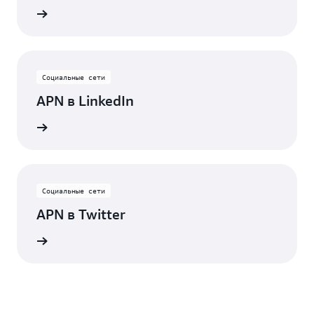
бинары
Социальные сети
APN в LinkedIn
а связи
Социальные сети
APN в Twitter
новости