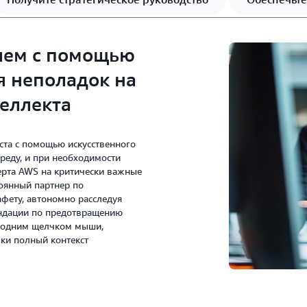
лем с помощью
я неполадок на
теллекта
ста с помощью искусственного
реду, и при необходимости
перта AWS на критически важные
тоянный партнер по
афету, автономно расследуя
ндации по предотвращению
и одним щелчком мыши,
ки полный контекст