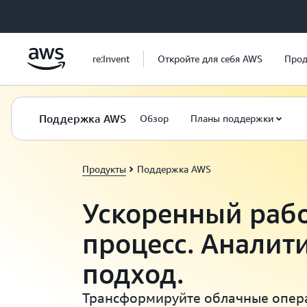
Перейти к главному контенту
re:Invent
Откройте для себя AWS
Прод
Поддержка AWS
Обзор
Планы поддержки
Продукты
Поддержка AWS
Ускоренный раб
процесс. Аналит
подход.
Трансформируйте облачные опера