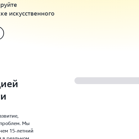
ируйте
ке искусственного
цией
ти
азвитие,
 проблем. Мы
чем 15-летний
м в реальном