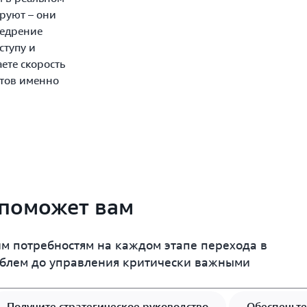
ируют – они
недрение
ступу и
ете скорость
тов именно
поможет вам
м потребностям на каждом этапе перехода в
облем до управления критически важными
Получите стратегическое руководство
Обеспечьте