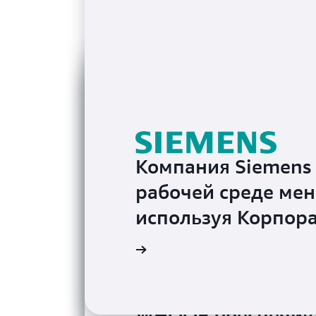
Компания Siemens
рабочей среде мене
используя Корпор
примером использования
WHOOP обеспечива