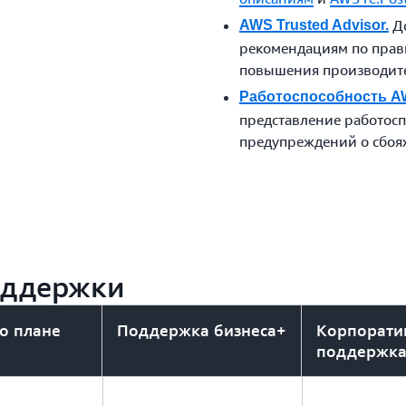
До
AWS Trusted Advisor.
рекомендациям по прав
повышения производите
Работоспособность A
представление работос
предупреждений о сбоях
оддержки
о плане
Поддержка бизнеса+
Корпорати
поддержк