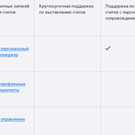
етных записей
Круглосуточная поддержка
Поддержка по
я счетов
по выставлению счетов
счетов с перс
сопровождени
 персональный
менеджер
 профильные
ециалисты
 управлению