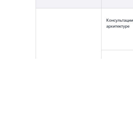
Консультации
архитектуре
Оценки
Well‑
Review
Упреждающий
безопасности