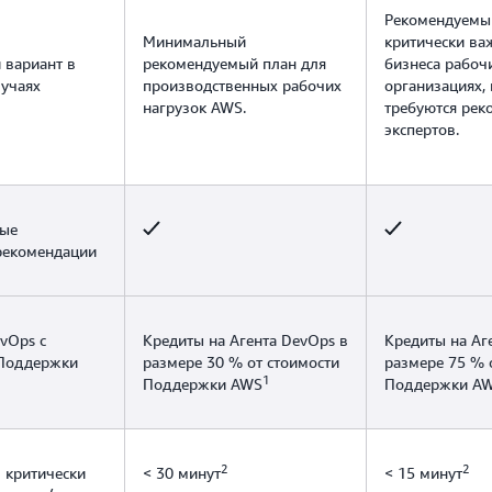
Рекомендуемы
Минимальный
критически ва
 вариант в
рекомендуемый план для
бизнеса рабоч
учаях
производственных рабочих
организациях,
нагрузок AWS.
требуются рек
экспертов.
ные
рекомендации
vOps с
Кредиты на Агента DevOps в
Кредиты на Аг
 Поддержки
размере 30 % от стоимости
размере 75 % 
1
Поддержки AWS
Поддержки A
2
2
 критически
< 30 минут
< 15 минут