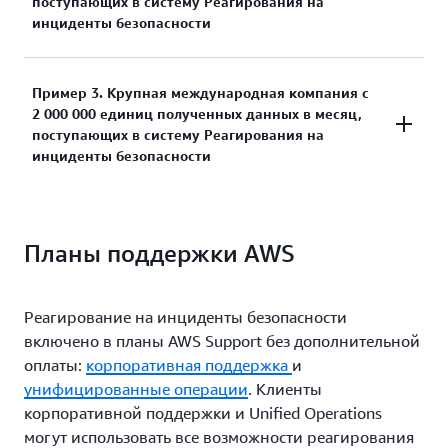
поступающих в систему Реагирования на
Первые 10 000 единиц полученных данных:
инциденты безопасности
0 USD (уровень бесплатного пользования)
Итого за месяц: 0 USD
Единиц полученных данных в месяц: 300 000
Пример 3. Крупная международная компания с
2 000 000 единиц полученных данных в месяц,
поступающих в систему Реагирования на
Первые 10 000 единиц полученных данных:
инциденты безопасности
0 USD (уровень бесплатного пользования)
Следующие 100 000 единиц полученных
Единиц полученных данных в месяц: 2 000 000
данных: 67,60 USD (уровень 1 – 0,000676 USD
Планы поддержки AWS
за единицу полученных данных)
Следующие 190 000 единиц полученных
Первые 10 000 единиц полученных данных:
данных: 102,22 USD (уровень 2 –
0 USD (уровень бесплатного пользования)
Реагирование на инциденты безопасности
0,000538 USD за единицу полученных
Следующие 100 000 единиц полученных
включено в планы AWS Support без дополнительной
данных)
данных: 67,60 USD (уровень 1 – 0,000676 USD
оплаты:
корпоративная поддержка
и
за единицу полученных данных)
унифицированные операции
. Клиенты
Итого за месяц: 169,82 USD
корпоративной поддержки и Unified Operations
Следующие 500 000 единиц полученных
могут использовать все возможности реагирования
данных: 269,00 USD (уровень 2 –