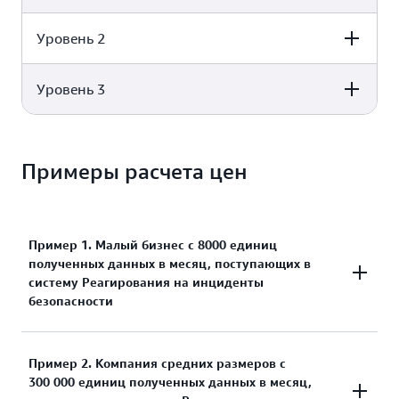
Ingestion
Уровень 2
Monthly Security
Service Price
Finding Ingestion
Первые 10 000
Бесплатно
Уровень 3
Monthly Security
Service Price
Finding Ingestion
0,000676 USD за единицу
Следующие 100 000
полученных данных
Monthly Security
Service Price
Finding Ingestion
Примеры расчета цен
0,000538 USD за единицу
Следующие 500 000
полученных данных
0,000430 USD за единицу
Свыше 610 000
полученных данных
Пример 1. Малый бизнес с 8000 единиц
полученных данных в месяц, поступающих в
систему Реагирования на инциденты
безопасности
Единиц полученных данных в месяц: 8000
Пример 2. Компания средних размеров с
300 000 единиц полученных данных в месяц,