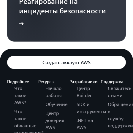
Реагирование на
инциденты безопасности
 в блоге
Создать аккаунт AWS
Подробнее
Ресурсы
Разработчики
Поддержка
Что
Начало
Центр
Свяжитесь
такое
работы
Builder
с нами
AWS?
Обучение
SDK и
Обращени
Что
инструменты
в
Центр
такое
службу
доверия
.NET на
облачные
поддержки
AWS
AWS
вычисления?