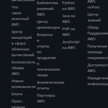
AWS
Библиотека
Python
Что
re:Post
решений
на AWS
такое
AWS
Центр
Java на
агентный
знаний
Центр
AWS
ИИ?
архитектуры
Обзор
PHP на
Центр
Поддержк
Вопросы
AWS
концепций
AWS
и
JavaScript
в сфере
ответы
Получение
на AWS
облачных
по
помощи
вычислений
продуктам
специалист
Безопасность
и
Доступност
облака
техническим
AWS
AWS
темам
Юридическ
Новые
Аналитические
информац
возможности
отчеты
Блоги
Партнеры
Пресс-
AWS
релизы