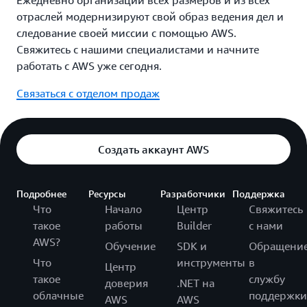
отраслей модернизируют свой образ ведения дел и
следование своей миссии с помощью AWS.
Свяжитесь с нашими специалистами и начните
работать с AWS уже сегодня.
Связаться с отделом продаж
Создать аккаунт AWS
Подробнее
Ресурсы
Разработчики
Поддержка
Что
Начало
Центр
Свяжитесь
такое
работы
Builder
с нами
AWS?
Обучение
SDK и
Обращени
Что
инструменты
в
Центр
такое
службу
доверия
.NET на
облачные
поддержки
AWS
AWS