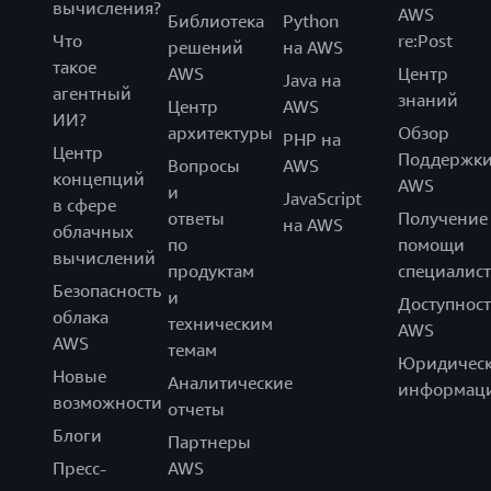
вычисления?
AWS
Библиотека
Python
Что
re:Post
решений
на AWS
такое
AWS
Центр
Java на
агентный
знаний
Центр
AWS
ИИ?
архитектуры
Обзор
PHP на
Центр
Поддержк
Вопросы
AWS
концепций
AWS
и
JavaScript
в сфере
ответы
Получение
на AWS
облачных
по
помощи
вычислений
продуктам
специалист
Безопасность
и
Доступност
облака
техническим
AWS
AWS
темам
Юридическ
Новые
Аналитические
информац
возможности
отчеты
Блоги
Партнеры
Пресс-
AWS