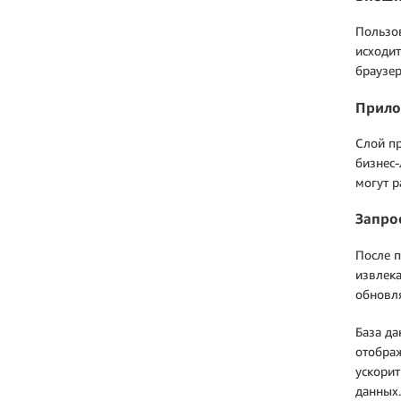
Пользов
исходит
браузер
Прило
Слой пр
бизнес-
могут р
Запро
После п
извлека
обновля
База да
отобра
ускорит
данных.