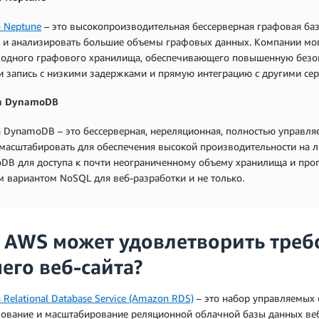
 Neptune
– это высокопроизводительная бессерверная графовая баз
 и анализировать большие объемы графовых данных. Компании мог
ходного графового хранилища, обеспечивающего повышенную безоп
и запись с низкими задержками и прямую интеграцию с другими се
n DynamoDB
DynamoDB – это бессерверная, нереляционная, полностью управля
масштабировать для обеспечения высокой производительности на л
B для доступа к почти неограниченному объему хранилища и пропус
 вариантом NoSQL для веб-разработки и не только.
 AWS может удовлетворить треб
его веб-сайта?
Relational Database Service (Amazon RDS)
– это набор управляемых 
ование и масштабирование реляционной облачной базы данных веб