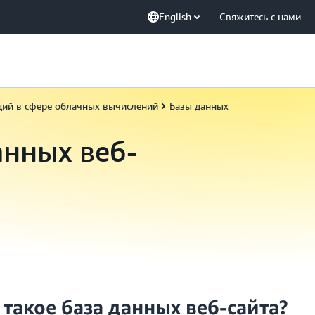
English
Свяжитесь с нами
ций в сфере облачных вычислений
Базы данных
анных веб-
 такое база данных веб-сайта?