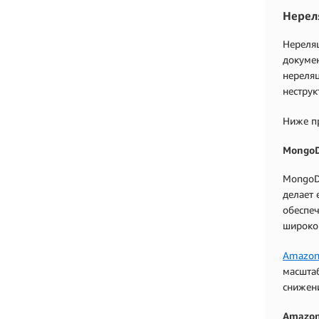
Нерел
Нереляц
докумен
нереляц
нестру
Ниже п
Mongo
MongoDB
делает
обеспеч
широко
Amazon
масштаб
снижен
Amazon