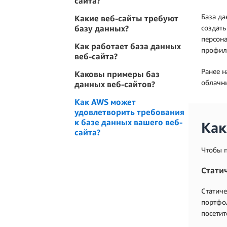
сайта?
База да
Какие веб-сайты требуют
базу данных?
создать
персона
Как работает база данных
профили
веб-сайта?
Ранее н
Каковы примеры баз
облачны
данных веб-сайтов?
Как AWS может
удовлетворить требования
к базе данных вашего веб-
Как
сайта?
Чтобы п
Стати
Статиче
портфол
посетит