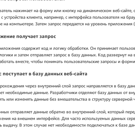
атель нажимает на форму или кнопку на динамическом веб-сайте, с
 с устройства клиента, например, с интерфейса пользователя на бр
е на компьютере. Затем запрос передается на уровень приложения (
жение получает запрос
иложения содержит код и логику обработки. Он принимает пользов
логики и затем отправляет запрос в базу данных. Код развернут на
аботать вместе, чтобы понимать пользовательские запросы и формир
с поступает в базу данных веб-сайта
рохождения через внутренний слой запрос направляется в базу дан
ет необходимые данные. Разработчики отделяют базу данных от вн
ть или изменять данные без вмешательства в структуру серверной ч
нных отправляет данные обратно во внутренний слой, который перед
жения на внешнем интерфейсе. Для часто используемых данных се
ь выдачу. В этом случае нет необходимости подключаться к базе д