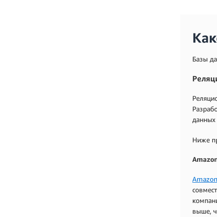
Как
Базы да
Реляц
Реляцио
Разраб
данных 
Ниже п
Amazon
Amazon
совмест
компани
выше, ч