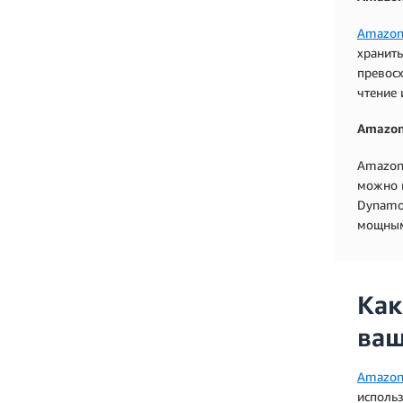
Amazon
хранить
превос
чтение 
Amazo
Amazon 
можно 
DynamoD
мощным
Как
ваш
Amazon 
использ