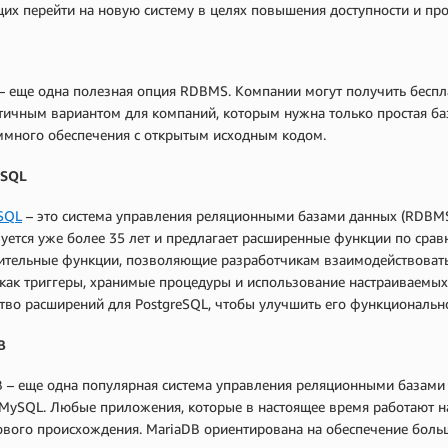
х перейти на новую систему в целях повышения доступности и пр
– еще одна полезная опция RDBMS. Компании могут получить беспла
тичным вариантом для компаний, которым нужна только простая баз
ммного обеспечения с открытым исходным кодом.
eSQL
eSQL
– это система управления реляционными базами данных (RDBMS
уется уже более 35 лет и предлагает расширенные функции по сра
ительные функции, позволяющие разработчикам взаимодействовать
как триггеры, хранимые процедуры и использование настраиваемых
во расширений для PostgreSQL, чтобы улучшить его функционально
B
 – еще одна популярная система управления реляционными базами 
MySQL. Любые приложения, которые в настоящее время работают на
ового происхождения. MariaDB ориентирована на обеспечение боль