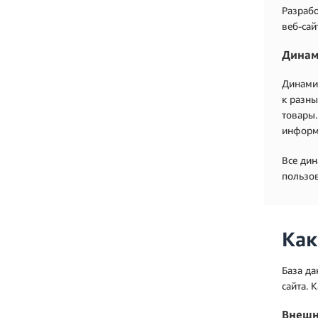
Разрабо
веб-сай
Динам
Динамич
к разны
товары.
информ
Все дин
пользов
Как
База д
сайта. 
Внешн