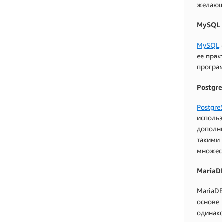
желающи
MySQL
MySQL
ее прак
програ
Postgr
Postgr
использ
дополн
такими 
множест
MariaD
MariaDB
основе 
одинак