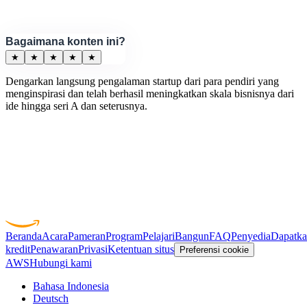
Bagaimana konten ini?
★
★
★
★
★
Dengarkan langsung pengalaman startup dari para pendiri yang
menginspirasi dan telah berhasil meningkatkan skala bisnisnya dari
ide hingga seri A dan seterusnya.
Beranda
Acara
Pameran
Program
Pelajari
Bangun
FAQ
Penyedia
Dapatk
kredit
Penawaran
Privasi
Ketentuan situs
Preferensi cookie
AWS
Hubungi kami
Bahasa Indonesia
Deutsch