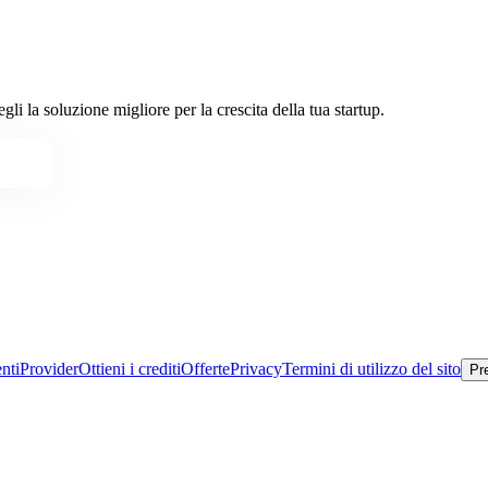
li la soluzione migliore per la crescita della tua startup.
nti
Provider
Ottieni i crediti
Offerte
Privacy
Termini di utilizzo del sito
Pr