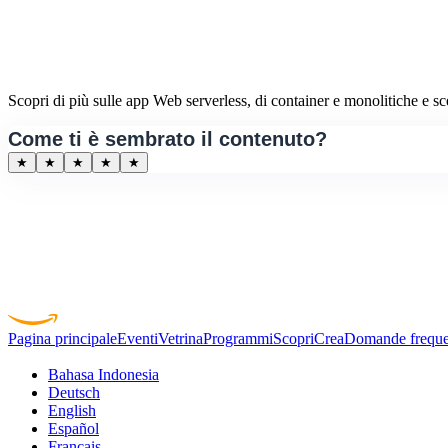
Scopri di più sulle app Web serverless, di container e monolitiche e sceg
Come ti è sembrato il contenuto?
★
★
★
★
★
Pagina principale
Eventi
Vetrina
Programmi
Scopri
Crea
Domande freque
Bahasa Indonesia
Deutsch
English
Español
Français