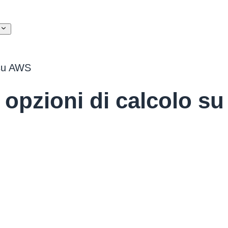
i
 su AWS
e opzioni di calcolo s