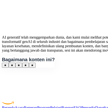
AI generatif telah menggemparkan dunia, dan kami mulai melihat po
transformatif genAI di seluruh industri dan bagaimana pembelajaran
layanan kesehatan, mendefinisikan ulang pembuatan konten, dan ban
yang bertanggung jawab dan transparan, sesi ini akan mendorong in
Bagaimana konten ini?
★
★
★
★
★
Beranda
Acara
Pameran
Program
Pelajari
Bangun
FAQ
Penyedia
Dapatka