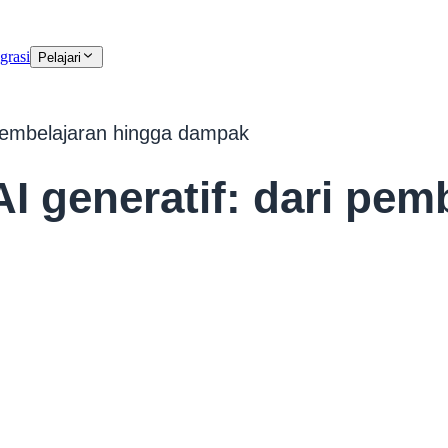
grasi
Pelajari
 pembelajaran hingga dampak
I generatif: dari pem