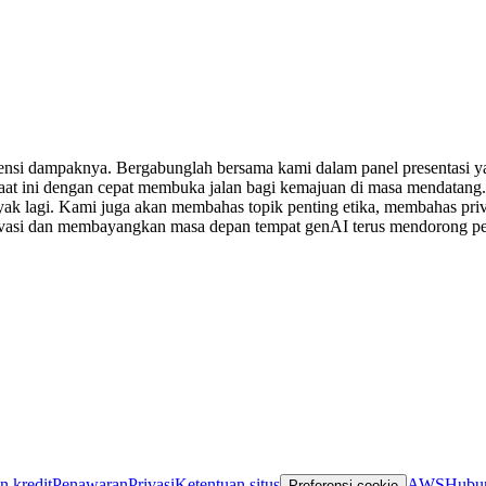
tensi dampaknya. Bergabunglah bersama kami dalam panel presentasi 
 saat ini dengan cepat membuka jalan bagi kemajuan di masa mendatan
yak lagi. Kami juga akan membahas topik penting etika, membahas pr
ovasi dan membayangkan masa depan tempat genAI terus mendorong per
n kredit
Penawaran
Privasi
Ketentuan situs
AWS
Hubun
Preferensi cookie