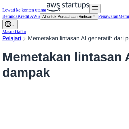
Lewati ke konten utama
Beranda
Kredit AWS
Penawaran
Memi
AI untuk Perusahaan Rintisan
Masuk
Daftar
Pelajari
Memetakan lintasan AI generatif: dari
Memetakan lintasan A
dampak