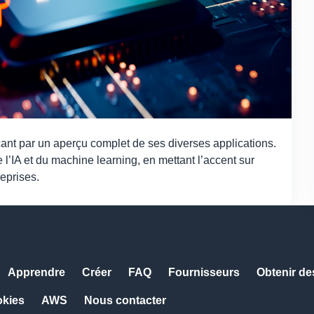
ant par un aperçu complet de ses diverses applications.
 l’IA et du machine learning, en mettant l’accent sur
reprises.
Apprendre
Créer
FAQ
Fournisseurs
Obtenir de
okies
AWS
Nous contacter