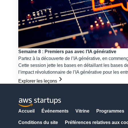
Semaine 8 : Premiers pas avec l’IA générative
Partez à la découverte de l’IA générative, en commenç
Cette session jette les bases en détaillant les bases de
l’impact révolutionnaire de l’IA générative pour les ent
Explorer les leçons
Accueil
Événements
Vitrine
Programmes
Conditions du site
Préférences relatives aux co