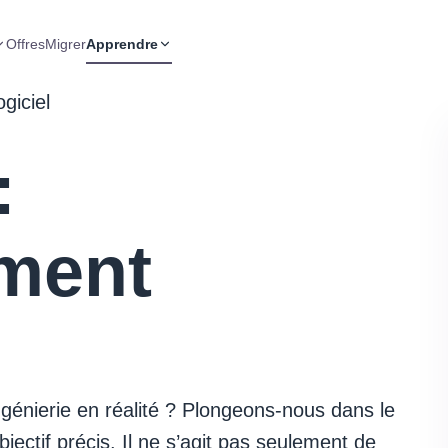
Offres
Migrer
Apprendre
giciel
:
ment
ngénierie en réalité ? Plongeons-nous dans le
jectif précis. Il ne s’agit pas seulement de