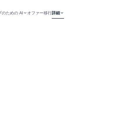
のための AI
オファー
移行
詳細